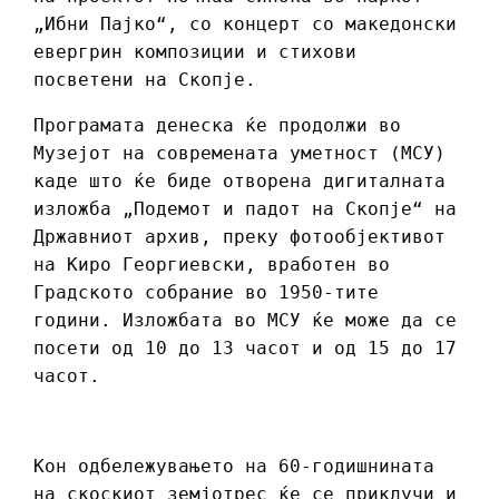
„Ибни Пајко“, со концерт со македонски
евергрин композиции и стихови
посветени на Скопје.
Програмата денеска ќе продолжи во
Музејот на современата уметност (МСУ)
каде што ќе биде отворена дигиталната
изложба „Подемот и падот на Скопје“ на
Државниот архив, преку фотообјективот
на Киро Георгиевски, вработен во
Градското собрание во 1950-тите
години. Изложбата во МСУ ќе може да се
посети од 10 до 13 часот и од 15 до 17
часот.
Кон одбележувањето на 60-годишнината
на скоскиот земјотрес ќе се приклучи и