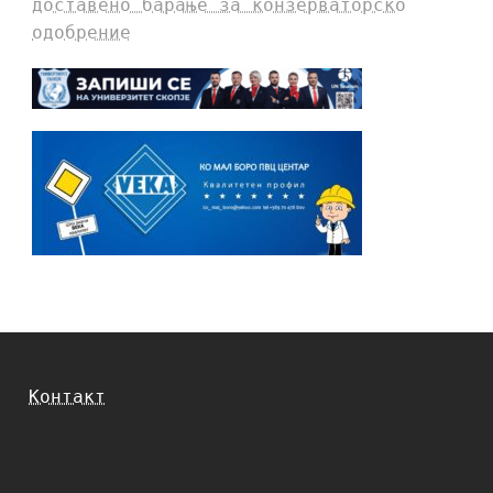
доставено барање за конзерваторско
одобрение
Контакт