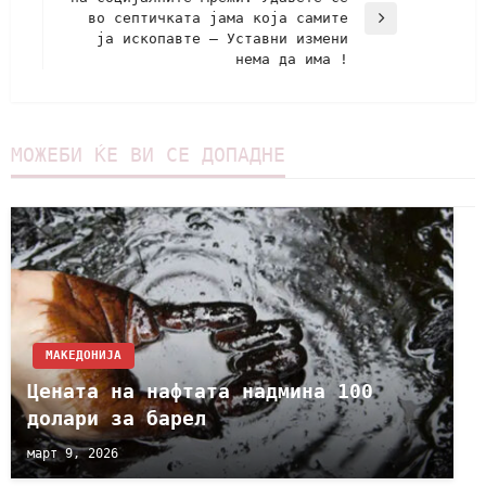
во септичката јама која самите
ја ископавте – Уставни измени
нема да има !
МОЖЕБИ ЌЕ ВИ СЕ ДОПАДНЕ
МАКЕДОНИЈА
Цената на нафтата надмина 100
долари за барел
март 9, 2026