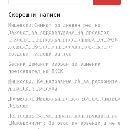
Скорешни написи
Мицевски:Симнат од дневен ред на
Законот за спроведување на проектот
„Скопје – Европска престолнина за 2028
година“: Ќе се разгледува кога ќе се
создадат услови за тоа
Бесник Џемаили избран за заменик
претседател на ДКСК
Мицкоски: Ќе направиме сè за реформите,
а на ЕК е да суди
Премиерот Мицкоски во посета на Општина
Делчево
Честоева: За металната конструкција на
„Македониум“: За оваа интервенција не е