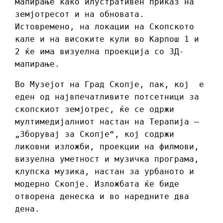
мапирање како илустративен приказ на
земјотресот и на обновата.
Истовремено, на локации на Скопското
кале и на високите кули во Карпош 1 и
2 ќе има визуелна проекција со 3Д-
мапирање.
Во Музејот на Град Скопје, пак, кој е
еден од највпечатливите потсетници за
скопскиот земјотрес, ќе се одржи
мултимедијалниот настан на Терапија –
„Зборувај за Скопје“, кој содржи
ликовни изложби, проекции на филмови,
визуелна уметност и музичка програма,
клупска музика, настан за урбаното и
модерно Скопје. Изложбата ќе биде
отворена денеска и во наредните два
дена.