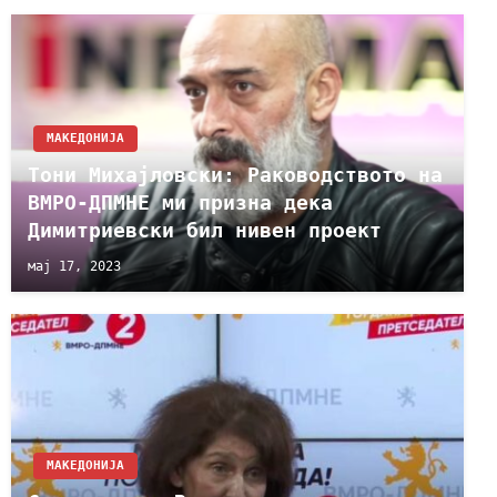
МАКЕДОНИЈА
Тони Михајловски: Раководството на
ВМРО-ДПМНЕ ми призна дека
Димитриевски бил нивен проект
мај 17, 2023
МАКЕДОНИЈА