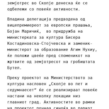
земјотрес во Скопје денеска ќе се
одбележи со повеќе активности.
Владина делегација предводена од
вицепремиереот за европски прашања,
Бојан Маричиќ, во придружба на
министерката за култура Бисера
Костадиновска-Стојчевска и заменик-
министерот за образование Агим Нухиу,
ќе положи цвеќе пред споменикот на
жртвите од земјотресот на гробиштата
Бутел.
Преку проектот на Министерството за
култура насловен „Скопје во пет и
седумнаесет“ ќе се реализираат повеќе
настани на неколку локации низ
главниот град. Активностите во рамки
на проектот почнаа синоќа во паркот