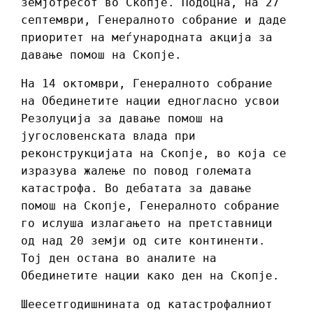
земјотресот во Скопје. Подоцна, на 27
септември, Генералното собрание и даде
приоритет на меѓународната акција за
давање помош на Скопје.
На 14 октомври, Генералното собрание
на Обединетите нации едногласно усвои
Резолуција за давање помош на
југословенската влада при
реконструкцијата на Скопје, во која се
изразува жалење по повод големата
катастрофа. Во дебатата за давање
помош на Скопје, Генералното собрание
го ислуша излагањето на претставници
од над 20 земји од сите континенти.
Тој ден остана во аналите на
Обединетите нации како ден на Скопје.
Шеесетгодишнината од катастрофалниот