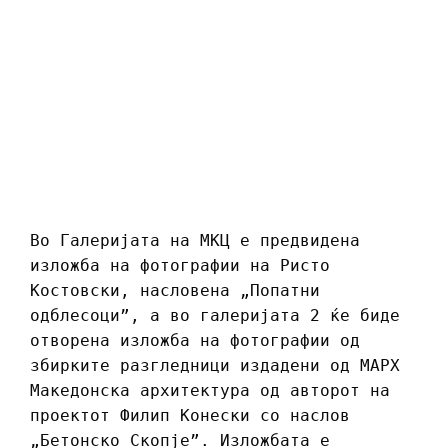
Во Галеријата на МКЦ е предвидена
изложба на фотографии на Ристо
Костовски, насловена „Попатни
одблесоци”, а во галеријата 2 ќе биде
отворена изложба на фотографии од
збирките разгледници издадени од МАРХ
Македонска архитектура од авторот на
проектот Филип Конески со наслов
„Бетонско Скопје”. Изложбата е