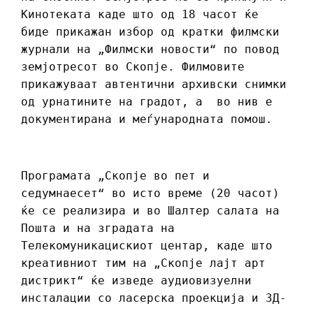
Кинотеката каде што од 18 часот ќе
биде прикажан избор од кратки филмски
журнали на „Филмски новости“ по повод
земјотресот во Скопје. Филмовите
прикажуваат автентични архивски снимки
од урнатините на градот, а во нив е
документирана и меѓународната помош.
Програмата „Скопје во пет и
седумнаесет“ во исто време (20 часот)
ќе се реализира и во Шалтер салата на
Пошта и на зградата на
Телекомуникацискиот центар, каде што
креативниот тим на „Скопје лајт арт
дистрикт“ ќе изведе аудиовизуелни
инсталации со ласерска проекција и 3Д-