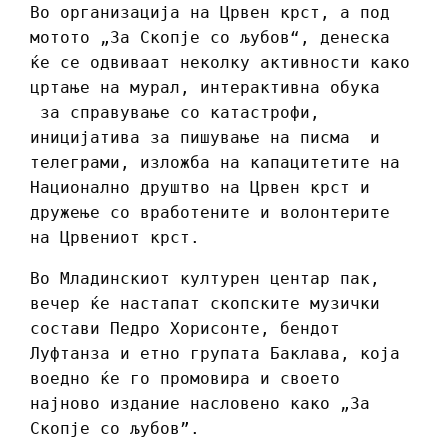
Во организација на Црвен крст, а под
мотото „За Скопје со љубов“, денеска
ќе се одвиваат неколку активности како
цртање на мурал, интерактивна обука
за справување со катастрофи,
иницијатива за пишување на писма и
телеграми, изложба на капацитетите на
Нaционално друштво на Црвен крст и
дружење со вработените и волонтерите
на Црвениот крст.
Во Младинскиот културен центар пак,
вечер ќе настапат скопските музички
состави Педро Хорисонте, бендот
Луфтанза и етно групата Баклава, која
воедно ќе го промовира и своето
најново издание насловено како „За
Скопје со љубов”.