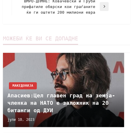
ВМРО-ДПМНЕ: Ковачевски и Груби
прифатиле обврски кои граѓаните
ќе ги оштети 200 милиони евра
МОЖЕБИ ЌЕ ВИ СЕ ДОПАДНЕ
МАКЕДОНИЈА
Апасиев:Цел главен град на земја-
членка на НАТО е заложник на 20
битанги од ДУИ
јули 10, 2023