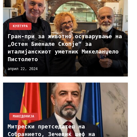
КУЛТУРА
Гран-при за животно остварување на
„Остен Биенале Скопје“ за
италијанскиот уметник Микеланџело
Пистолето
април 22, 2024
МАКЕДОНИЈА
Митрески претседател на
Собранието, Зечевиќ шеф на