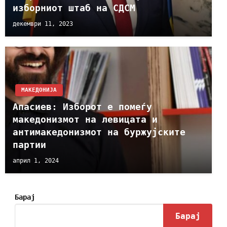
изборниот штаб на СДСМ
декември 11, 2023
МАКЕДОНИЈА
Апасиев: Изборот е помеѓу
македонизмот на левицата и
антимакедонизмот на буржујските
партии
април 1, 2024
Барај
Барај