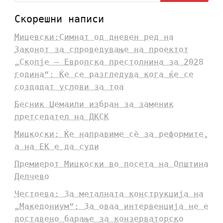
Скорешни написи
Мицевски:Симнат од дневен ред на
Законот за спроведување на проектот
„Скопје – Европска престолнина за 2028
година“: Ќе се разгледува кога ќе се
создадат услови за тоа
Бесник Џемаили избран за заменик
претседател на ДКСК
Мицкоски: Ќе направиме сè за реформите,
а на ЕК е да суди
Премиерот Мицкоски во посета на Општина
Делчево
Честоева: За металната конструкција на
„Македониум“: За оваа интервенција не е
доставено барање за конзерваторско