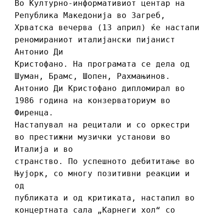
Во Културно-информативиот центар на
Република Македонија во Загреб,
Хрватска вечерва (13 април) ќе настапи
реномираниот италијански пијанист
Антонио Ди
Кристофано. На програмата се дела од
Шуман, Брамс, Шопен, Рахмањинов.
Антонио Ди Кристофано дипломирал во
1986 година на конзерваториум во
Фиренца.
Настапувал на рецитали и со оркестри
во престижни музички установи во
Италија и во
странство. По успешното дебититање во
Њујорк, со многу позитивни реакции и
од
публиката и од критиката, настапил во
концертната сала „Карнеги хол“ со