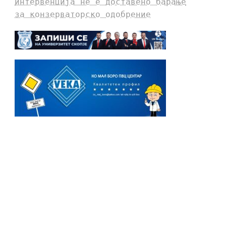
интервенција не е доставено барање
за конзерваторско одобрение