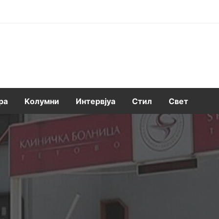
ра
Kолумни
Интервјуа
Стил
Свет