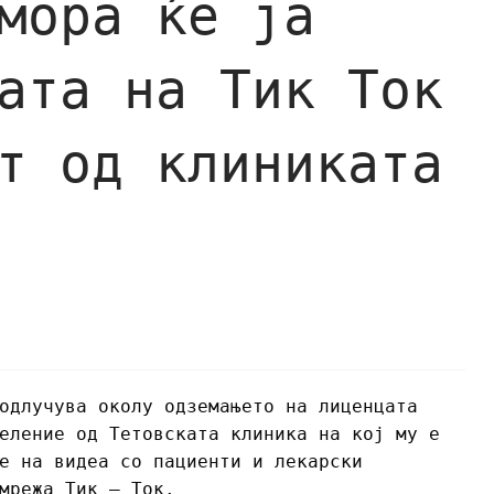
мора ќе ја
ата на Тик Ток
т од клиниката
одлучува околу одземањето на лиценцата
еление од Тетовската клиника на кој му е
е на видеа со пациенти и лекарски
мрежа Тик – Ток.