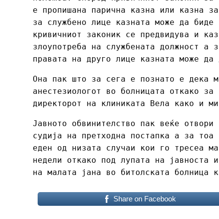
е пропишана парична казна или казна за
за службено лице казната може да биде 
кривичниот законик се предвидува и каз
злоупотреба на службената должност а з
правата на друго лице казната може да 
Она пак што за сега е познато е дека м
анестезиологот во болницата откако за 
директорот на клиниката Вела како и ми
Јавното обвинителство пак веќе отвори 
судија на претходна постапка а за тоа 
еден од низата случаи кои го тресеа ма
недели откако под лупата на јавноста и
на малата јана во битолската болница к
Share on Facebook