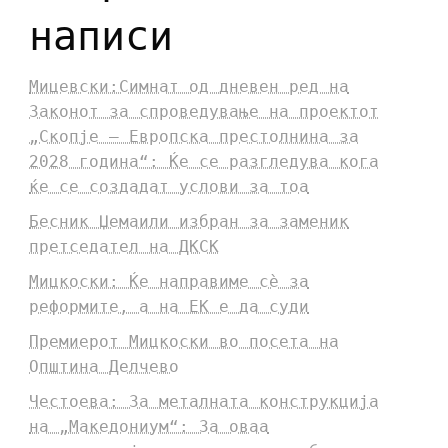
написи
Мицевски:Симнат од дневен ред на
Законот за спроведување на проектот
„Скопје – Европска престолнина за
2028 година“: Ќе се разгледува кога
ќе се создадат услови за тоа
Бесник Џемаили избран за заменик
претседател на ДКСК
Мицкоски: Ќе направиме сè за
реформите, а на ЕК е да суди
Премиерот Мицкоски во посета на
Општина Делчево
Честоева: За металната конструкција
на „Македониум“: За оваа