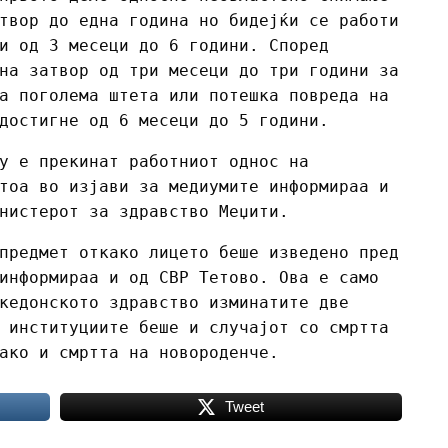
твор до една година но бидејќи се работи
и од 3 месеци до 6 години. Според
на затвор од три месеци до три години за
а поголема штета или потешка повреда на
достигне од 6 месеци до 5 години.
у е прекинат работниот однос на
тоа во изјави за медиумите информираа и
нистерот за здравство Меџити.
предмет откако лицето беше изведено пред
информираа и од СВР Тетово. Ова е само
кедонското здравство изминатите две
 институциите беше и случајот со смртта
ако и смртта на новороденче.
Tweet