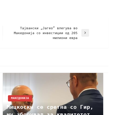
Тајвански „Јагео“ влегува во
Македонија со инвестиции од 205
милиони евра
МАКЕДОНИЈА
Мицкоски се сретна со Гир,
му зборувал за квалитетот