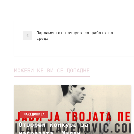
Парламентот почнува со работа во
среда
МОЖЕБИ ЌЕ ВИ СЕ ДОПАДНЕ
МАКЕДОНИЈА
Отворен конкурс за
наградата „Милан