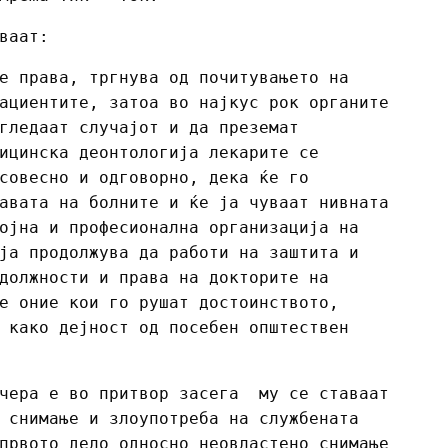
ваат:
е права, тргнува од почитувањето на
ациентите, затоа во најкус рок органите
гледаат случајот и да преземат
ицинска деонтологија лекарите се
совесно и одговорно, дека ќе го
авата на болните и ќе ја чуваат нивната
ојна и професионална организација на
ја продолжува да работи на заштита и
должности и права на докторите на
е оние кои го рушат достоинството,
 како дејност од посебен општествен
чера е во притвор засега му се ставаат
 снимање и злоупотреба на службената
првото дело односно неовластено снимање