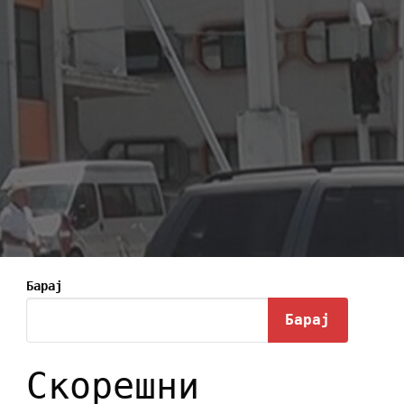
Барај
Барај
Скорешни