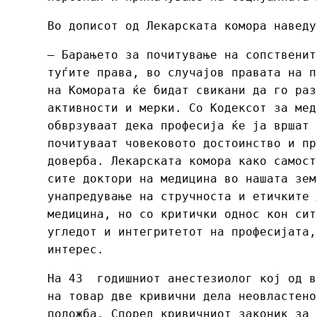
Во дописот од Лекарската комора наведу
– Барањето за почитување на сопственит
туѓите права, во случајов правата на п
на Комората ќе бидат свикани да го раз
активности и мерки. Со Кодексот за мед
обврзуваат дека професија ќе ја вршат 
почитуваат човековото достоинство и пр
доверба. Лекарската комора како самост
сите доктори на медицина во нашата зем
унапредување на стручноста и етичките 
медицина, но со критички однос кон сит
угледот и интегритетот на професијата,
интерес.
На 43 годишниот анестезиолог кој од в
на товар две кривични дела неовластено
положба. Според кривичниот законик за 