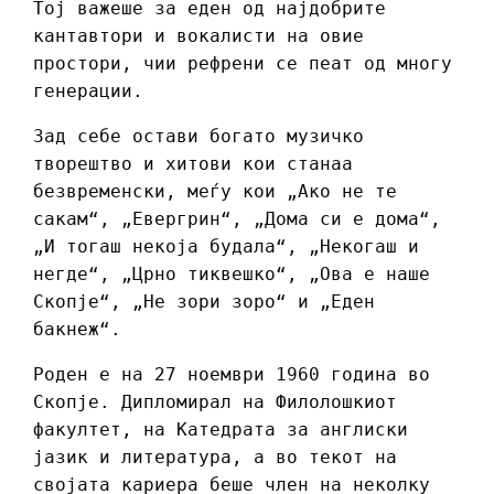
Тој важеше за еден од најдобрите
кантавтори и вокалисти на овие
простори, чии рефрени се пеат од многу
генерации.
Зад себе остави богато музичко
творештво и хитови кои станаа
безвременски, меѓу кои „Ако не те
сакам“, „Евергрин“, „Дома си е дома“,
„И тогаш некоја будала“, „Некогаш и
негде“, „Црно тиквешко“, „Ова е наше
Скопје“, „Не зори зоро“ и „Еден
бакнеж“.
Роден е на 27 ноември 1960 година во
Скопје. Дипломирал на Филолошкиот
факултет, на Катедрата за англиски
јазик и литература, а во текот на
својата кариера беше член на неколку