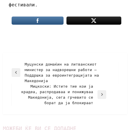
фестивали.
Муцунски домаќин на литванскиот
министер за надворешни работи –
Поддршка за евроинтеграцијата на
Македонија
Мицкоски: Истите тие кои ја
крадеа, распродаваа и понижуваа
Македонија, сега грчевито се
борат да ја блокираат
МОЖЕБИ ЌЕ ВИ СЕ ДОПАДНЕ