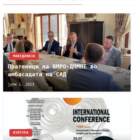
МАКЕДОНИЈА
Пратеници на ВМРО-ДПМНЕ во
амбасадата на САД
јули 1, 2023
КУЛТУРА