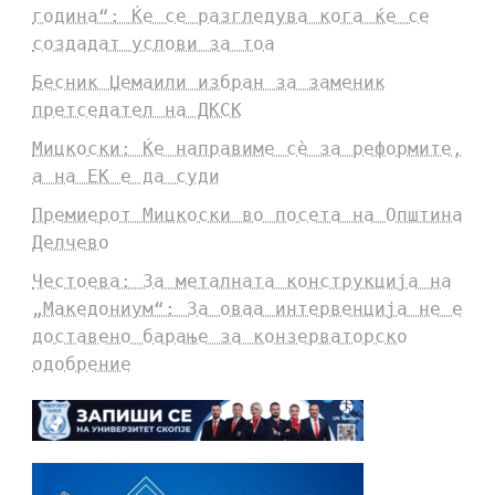
година“: Ќе се разгледува кога ќе се
создадат услови за тоа
Бесник Џемаили избран за заменик
претседател на ДКСК
Мицкоски: Ќе направиме сè за реформите,
а на ЕК е да суди
Премиерот Мицкоски во посета на Општина
Делчево
Честоева: За металната конструкција на
„Македониум“: За оваа интервенција не е
доставено барање за конзерваторско
одобрение