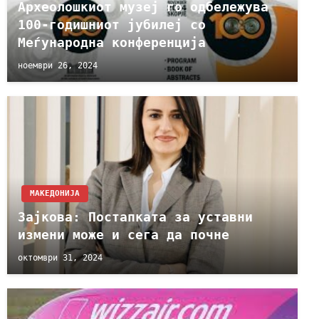
Археолошкиот музеј го одбележува
100-годишниот јубилеј со
Меѓународна конференција
ноември 26, 2024
МАКЕДОНИЈА
Зајкова: Постапката за уставни
измени може и сега да почне
октомври 31, 2024