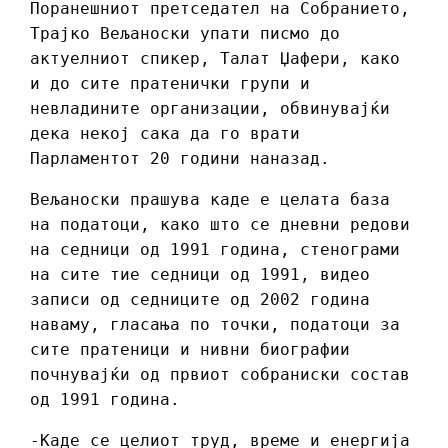
Поранешниот претседател на Собранието,
Трајко Вељаноски упати писмо до
актуелниот спикер, Талат Џафери, како
и до сите пратенички групи и
невладините организации, обвинувајќи
дека некој сака да го врати
Парламентот 20 години наназад.
Вељаноски прашува каде е целата база
на податоци, како што се дневни редови
на седници од 1991 година, стенограми
на сите тие седници од 1991, видео
записи од седниците од 2002 година
наваму, гласања по точки, податоци за
сите пратеници и нивни биографии
почнувајќи од првиот собраниски состав
од 1991 година.
-Каде се целиот труд, време и енергија