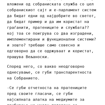
вложени од собраниската служба со цел
собранискиот сајт и е-парламент систем
да бидат едни од најдобрите во светот,
да бидат пример и да им користат на
граѓанити, пратениците и службата??
кој тоа се поигрува со два изградени,
имплементирани и функционални системи?
и зошто? требаше само совесно и
одговорно да се одржуваат и користат,
прашува Вељаноски.
Според него, со вакво неодговорно
однесување, се губи транспарентноста
на Собранието.
-Се губи отчетноста на пратениците
пред своите гласачи, се губи
најсилната алатка на медиумите за