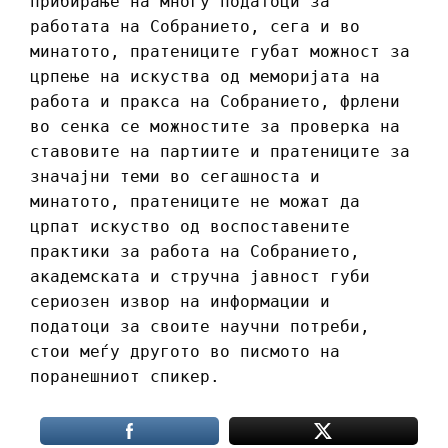
прибирање на многу податоци за
работата на Собранието, сега и во
минатото, пратениците губат можност за
црпење на искуства од меморијата на
работа и пракса на Собранието, фрлени
во сенка се можностите за проверка на
ставовите на партиите и пратениците за
значајни теми во сегашноста и
минатото, пратениците не можат да
црпат искуство од воспоставените
практики за работа на Собранието,
академската и стручна јавност губи
сериозен извор на информации и
податоци за своите научни потреби,
стои меѓу другото во писмото на
поранешниот спикер.