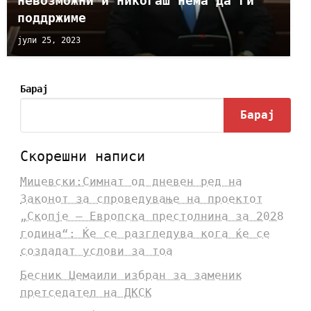
невозможни и никогаш нема да ги
поддржиме
јули 25, 2023
Барај
Барај
Скорешни написи
Мицевски:Симнат од дневен ред на
Законот за спроведување на проектот
„Скопје – Европска престолнина за 2028
година“: Ќе се разгледува кога ќе се
создадат услови за тоа
Бесник Џемаили избран за заменик
претседател на ДКСК