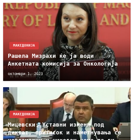
МАКЕДОНИЈА
Рашела Мизрахи ќе ја води
Анкетната комисија за Онкологија
октомври 1, 2023
МАКЕДОНИЈА
Мицевски: Уставни измени под
диктат, притисок и наметнувања се