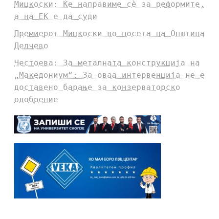
Мицкоски: Ќе направиме сè за реформите,
а на ЕК е да суди
Премиерот Мицкоски во посета на Општина
Делчево
Честоева: За металната конструкција на
„Македониум“: За оваа интервенција не е
доставено барање за конзерваторско
одобрение