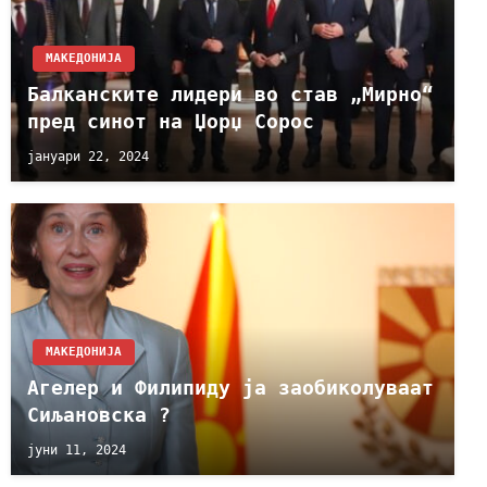
МАКЕДОНИЈА
Балканските лидери во став „Мирно“
пред синот на Џорџ Сорос
јануари 22, 2024
МАКЕДОНИЈА
Агелер и Филипиду ја заобиколуваат
Сиљановска ?
јуни 11, 2024