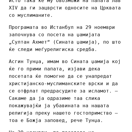
исто така ќе му овозможи на папата Лав
XIV да ги зацврсти односите на Црквата
со муслиманите.
Програмата во Истанбул на 29 ноември
започнува со посета на џамијата
„Султан Ахмет“ (Сината џамија), по што
ќе следи меѓурелигиска средба.
Асгин Тунџа, имам во Сината џамија кој
ќе го прими папата, изјави дека
посетата ќе помогне да се унапредат
христијанско-муслиманските врски и да
се отфрлат предрасудите за исламот. –
Сакаме да ја одразиме таа слика
покажувајќи ја убавината на нашата
религија преку нашето гостопримство —
тоа е Божја заповед, рече Тунџа.