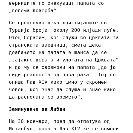
верниците го очекуваат папата со
„голема доверба“.
Се проценува дека христијаните во
Турција бројат околу 200 илјади луѓе.
Отец Серафим, кој служи во црквата за
странската заедница, смета дека
доаѓањето на папата е шанса да се
„зајакне верата и улогата на Црквата“
и да му се овозможи на папата „да ја
види реалноста од прва рака“. Тој го
опиша Лав XIV како „многу скромен
човек, кој знае да слуша и знае како
да располага со времето“.
Заминување за Либан
На 30 ноември, пред да отпатува од
Истанбул, папата Лав XIV ќе се помоли