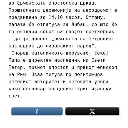
во Ерменската апостолска црква.
Прошталната церемонија на аеродромот е
предвидена за 14:10 часот. Оттаму,
папата ќе отпатува за Либан, со што ќе
го оствари сонот на својот претходник
– да ја донесе „нежноста на Петровиот
наследник до либанскиот народ“.
Според католичкото верување, секој
Папа е директен наследник на Свети
Петар, првиот апостол и првиот епископ
на Рим. Оваа титула го легитимира
неговиот авторитет и неговата улога
како поглавар на целиот христијански
свет.