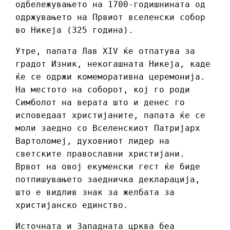
одбележувањето на 1700-годишнината од
одржувањето на Првиот вселенски собор
во Никеја (325 година).
Утре, папата Лав XIV ќе отпатува за
градот Изник, некогашната Никеја, каде
ќе се одржи комеморативна церемонија.
На местото на соборот, кој го роди
Симболот на верата што и денес го
исповедаат христијаните, папата ќе се
моли заедно со Вселенскиот Патријарх
Вартоломеј, духовниот лидер на
светските православни христијани.
Врвот на овој екуменски гест ќе биде
потпишувањето заедничка декларација,
што е видлив знак за желбата за
христијанско единство.
Источната и Западната црква беа