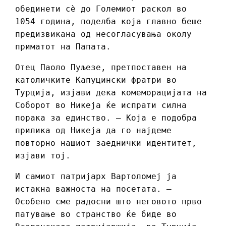
обединети сè до Големиот раскол во
1054 година, поделба која главно беше
предизвикана од несогласувања околу
приматот на Папата.
Отец Паоло Пуљезе, претпоставен на
католичките Капуцински фратри во
Турција, изјави дека комеморацијата на
Соборот во Никеја ќе испрати силна
порака за единство. – Која е подобра
прилика од Никеја да го најдеме
повторно нашиот заеднички идентитет,
изјави тој.
И самиот патријарх Вартоломеј ја
истакна важноста на посетата. –
Особено сме радосни што неговото прво
патување во странство ќе биде во