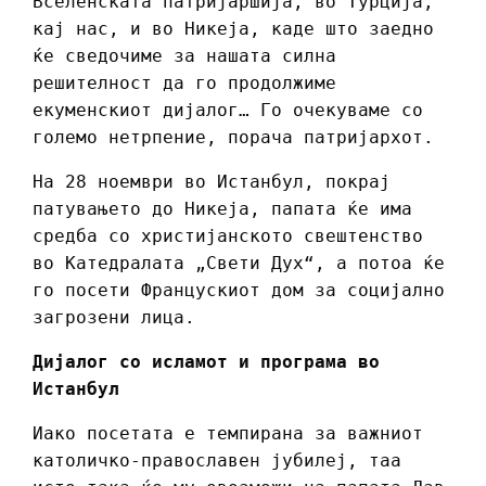
Вселенската патријаршија, во Турција,
кај нас, и во Никеја, каде што заедно
ќе сведочиме за нашата силна
решителност да го продолжиме
екуменскиот дијалог… Го очекуваме со
големо нетрпение, порача патријархот.
На 28 ноември во Истанбул, покрај
патувањето до Никеја, папата ќе има
средба со христијанското свештенство
во Катедралата „Свети Дух“, а потоа ќе
го посети Францускиот дом за социјално
загрозени лица.
Дијалог со исламот и програма во
Истанбул
Иако посетата е темпирана за важниот
католичко-православен јубилеј, таа