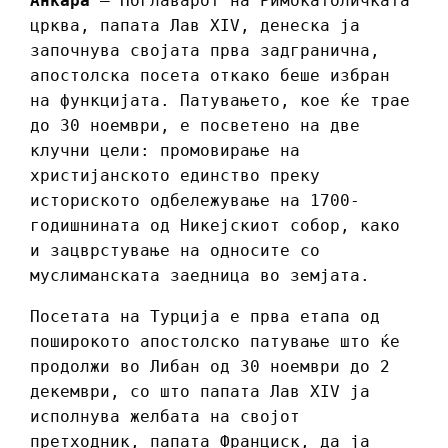
Анкара
– Поглаварот на Римокатоличката
црква, папата Лав XIV, денеска ја
започнува својата прва задгранична,
апостолска посета откако беше избран
на функцијата. Патувањето, кое ќе трае
до 30 ноември, е посветено на две
клучни цели: промовирање на
христијанското единство преку
историското одбележување на 1700-
годишнината од Никејскиот собор, како
и зацврстување на односите со
муслиманската заедница во земјата.
Посетата на Турција е прва етапа од
поширокото апостолско патување што ќе
продолжи во Либан од 30 ноември до 2
декември, со што папата Лав XIV ја
исполнува желбата на својот
претходник, папата Франциск, да ја