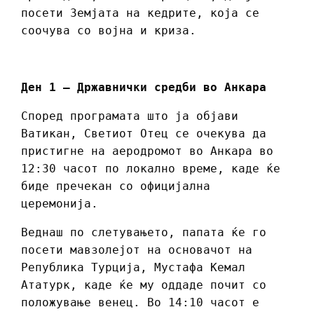
посети Земјата на кедрите, која се
соочува со војна и криза.
Ден 1 – Државнички средби во Анкара
Според програмата што ја објави
Ватикан, Светиот Отец се очекува да
пристигне на аеродромот во Анкара во
12:30 часот по локално време, каде ќе
биде пречекан со официјална
церемонија.
Веднаш по слетувањето, папата ќе го
посети мавзолејот на основачот на
Република Турција, Мустафа Кемал
Ататурк, каде ќе му оддаде почит со
положување венец. Во 14:10 часот е