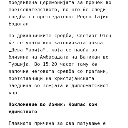
предвидена церемонијата за пречек во
Претседателството, по што ќе следи
средба со претседателот Реџеп Тајип
Ердоган.
По државничките средби, Светиот Отец
ќе се упати кон католичката црква
„Дева Марија“, која се наоѓа во
близина на Амбасадата на Ватикан во
Турција. Во 15:20 часот таму ќе
започне неговата средба со граѓани,
претставници на христијанската
заедница во земјата и дипломатскиот
кор.
Поклонение во Изник: Компас кон
единството
Главната причина за ова патување е