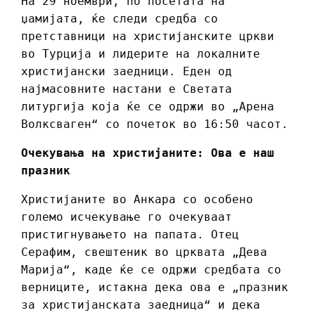
На 29 ноември, по посетата на
џамијата, ќе следи средба со
претставници на христијанските цркви
во Турција и лидерите на локалните
христијански заедници. Еден од
најмасовните настани е Светата
литургија која ќе се одржи во „Арена
Волксваген“ со почеток во 16:50 часот.
Очекувања на христијаните: Ова е наш
празник
Христијаните во Анкара со особено
големо исчекување го очекуваат
пристигнувањето на папата. Отец
Серафим, свештеник во црквата „Дева
Марија“, каде ќе се одржи средбата со
верниците, истакна дека ова е „празник
за христијанската заедница“ и дека