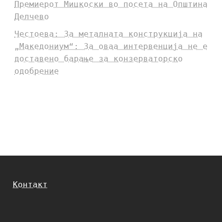
Премиерот Мицкоски во посета на Општина
Делчево
Честоева: За металната конструкција на
„Македониум“: За оваа интервенција не е
доставено барање за конзерваторско
одобрение
Контакт