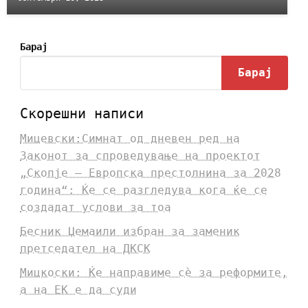
Барај
Барај
Скорешни написи
Мицевски:Симнат од дневен ред на
Законот за спроведување на проектот
„Скопје – Европска престолнина за 2028
година“: Ќе се разгледува кога ќе се
создадат услови за тоа
Бесник Џемаили избран за заменик
претседател на ДКСК
Мицкоски: Ќе направиме сè за реформите,
а на ЕК е да суди