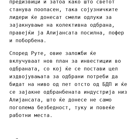
предизвици и затоа како што светот
станува поопасен, така сојузничките
лидери ќе донесат смели одлуки за
зајакнување на колективна одбрана,
правејќи ја Алијансата посилна, пофер
и поборбена.
Според Руте, овие заложби ќе
вклучуваат нов план за инвестиции во
одбраната, со кој ќе се постави цел
издвојувањата за одбрани потреби да
бидат на ниво од пет отсто од БДП и ќе
се зајакне одбранбената индустрија низ
Алијансата, што ќе донесе не само
поголема безбедност, туку и повеќе
работни места.