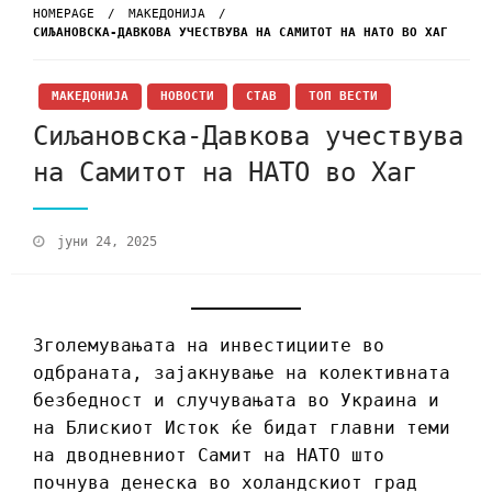
HOMEPAGE
МАКЕДОНИЈА
СИЉАНОВСКА-ДАВКОВА УЧЕСТВУВА НА САМИТОТ НА НАТО ВО ХАГ
МАКЕДОНИЈА
НОВОСТИ
СТАВ
ТОП ВЕСТИ
Сиљановска-Давкова учествува
на Самитот на НАТО во Хаг
јуни 24, 2025
Зголемувањата на инвестициите во
одбраната, зајакнување на колективната
безбедност и случувањата во Украина и
на Блискиот Исток ќе бидат главни теми
на дводневниот Самит на НАТО што
почнува денеска во холандскиот град