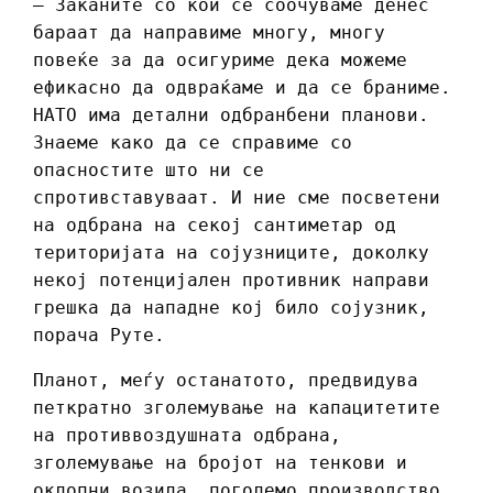
– Заканите со кои се соочуваме денес
бараат да направиме многу, многу
повеќе за да осигуриме дека можеме
ефикасно да одвраќаме и да се браниме.
НАТО има детални одбранбени планови.
Знаеме како да се справиме со
опасностите што ни се
спротивставуваат. И ние сме посветени
на одбрана на секој сантиметар од
територијата на сојузниците, доколку
некој потенцијален противник направи
грешка да нападне кој било сојузник,
порача Руте.
Планот, меѓу останатото, предвидува
петкратно зголемување на капацитетите
на противвоздушната одбрана,
зголемување на бројот на тенкови и
оклопни возила, поголемо производство