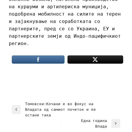
на куршуми и артилериска муниција,
подобрена мобилност на силите на терен
и зајакнување на соработката со
партнерите, пред се со Украина, ЕУ и
партнерските земји од Индо-пацифичкиот
регион.
Томовски:Кочани е во фокус на
Владата од самиот почеток и ќе
остане така
Eдна година
Влада