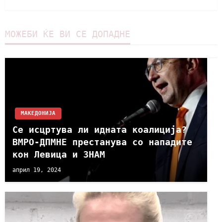
МОЖЕБИ ЌЕ ВИ СЕ ДОПАДНЕ
МАКЕДОНИЈА
Се исцртува ли идната коалиција?
ВМРО-ДПМНЕ престанува со нападите
кон Левица и ЗНАМ
април 19, 2024