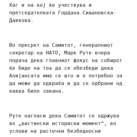
Хаг и на кој ќе учествува и
претседателката Гордана Сиљановска-
Давкова.
Во пресрет на Самитот, генералниот
секретар на НАТО, Марк Руте вчера
порача дека главниот фокус на собирот
ќе биде на тоа да се обезбеди дека
Алијансата има се што и е потребно за
да може да одвраќа и да се одбрани од
каква било закана.
Руте нагласи дека Самитот се одржува
во „вистински историски момент“, во
услови на растечки безбедносни