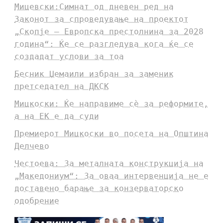
Мицевски:Симнат од дневен ред на
Законот за спроведување на проектот
„Скопје – Европска престолнина за 2028
година“: Ќе се разгледува кога ќе се
создадат услови за тоа
Бесник Џемаили избран за заменик
претседател на ДКСК
Мицкоски: Ќе направиме сè за реформите,
а на ЕК е да суди
Премиерот Мицкоски во посета на Општина
Делчево
Честоева: За металната конструкција на
„Македониум“: За оваа интервенција не е
доставено барање за конзерваторско
одобрение