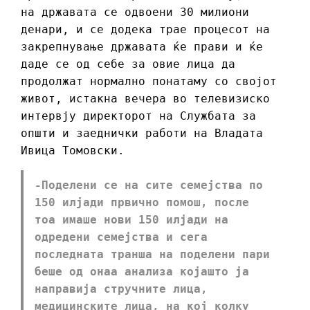
на државата се одвоени 30 милиони
денари, и се додека трае процесот на
закрепнување државата ќе прави и ќе
даде се од себе за овие лица да
продолжат нормално понатаму со својот
живот, истакна вечера во телевизиско
интервју директорот на Службата за
општи и заеднички работи на Владата
Ивица Томовски.
-Поделени се на сите семејства по
150 илјади првично помош, после
тоа имаше нови 150 илјади на
одредени семејства и сега
последната транша на поделени пари
беше од онаа анализа којашто ја
направија стручните лица,
медицинските лица, на кој колку