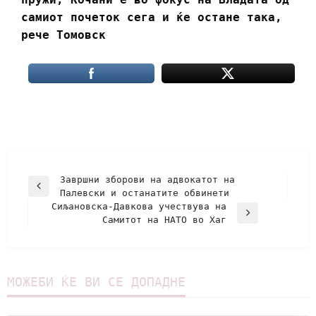
самиот почеток сега и ќе остане така,
рече Томовск
Завршни зборови на адвокатот на
Палевски и останатите обвинети
Сиљановска-Давкова учествува на
Самитот на НАТО во Хаг
МОЖЕБИ ЌЕ ВИ СЕ ДОПАДНЕ