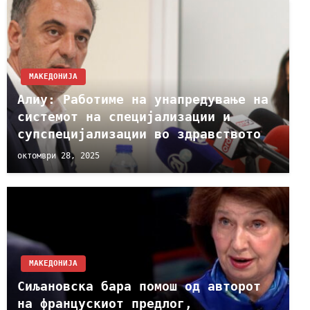
МАКЕДОНИЈА
Алиу: Работиме на унапредување на
системот на специјализации и
супспецијализации во здравството
октомври 28, 2025
МАКЕДОНИЈА
Сиљановска бара помош од авторот
на францускиот предлог,