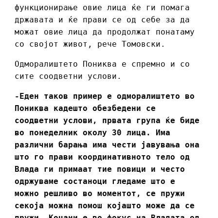
функционирање овие лица ќе ги помага
државата и ќе прави се од себе за да
можат овие лица да продолжат понатаму
со својот живот, рече Томовски.
Одморалиштето Пониква е спремно и со
сите соодветни услови.
-Еден таков пример е одморалиштето во
Пониква кадешто обезбедени се
соодветни услови, првата група ќе биде
во понеделник околу 30 лица. Има
различни барања има чести јавувања она
што го прави координативното тело од
Влада ги примаат тие повици и често
одржуваме состаноци гледаме што е
можно решливо во моментот, се пружи
секоја можна помош којашто може да се
пружи, Кочани е во фокус на Владата од