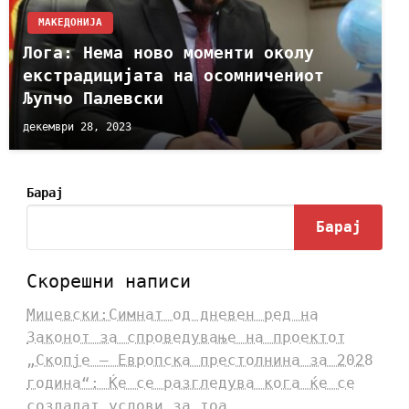
МАКЕДОНИЈА
Лога: Нема ново моменти околу
екстрадицијата на осомничениот
Љупчо Палевски
декември 28, 2023
Барај
Барај
Скорешни написи
Мицевски:Симнат од дневен ред на
Законот за спроведување на проектот
„Скопје – Европска престолнина за 2028
година“: Ќе се разгледува кога ќе се
создадат услови за тоа