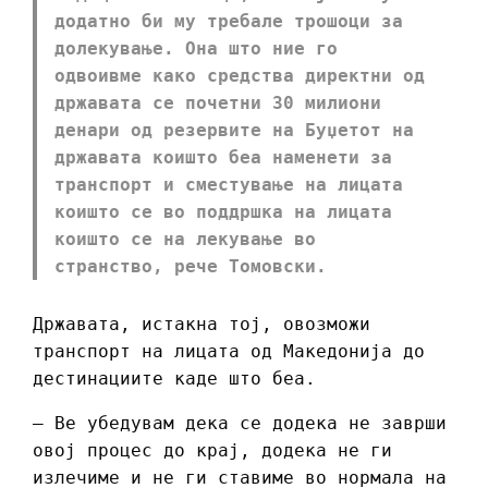
додатно би му требале трошоци за
долекување. Она што ние го
одвоивме како средства директни од
државата се почетни 30 милиони
денари од резервите на Буџетот на
државата коишто беа наменети за
транспорт и сместување на лицата
коишто се во поддршка на лицата
коишто се на лекување во
странство, рече Томовски.
Државата, истакна тој, овозможи
транспорт на лицата од Македонија до
дестинациите каде што беа.
– Ве убедувам дека се додека не заврши
овој процес до крај, додека не ги
излечиме и не ги ставиме во нормала на