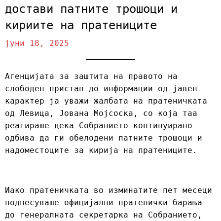
достави патните трошоци и
кириите на пратениците
Posted
јуни 18, 2025
on
Агенцијата за заштита на правото на
слободен пристап до информации од јавен
карактер ја уважи жалбата на пратеничката
од Левица, Јована Мојсоска, со која таа
реагираше дека Собранието континуирано
одбива да ги обелодени патните трошоци и
надоместоците за кирија на пратениците.
Иако пратеничката во изминатите пет месеци
поднесуваше официјални пратенички барања
до генералната секретарка на Собранието,