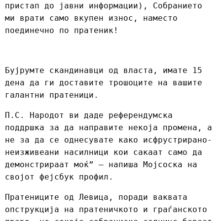
пристап до јавни информации), Собранието
ми врати само вкупен износ, наместо
поединечно по пратеник!
Бујрумте скандинавци од власта, имате 15
дена да ги доставите трошоците на вашите
галантни пратеници.
П.С. Народот ви даде референдумска
поддршка за да направите некоја промена, а
не за да се однесувате како исфрустрирано-
неизживеани насилници кои сакаат само да
демонстрираат моќ” – напиша Мојсоска на
својот фејсбук профил.
Пратениците од Левица, поради ваквата
опструкција на пратеничкото и граѓанското