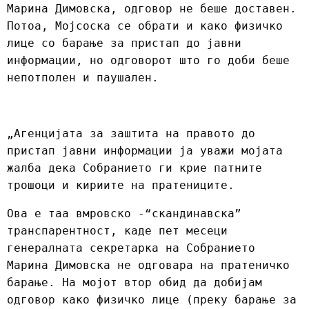
Марина Димовска, одговор не беше доставен.
Потоа, Мојсоска се обрати и како физичко
лице со барање за пристап до јавни
информации, но одговорот што го доби беше
непотполен и паушален.
„Агенцијата за заштита на правото до
пристап јавни информации ја уважи мојата
жалба дека Собранието ги крие патните
трошоци и кириите на пратениците.
Ова е таа вмровско -“скандинавска”
транспарентност, каде пет месеци
генералната секретарка на Собранието
Марина Димовска не одговара на пратеничко
барање. На мојот втор обид да добијам
одговор како физичко лице (преку барање за