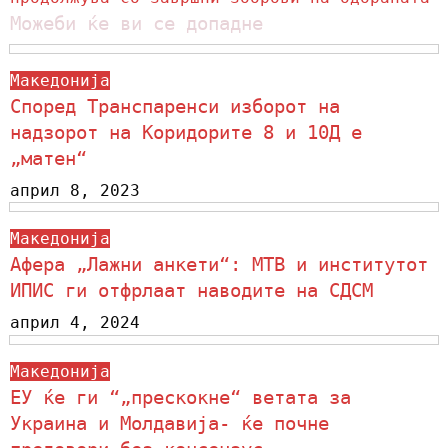
Можеби ќе ви се допадне
Македонија
Според Транспаренси изборот на
надзорот на Коридорите 8 и 10Д е
„матен“
април 8, 2023
Македонија
Афера „Лажни анкети“: МТВ и институтот
ИПИС ги отфрлаат наводите на СДСМ
април 4, 2024
Македонија
ЕУ ќе ги “„прескокне“ ветата за
Украина и Молдавија- ќе почне