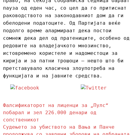
право, на секоја собраниска седница бараат
пауза од еден час, со цел да го притиснат
раководството на законодавниот дом да ги
обелодени податоците. Од Партијата веќе
подолго време алармираат дека постои
сомнеж дека дел од пратениците, особено од
редовите на владејачкото мнозинство,
истовремено користеле и надоместоци за
кирија и за патни трошоци – нешто што би
претставувало класична злоупотреба на
функцијата и на јавните средства.
Share on
Tweet
Facebook
Навигација
Previous
Фалсификаторот на лиценци за „Пулс“
Post
побарал и зел 226.000 денари од
на
сопственикот
напис
Next
Судењето за убиството на Вања и Панче
Post
продолжува со завршни зборови на одбраната