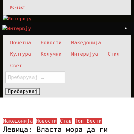
Skip
Контакт
to
content
Интервју
Интервју
Почетна
Новости
Македонија
Култура
Kолумни
Интервјуа
Стил
Свет
Пребарувај
за:
HOMEPAGE
МАКЕДОНИЈА
ЛЕВИЦА: ВЛАСТА МОРА ДА ГИ ДОСТАВИ ПАТНИТЕ ТРОШОЦИ И КИРИИТЕ
НА ПРАТЕНИЦИТЕ
Македонија
Новости
Став
Топ Вести
Левица: Власта мора да ги