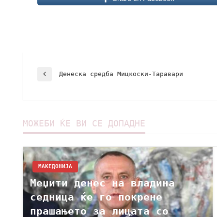
Денеска средба Мицкоски-Таравари
МОЖЕБИ ЌЕ ВИ СЕ ДОПАДНЕ
МАКЕДОНИЈА
Меџити денес на владина
седница ќе го покрене
прашањето за лицата со