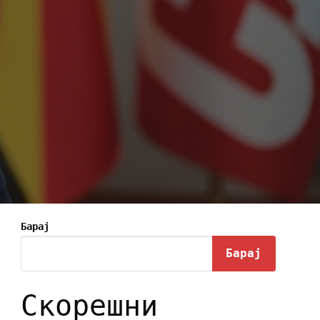
Барај
Барај
Скорешни