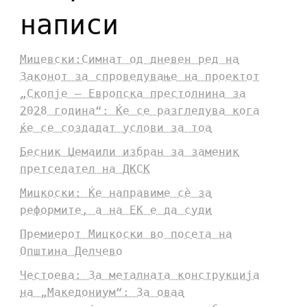
написи
Мицевски:Симнат од дневен ред на
Законот за спроведување на проектот
„Скопје – Европска престолнина за
2028 година“: Ќе се разгледува кога
ќе се создадат услови за тоа
Бесник Џемаили избран за заменик
претседател на ДКСК
Мицкоски: Ќе направиме сè за
реформите, а на ЕК е да суди
Премиерот Мицкоски во посета на
Општина Делчево
Честоева: За металната конструкција
на „Македониум“: За оваа