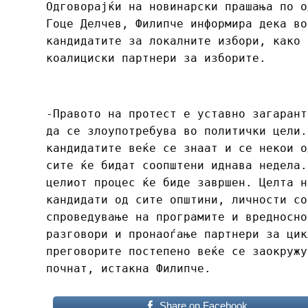
Одговорајќи на новинарски прашања по о
Гоце Делчев, Филипче информира дека во
кандидатите за локалните избори, како 
коалициски партнери за изборите.
-Правото на протест е уставно загарант
да се злоупотребува во политички цели.
кандидатите веќе се знаат и се некои о
сите ќе бидат соопштени иднава недела.
целиот процес ќе биде завршен. Целта н
кандидати од сите општини, личности со
спроведување на програмите и вредносно
разговори и пронаоѓање партнери за цик
преговорите постепено веќе се заокружу
почнат, истакна Филипче.
Share on Facebook