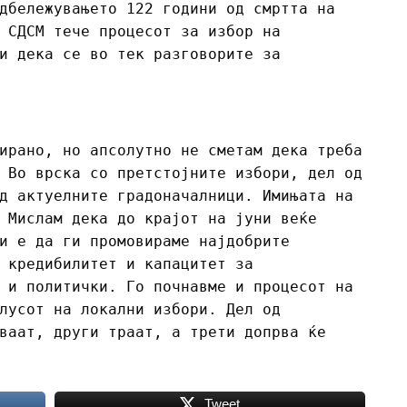
дбележувањето 122 години од смртта на
 СДСМ тече процесот за избор на
и дека се во тек разговорите за
ирано, но апсолутно не сметам дека треба
 Во врска со претстојните избори, дел од
д актуелните градоначалници. Имињата на
 Мислам дека до крајот на јуни веќе
и е да ги промовираме најдобрите
 кредибилитет и капацитет за
 и политички. Го почнавме и процесот на
лусот на локални избори. Дел од
ваат, други траат, а трети допрва ќе
Tweet