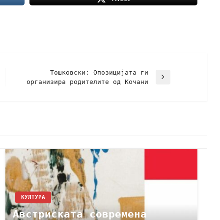
Тошковски: Oпозицијата ги
организира родителите од Кочани
КУЛТУРА
Австриската современа