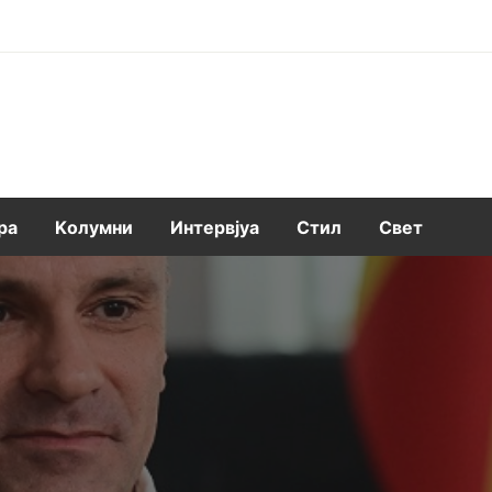
ра
Kолумни
Интервјуа
Стил
Свет