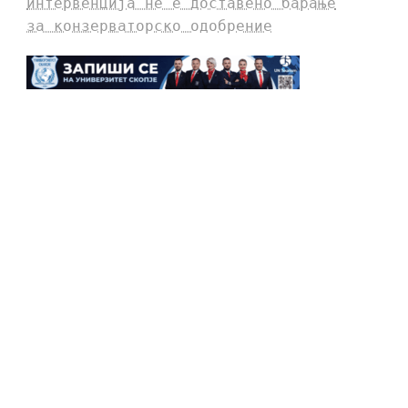
интервенција не е доставено барање
за конзерваторско одобрение