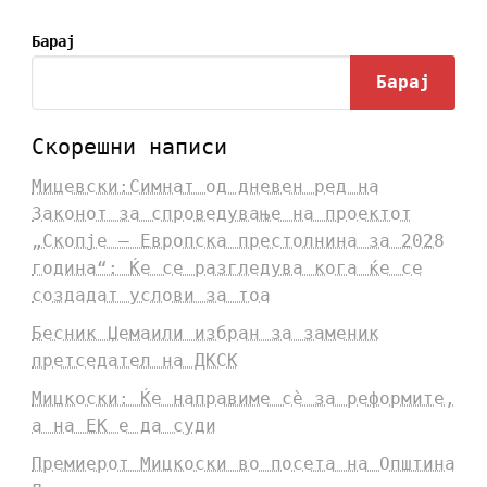
Барај
Барај
Скорешни написи
Мицевски:Симнат од дневен ред на
Законот за спроведување на проектот
„Скопје – Европска престолнина за 2028
година“: Ќе се разгледува кога ќе се
создадат услови за тоа
Бесник Џемаили избран за заменик
претседател на ДКСК
Мицкоски: Ќе направиме сè за реформите,
а на ЕК е да суди
Премиерот Мицкоски во посета на Општина