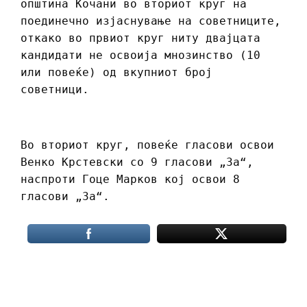
општина Кочани во вториот круг на
поединечно изјаснување на советниците,
откако во првиот круг ниту двајцата
кандидати не освоија мнозинство (10
или повеќе) од вкупниот број
советници.
Во вториот круг, повеќе гласови освои
Венко Крстевски со 9 гласови „За“,
наспроти Гоце Марков кој освои 8
гласови „За“.