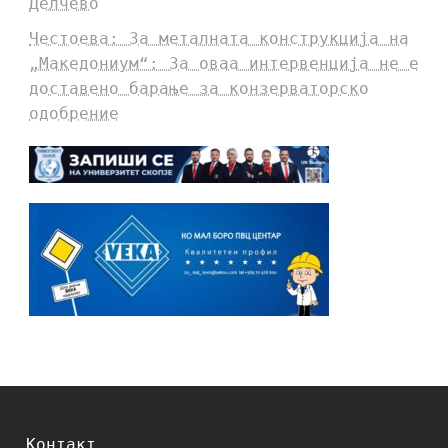
Делчево
Честоева: За металната конструкција на
„Македониум“: За оваа интервенција не е
доставено барање за конзерваторско
одобрение
Контакт