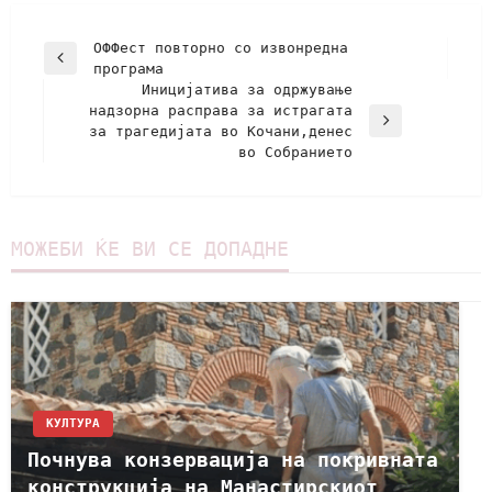
ОФФест повторно со извонредна
програма
Иницијатива за одржување
надзорна расправа за истрагата
за трагедијата во Кочани,денес
во Собранието
МОЖЕБИ ЌЕ ВИ СЕ ДОПАДНЕ
КУЛТУРА
Почнува конзервација на покривната
конструкција на Манастирскиот