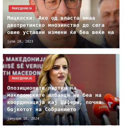
МАКЕДОНИЈА
Мицкоски: Ако од власта имаа
двотретинско мнозинство до сега
овие уставни измени ќе беа веќе на
јули 28, 2023
МАКЕДОНИЈА
Опозиционите партии на
македонските албанци не беа на
координација кај Џафери, почна
бојкотот на Собранието
јануари 10, 2024