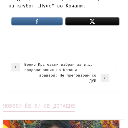
на клубот „Пулс“ во Кочани.
Венко Крстевски избран за в.д.
градоначалник на Кочани
Таравари: Не преговарам со
ДУИ
МОЖЕБИ ЌЕ ВИ СЕ ДОПАДНЕ