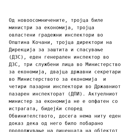
Од новоосомничените, тројца биле
министри за економија, тројца
овластени градежни инспектори во
Општина Кочани, тројца директори на
Дирекција за заштита и спасување
(ДЗС), еден генерален инспектор во
ДЗС, три службени лица во Министерство
за економија, двајца државни секретари
во Министерството за економија и
четири пазарни инспектори во Државниот
пазарен инспекторат (ДПИ). Актуелниот
министер за економија не е опфатен со
истрагата, бидејќи според
Обвинителството, досега нема ниту еден
доказ дека од него било побарано
продолжување на лиценцата на објектот