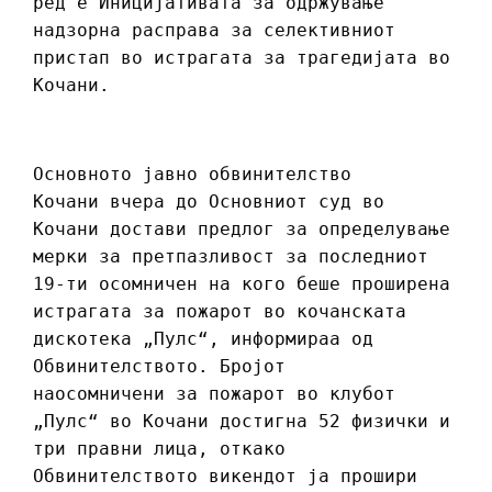
ред е Иницијативата за одржување
надзорна расправа за селективниот
пристап во истрагата за трагедијата во
Кочани.
Основното јавно обвинителство
Кочани вчера до Основниот суд во
Кочани достави предлог за определување
мерки за претпазливост за последниот
19-ти осомничен на кого беше проширена
истрагата за пожарот во кочанската
дискотека „Пулс“, информираа од
Обвинителството. Бројот
наосомничени за пожарот во клубот
„Пулс“ во Кочани достигна 52 физички и
три правни лица, откако
Обвинителството викендот ја прошири