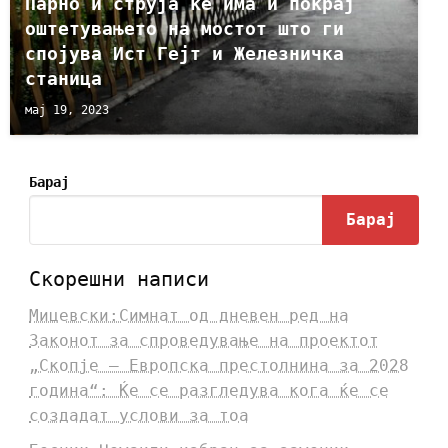
Парно и струја ќе има и покрај
оштетувањето на мостот што ги
спојува Ист Гејт и Железничка
станица
мај 19, 2023
Барај
Барај
Скорешни написи
Мицевски:Симнат од дневен ред на
Законот за спроведување на проектот
„Скопје – Европска престолнина за 2028
година“: Ќе се разгледува кога ќе се
создадат услови за тоа