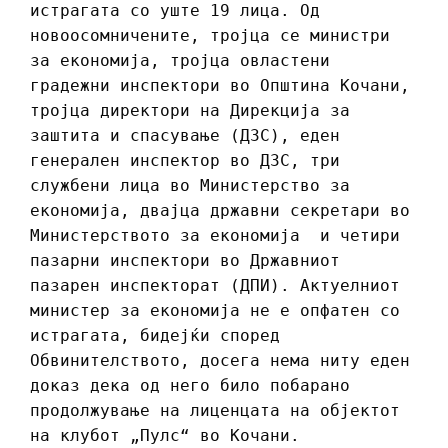
истрагата со уште 19 лица. Од
новоосомничените, тројца се министри
за економија, тројца овластени
градежни инспектори во Општина Кочани,
тројца директори на Дирекција за
заштита и спасување (ДЗС), еден
генерален инспектор во ДЗС, три
службени лица во Министерство за
економија, двајца државни секретари во
Министерството за економија и четири
пазарни инспектори во Државниот
пазарен инспекторат (ДПИ). Актуелниот
министер за економија не е опфатен со
истрагата, бидејќи според
Обвинителството, досега нема ниту еден
доказ дека од него било побарано
продолжување на лиценцата на објектот
на клубот „Пулс“ во Кочани.