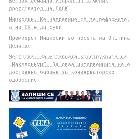
Бесник Џемаили избран за заменик
претседател на ДКСК
Мицкоски: Ќе направиме сè за реформите,
а на ЕК е да суди
Премиерот Мицкоски во посета на Општина
Делчево
Честоева: За металната конструкција на
„Македониум“: За оваа интервенција не е
доставено барање за конзерваторско
одобрение