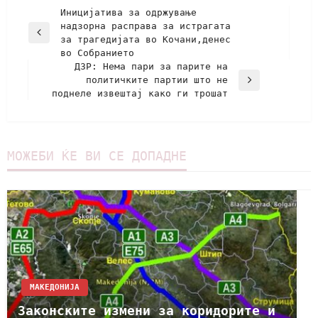
Иницијатива за одржување
надзорна расправа за истрагата
за трагедијата во Кочани,денес
во Собранието
ДЗР: Нема пари за парите на
политичките партии што не
поднеле извештај како ги трошат
МОЖЕБИ ЌЕ ВИ СЕ ДОПАДНЕ
МАКЕДОНИЈА
Законските измени за коридорите и