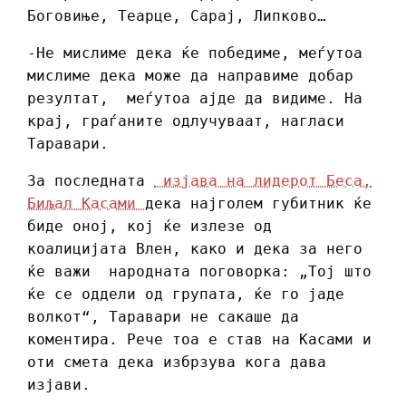
Боговиње, Теарце, Сарај, Липково…
-Не мислиме дека ќе победиме, меѓутоа
мислиме дека може да направиме добар
резултат, меѓутоа ајде да видиме. На
крај, граѓаните одлучуваат, нагласи
Таравари.
За последната
изјава на лидерот Беса,
Биљал Касами
дека најголем губитник ќе
биде оној, кој ќе излезе од
коалицијата Влен, како и дека за него
ќе важи народната поговорка: „Тој што
ќе се оддели од групата, ќе го јаде
волкот“, Таравари не сакаше да
коментира. Рече тоа е став на Касами и
оти смета дека избрзува кога дава
изјави.