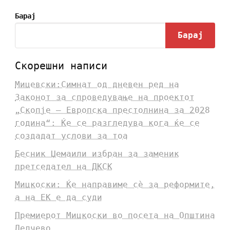
Барај
Барај
Скорешни написи
Мицевски:Симнат од дневен ред на
Законот за спроведување на проектот
„Скопје – Европска престолнина за 2028
година“: Ќе се разгледува кога ќе се
создадат услови за тоа
Бесник Џемаили избран за заменик
претседател на ДКСК
Мицкоски: Ќе направиме сè за реформите,
а на ЕК е да суди
Премиерот Мицкоски во посета на Општина
Делчево