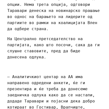
опции. Нема трета опција, одговори
Таравари денеска на новинарско прашање
во однос на барањето на лидерите од
партиите во рамки на коалицијата Влен
да одбере страна.
На Централно претседателство на
партијата, како што посочи, сака да ги
слушне ставовите, пред да биде
донесена одлука.
– Аналитичкиот центар на АА има
направено одредени анкети, ќе ги
презентира и ќе треба да донесеме
заедничка одлука како да се настапи,
додаде Таравари и појасни дека добро
котираат во Гостивар, Врапчиште,