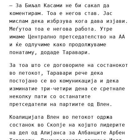
– За Биљал Касами не би сакал да
коментирам. Тоа е негов став. Јас
мислам дека избрзува кога дава изјави.
Меѓутоа тоа е негова работа. Утре
имаме Централно претседателство на АА
и ќе одлучиме како продолжуваме
понатаму, додаде Таравари.
За тоа што се договориле на состанокот
во петокот, Таравари рече дека
постојано се во комуникација и дека
изминатие три-четири дена се сретнале
неколку пати со останатите
претседатели на партиите од Влен.
Коалицијата Влен во петокот одржа
состанок во Скопје на којшто лидерите
на дел од Алијанса за Албанците Арбен