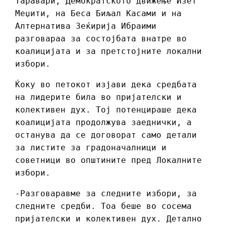
Таравари, Демократското движење Изет
Меџити, на Беса Биљал Касами и на
Алтернатива Зеќирија Ибраими
разговараа за состојбата внатре во
коалицијата и за претстојните локални
избори.
Ќоку во петокот изјави дека средбата
на лидерите била во пријателски и
колективен дух. Тој потенцираше дека
коалицијата продолжува заеднички, а
останува да се договорат само детали
за листите за градоначалници и
советници во општините пред Локалните
избори.
-Разговаравме за следните избори, за
следните средби. Тоа беше во сосема
пријателски и колективен дух. Детално