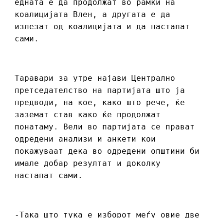
едната е да продолжат во рамки на
коалицијата Влен, а другата е да
излезат од коалицијата и да настапат
сами.
Таравари за утре најави Централно
претседателство на партијата што ја
предводи, на кое, како што рече, ќе
заземат став како ќе продолжат
понатаму. Вели во партијата се прават
одредени анализи и анкети кои
покажуваат дека во одредени општини би
имале добар резултат и доколку
настапат сами.
-Така што тука е изборот меѓу овие две