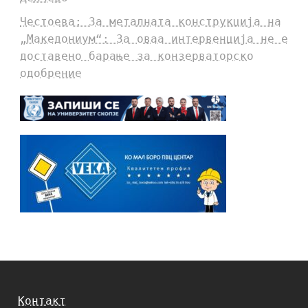
Честоева: За металната конструкција на
„Македониум“: За оваа интервенција не е
доставено барање за конзерваторско
одобрение
Контакт