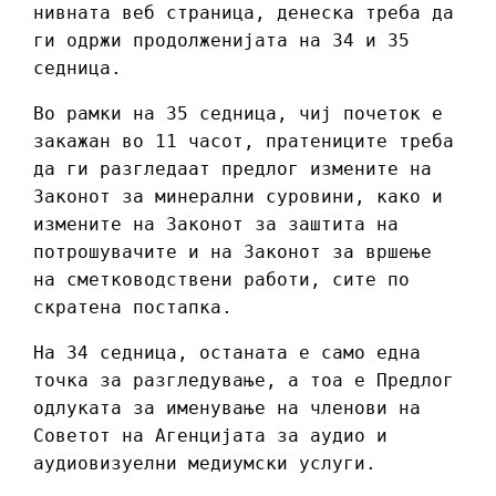
нивната веб страница, денеска треба да
ги одржи продолженијата на 34 и 35
седница.
Во рамки на 35 седница, чиј почеток е
закажан во 11 часот, пратениците треба
да ги разгледаат предлог измените на
Законот за минерални суровини, како и
измените на Законот за заштита на
потрошувачите и на Законот за вршење
на сметководствени работи, сите по
скратена постапка.
На 34 седница, останата е само една
точка за разгледување, а тоа е Предлог
одлуката за именување на членови на
Советот на Агенцијата за аудио и
аудиовизуелни медиумски услуги.