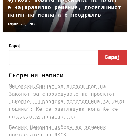
е најправилно решение, досегашниот
начин на исплата е неодржлив
април 23, 2025
Барај
Барај
Скорешни написи
Мицевски:Симнат од дневен ред на
Законот за спроведување на проектот
„Скопје – Европска престолнина за 2028
година“: Ќе се разгледува кога ќе се
создадат услови за тоа
Бесник Џемаили избран за заменик
претседател на ДКСК