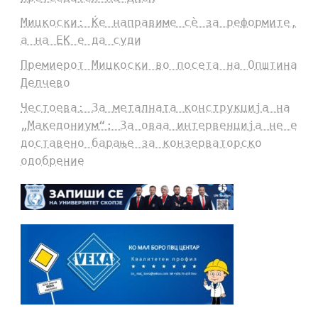
Мицкоски: Ќе направиме сè за реформите,
а на ЕК е да суди
Премиерот Мицкоски во посета на Општина
Делчево
Честоева: За металната конструкција на
„Македониум“: За оваа интервенција не е
доставено барање за конзерваторско
одобрение