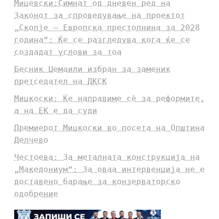
Мицевски:Симнат од дневен ред на
Законот за спроведување на проектот
„Скопје – Европска престолнина за 2028
година“: Ќе се разгледува кога ќе се
создадат услови за тоа
Бесник Џемаили избран за заменик
претседател на ДКСК
Мицкоски: Ќе направиме сè за реформите,
а на ЕК е да суди
Премиерот Мицкоски во посета на Општина
Делчево
Честоева: За металната конструкција на
„Македониум“: За оваа интервенција не е
доставено барање за конзерваторско
одобрение