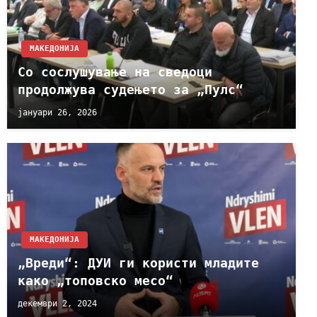
МАКЕДОНИЈА
Со сослушување на сведоци
продолжува судењето за „Пулс“
јануари 26, 2026
МАКЕДОНИЈА
„Вреди“: ДУИ ги користи младите
како „топовско месо“
декември 2, 2024