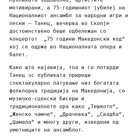
мотивирани, а 75-годишниот јубилеј на
Националниот ансамбл за народни игри и
песни – Танец, вечерва во Скопје
достоинствено беше одбележан со
концертот „75 години Македонски код“
кој се одржа во Националната опера и
балет.
Како што најавија, тоа и го потврди
Танец зс публиката приреди
спектакуларно патување низ богатата
фолклорна традиција на Македонија, со
музичко-сценски бисери и
традиционалноте ора како „Тешкото“,
„Женско чамче“, „Драчевка“, „Свадба“,
„Џамала“ и многу други, изведени од
уметниците на ансамблот.