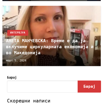
ИНТЕРВЈУА
АНЕТА МАНЧЕВСКА: Време е да ја
вклучиме циркуларната економија ѝ
во Македонија
март 5, 2024
Барај
Барај
Скорешни написи