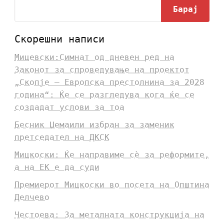
Барај
Скорешни написи
Мицевски:Симнат од дневен ред на
Законот за спроведување на проектот
„Скопје – Европска престолнина за 2028
година“: Ќе се разгледува кога ќе се
создадат услови за тоа
Бесник Џемаили избран за заменик
претседател на ДКСК
Мицкоски: Ќе направиме сè за реформите,
а на ЕК е да суди
Премиерот Мицкоски во посета на Општина
Делчево
Честоева: За металната конструкција на