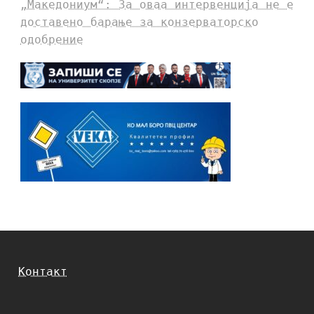
„Македониум“: За оваа интервенција не е
доставено барање за конзерваторско
одобрение
Контакт