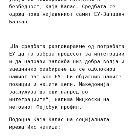
безбедност, Каја Калас. Средбата се
одржа пред најавениот самит ЕУ-Западен
Балкан.
„На средбата разговаравме од потребата
ЕУ да го забрза процесот за интеграции
и да направи заложба низ добра волја и
заедничко разбирање да се одблокира
нашиот пат кон ЕУ. Ги објаснив нашите
позиции и нашите цели. Македонија
заслужува да оди напред во
интеграциите“, напиша Мицкоски на
неговиот Фејсбук профил.
Подоцна Каја Калас на социјалната
мрежа Икс напиша: