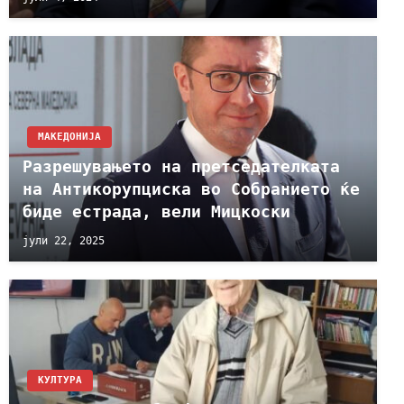
МАКЕДОНИЈА
Разрешувањето на претседателката
на Антикорупциска во Собранието ќе
биде естрада, вели Мицкоски
јули 22, 2025
КУЛТУРА