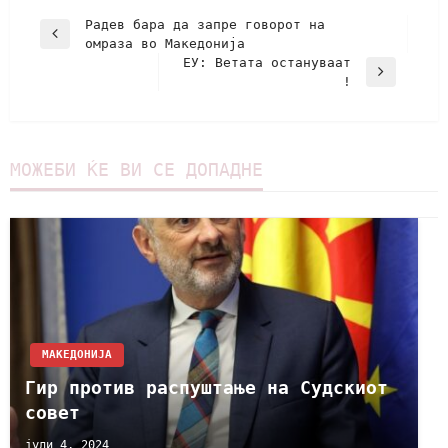
Радев бара да запре говорот на
омраза во Македонија
ЕУ: Ветата остануваат
!
МОЖЕБИ ЌЕ ВИ СЕ ДОПАДНЕ
МАКЕДОНИЈА
Гир против распуштање на Судскиот
совет
јули 4, 2024