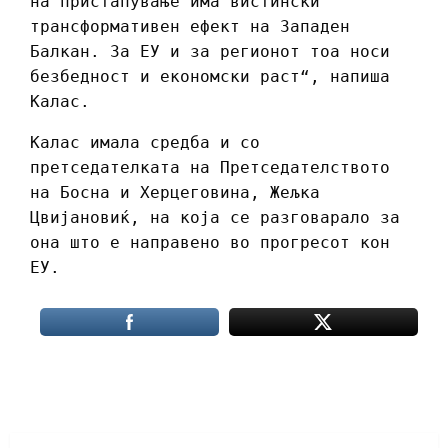
на пристапување има вистински
трансформативен ефект на Западен
Балкан. За ЕУ и за регионот тоа носи
безбедност и економски раст“, напиша
Калас.
Калас имала средба и со
претседателката на Претседателството
на Босна и Херцеговина, Жељка
Цвијановиќ, на која се разговарало за
она што е направено во прогресот кон
ЕУ.