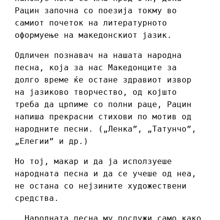
Рацин започна со поезија токму во
самиот почеток нa литературното
оформуење на македонскиот јазик.
Одличен познавач на нашата народна
песна, која за нас Македонците за
долго време ќе остане здравиот извор
на јазиково творчество, од којшто
треба да црпиме со полни раце, Рацин
напиша прекрасни стихови по мотив од
народните песни. („Ленка”, „Татунчо”,
„Елегии” и др.)
Но тој, макар и да ја исползуеше
народната песна и да се учеше од неа,
не остана со нејзините художествени
средства.
,,Народната песна му послужи само како