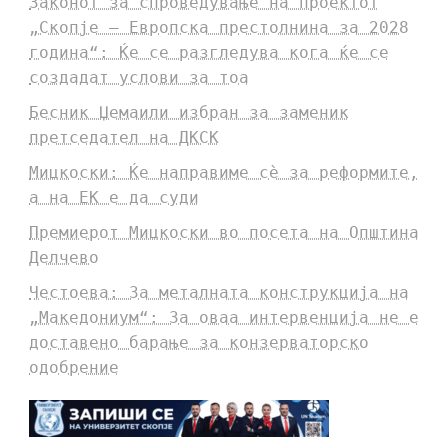
Законот за спроведување на проектот
„Скопје – Европска престолнина за 2028
година“: Ќе се разгледува кога ќе се
создадат услови за тоа
Бесник Џемаили избран за заменик
претседател на ДКСК
Мицкоски: Ќе направиме сè за реформите,
а на ЕК е да суди
Премиерот Мицкоски во посета на Општина
Делчево
Честоева: За металната конструкција на
„Македониум“: За оваа интервенција не е
доставено барање за конзерваторско
одобрение