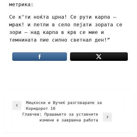
метрика:
Се к’ти ноќта црна! Се рути карпа –
мрак! и петли в село пејати зората се
зори – над карпа в крв се мие и
темнината пие силно светнал ден!”
Мицкоски и Вучиќ разговарале за
Коридорот 10
Главчев: Прашањето за уставните
измени е завршена работа