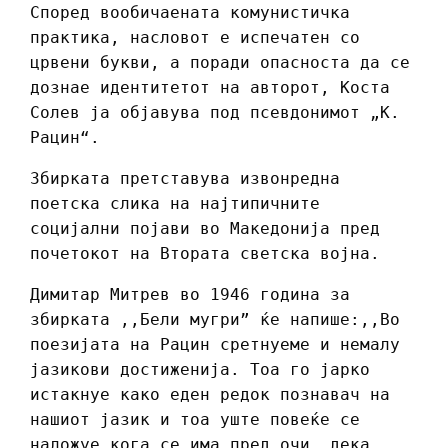
Според вообичаената комунистичка
практика, насловот е испечатен со
црвени букви, а поради опасноста да се
дознае идентитетот на авторот, Коста
Солев ја објавува под псевдонимот „К.
Рацин“.
Збирката претставува извонредна
поетска слика на најтипичните
социјални појави во Македонија пред
почетокот на Втората светска војна.
Димитар Митрев во 1946 година за
збирката ,,Бели мугри” ќе напише:,,Во
поезијата на Рацин сретнуеме и немалу
јазикови достиженија. Тоа го јарко
истакнуе како еден редок познавач на
нашиот јазик и тоа уште повеќе се
наложуе кога се има пред очи, дека