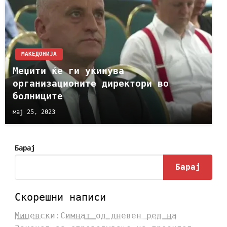
МАКЕДОНИЈА
Меџити ќе ги укинува
организационите директори во
болниците
мај 25, 2023
Барај
Барај
Скорешни написи
Мицевски:Симнат од дневен ред на