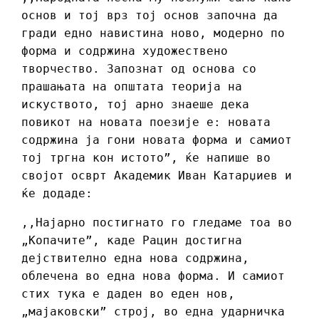
основ и тој врз тој основ започна да
гради едно навистина ново, модерно по
форма и содржина художествено
творчество. 3апознат од основа со
прашањата на општата теорија на
искуството, тој арно знаеше дека
повикот на новата поезије е: новата
содржина ја гони новата форма и самиот
тој тргна кон истото”, ќе напише во
својот осврт Академик Иван Катарџиев и
ќе додаде:
,,Најарно постигнато го гледаме тоа во
„Копачите”, каде Рацин достигна
дејствително една нова содржина,
облечена во една нова форма. И самиот
стих тука е даден во еден нов,
„мајаковски” строј, во една ударничка