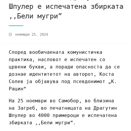
Шпулер е испечатена збирката
,,Бели мугри”
ноември 25, 2024
Според вообичаената комунистичка
практика, насловот е испечатен со
црвени букви, а поради опасноста да се
дознае идентитетот на авторот, Коста
Солев ја објавува под псевдонимот „К.
Рацин“
На 25 ноември во Самобор, во близина
на Загреб, во печатницата на Драгутин
Шпулер во 4000 примероци е испечатена
збирката ,,Бели мугри”.