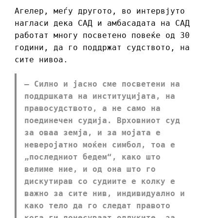
Агелер, меѓу другото, во интервјуто
нагласи дека САД и амбасадата на САД
работат многу посветено повеќе од 30
години, да го поддржат судството, на
сите нивоа.
– Силно и јасно сме посветени на
поддршката на институцијата, на
правосудството, а не само на
поединечен судија. Врховниот суд
за оваа земја, и за мојата е
неверојатно моќен симбол, тоа е
„последниот бедем“, како што
велиме ние, и од она што го
дискутирав со судиите е колку е
важно за сите нив, индивидуално и
како тело да го следат правото
кога ги донесуваат одлуките, за