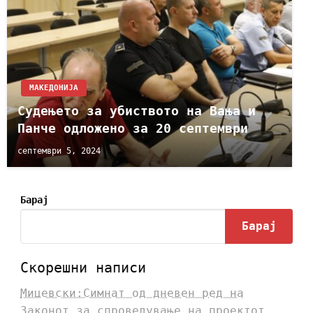
МАКЕДОНИЈА
Судењето за убиството на Вања и
Панче одложено за 20 септември
септември 5, 2024
Барај
Барај
Скорешни написи
Мицевски:Симнат од дневен ред на
Законот за спроведување на проектот