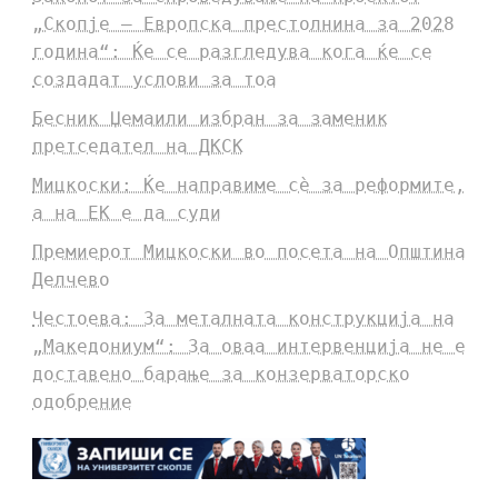
„Скопје – Европска престолнина за 2028
година“: Ќе се разгледува кога ќе се
создадат услови за тоа
Бесник Џемаили избран за заменик
претседател на ДКСК
Мицкоски: Ќе направиме сè за реформите,
а на ЕК е да суди
Премиерот Мицкоски во посета на Општина
Делчево
Честоева: За металната конструкција на
„Македониум“: За оваа интервенција не е
доставено барање за конзерваторско
одобрение