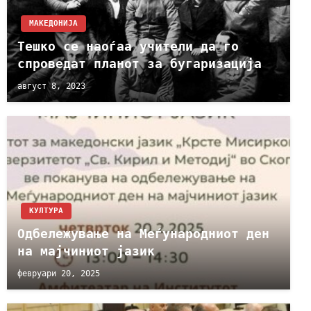
МАКЕДОНИЈА
Тешко се наоѓаа учители да го
спроведат планот за бугаризација
август 8, 2023
КУЛТУРА
Одбележување на Меѓународниот ден
на мајчиниот јазик
февруари 20, 2025