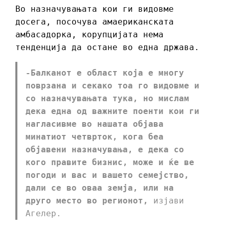
Во назначувањата кои ги видовме
досега, посочува амаериканската
амбасадорка, корупцијата нема
тенденција да остане во една држава.
-Балканот е област која е многу
поврзана и секако тоа го видовме и
со назначувањата тука, но мислам
дека една од важните поенти кои ги
нагласивме во нашата објава
минатиот четврток, кога беа
објавени назначувања, е дека со
кого правите бизнис, може и ќе ве
погоди и вас и вашето семејство,
дали се во оваа земја, или на
друго место во регионот,
изјави
Агелер.