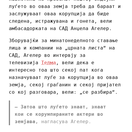
луѓето во оваа земја треба да бараат и
заслужуваат оваа корупција да биде
следена, истражувана и гонета, вели
амбасадорката на САД Анџела Агелер.
Зборувајќи за минатонеделното ставање
лица и компании на „црната листа“ на
САД, Агелер во интервју за
телевизија
Телма
, вели дека е
интересно тоа што секој пат кога
назначуваат луѓе за корупција во оваа
земја, секој граѓанин и секој пријател
со кој разговара, вели: „се разбира“.
– Затоа што луѓето знаат, знаат
кои се корумпираните актери во
земјава,
нагласува Агелер.