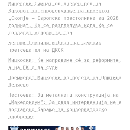
Мицевски:Симнат од дневен ред на
Законот за спроведување на проектот
„Скопје – Европска престолнина за 2028
година“: Ќе се разгледува кога ќе се
создадат услови за тоа
Бесник Џемаили избран за заменик
претседател на ДКСК
Мицкоски: Ќе направиме сè за реформите,
а на ЕК е да суди
Премиерот Мицкоски во посета на Општина
Делчево
Честоева: За металната конструкција на
„Македониум“: За оваа интервенција не е
доставено барање за конзерваторско
одобрение