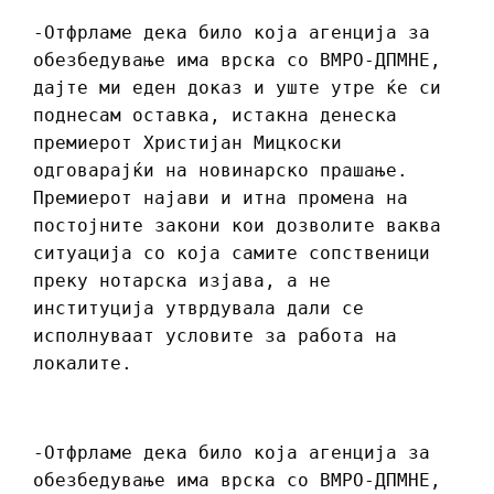
-Отфрламе дека било која агенција за
обезбедување има врска со ВМРО-ДПМНЕ,
дајте ми еден доказ и уште утре ќе си
поднесам оставка, истакна денеска
премиерот Христијан Мицкоски
одговарајќи на новинарско прашање.
Премиерот најави и итна промена на
постојните закони кои дозволите ваква
ситуација со која самите сопственици
преку нотарска изјава, а не
институција утврдувала дали се
исполнуваат условите за работа на
локалите.
-Отфрламе дека било која агенција за
обезбедување има врска со ВМРО-ДПМНЕ,