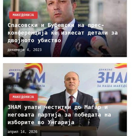
МАКЕДОНИЈА
Спасовски и Бубевски на прес-
конференција ќе изнесат детали за
двојното убиство
декември 4, 2023
МАКЕДОНИЈА
ЗНАМ упати честитки до Маѓар и
неговата партија за победата на
изборите во Унгарија
април 14, 2026