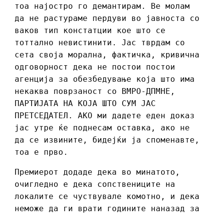
тоа најостро го демантирам. Ве молам
да не растураме пердуви во јавноста со
ваков тип констатции кое што се
тоттално невистинити. Јас тврдам со
сета своја морална, фактичка, кривична
одговорност дека не постои постои
агенција за обезбедување која што има
некаква поврзаност со ВМРО-ДПМНЕ,
ПАРТИЈАТА НА КОЈА ШТО СУМ ЈАС
ПРЕТСЕДАТЕЛ. АКО ми дадете еден доказ
јас утре ќе поднесам оставка, ако не
да се извините, бидејќи ја споменавте,
тоа е прво.
Премиерот додаде дека во минатото,
очигледно е дека сопствениците на
локалите се чуствувале комотно, и дека
неможе да ги врати годините наназад за