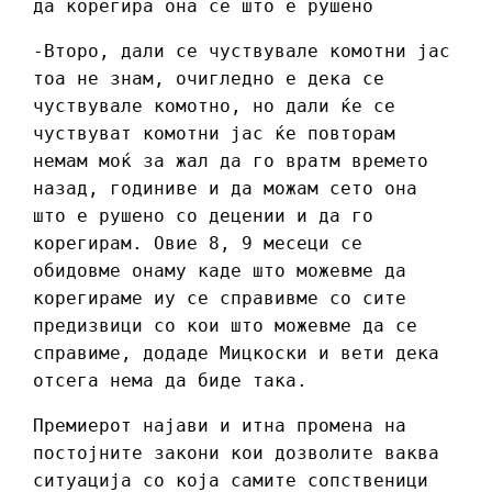
да корегира она се што е рушено
-Второ, дали се чуствувале комотни јас
тоа не знам, очигледно е дека се
чуствувале комотно, но дали ќе се
чуствуват комотни јас ќе повторам
немам моќ за жал да го вратм времето
назад, годиниве и да можам сето она
што е рушено со децении и да го
корегирам. Овие 8, 9 месеци се
обидовме онаму каде што можевме да
корегираме иу се справивме со сите
предизвици со кои што можевме да се
справиме, додаде Мицкоски и вети дека
отсега нема да биде така.
Премиерот најави и итна промена на
постојните закони кои дозволите ваква
ситуација со која самите сопственици