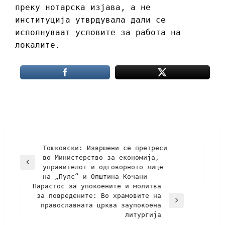
преку нотарска изјава, а не
институција утврдувала дали се
исполнуваат условите за работа на
локалите.
Тошковски: Извршени се претреси
во Министерство за економија,
управителот и одговорното лице
на „Пулс“ и Општина Кочани
Парастос за упокоените и молитва
за повредените: Во храмовите на
православната црква заупокоена
литургија