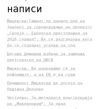
написи
Мицевски:Симнат од дневен ред на
Законот за спроведување на проектот
„Скопје – Европска престолнина за
2028 година“: Ќе се разгледува кога
ќе се создадат услови за тоа
Бесник Џемаили избран за заменик
претседател на ДКСК
Мицкоски: Ќе направиме сè за
реформите, а на ЕК е да суди
Премиерот Мицкоски во посета на
Општина Делчево
Честоева: За металната конструкција
на „Македониум“: За оваа