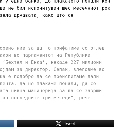
иту една банка, до плаќањето пенали кон
да не бил испочитуван шестмесечниот рок
зела државата, како што се
орено ние за да го прифатиме со оглед
акон во парламентот на Република
 ’Бехтел и Енка’, некаде 227 милиони
ојдам за директор. Сепак, влеговме во
ка е подобро да се преиспитаме дали
лента, да не плаќаме пенали, да се
ата нивна машинерија за да се заврши
 во последните три месеци“, рече
Tweet