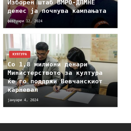
Изборен штаб ВМРО-ДПМНЕ
денес ја почнува кампањата
февруари 12, 2024
КУЛТУРА
Со 1,8 милиони денари
Министерството за култура
ќе го поддржи Вевчанскиот
карневал
јануари 4, 2024