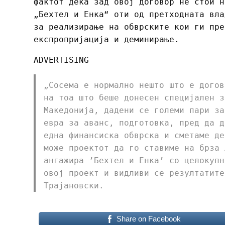
фактот дека зад овој договор не стои н
„Бехтел и Енка“ оти од претходната вла
за реализирање на обврските кои ги пре
експропријација и деминирање.
ADVERTISING
„Сосема е нормално нешто што е догов
на тоа што беше донесен специјален з
Македонија, дадени се големи пари за
евра за аванс, подготовка, пред да д
една финансиска обврска и сметаме де
може проектот да го ставиме на брза 
ангажира ’Бехтел и Енка’ со целокупн
овој проект и видливи се резултатите
Трајановски.
Share on Facebook