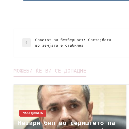
Советот за безбедност: Состојбата
во земјата е стабилна
МОЖЕБИ ЌЕ ВИ СЕ ДОПАДНЕ
МАКЕДОНИЈА
Незири бил во седиштето на