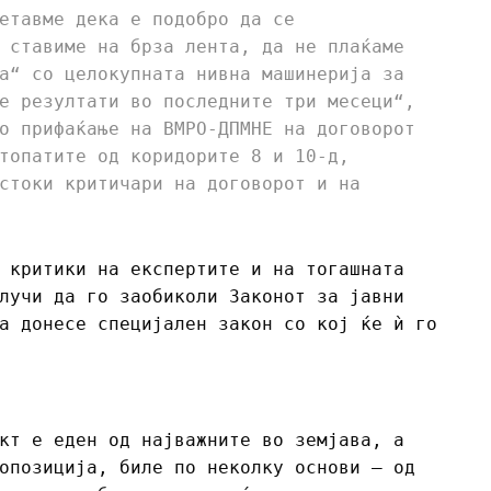
етавме дека е подобро да се
 ставиме на брза лента, да не плаќаме
а“ со целокупната нивна машинерија за
е резултати во последните три месеци“,
о прифаќање на ВМРО-ДПМНЕ на договорот
топатите од коридорите 8 и 10-д,
стоки критичари на договорот и на
 критики на експертите и на тогашната
лучи да го заобиколи Законот за јавни
а донесе специјален закон со кој ќе ѝ го
кт е еден од најважните во земјава, а
опозиција, биле по неколку основи – од