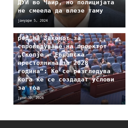
ДУИ во Чаир, но полицијата
не смеела да влезе таму
МАКЕДОНИЈА
јануари 5, 2024
Мицевски:Симнат од дневен
ред на Законот за
спроведување на проектот
„Скопје – Европска
престолнина за 2028
година“: Ќе се разгледува
кога ќе се создадат услови
за тоа
јули 30, 2026