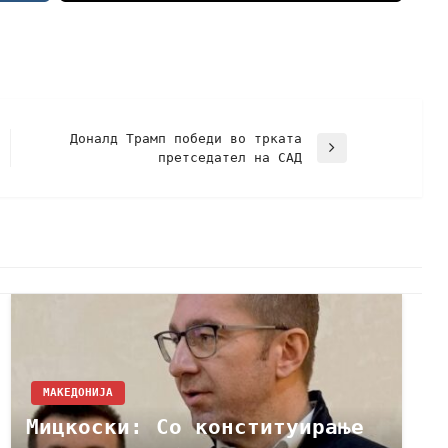
Доналд Трамп победи во трката
претседател на САД
МАКЕДОНИЈА
Мицкоски: Со конституирање