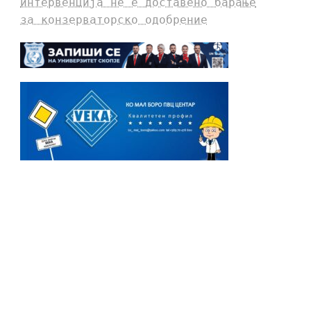
интервенција не е доставено барање
за конзерваторско одобрение