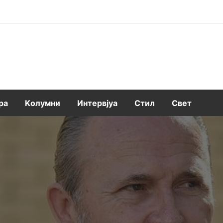
ра
Kолумни
Интервјуа
Стил
Свет