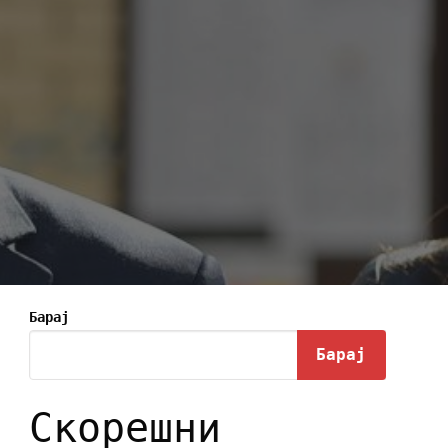
Барај
Барај
Скорешни