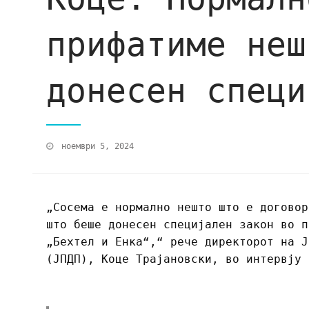
прифатиме неш
донесен специ
ноември 5, 2024
„Сосема е нормално нешто што е договор
што беше донесен специјален закон во п
„Бехтел и Енка“,“ рече директорот на Ј
(ЈПДП), Коце Трајановски, во интервју 