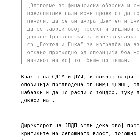
„Влеговме во финансиска обврска и см
преиспитаме дали може проектот да го
пенали, да се ангажира „Бехтел и Енк
да се заврши овој проект и видливи с
додаде Трајановски за изненадувачкот
со „Бехтел и Енка“ за изградба на ав
откако претходно од опозиција беа же
начинот на кој тој беше потпишан.
Власта на СДСМ и ДУИ, и покрај острите
опозиција предводена од ВМРО-ДПМНЕ, од
набавки и да не распише тендер, туку д
довери на .
Директорот на ЈПДП вели дека овој прое
критиките на сегашната власт, тогашна 