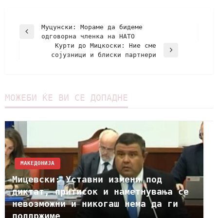
Муцунски: Мораме да бидеме
одговорна членка на НАТО
Курти до Мицкоски: Ние сме
сојузници и блиски партнери
МОЖЕБИ ЌЕ ВИ СЕ ДОПАДНЕ
МАКЕДОНИЈА
Мицевски: Уставни измени под
диктат, притисок и наметнувања се
невозможни и никогаш нема да ги
поддржиме