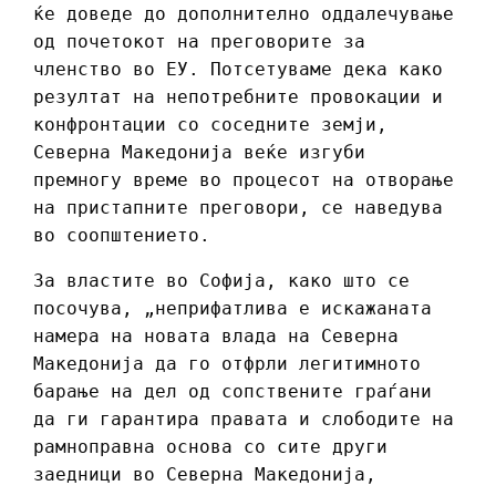
ќе доведе до дополнително оддалечување
од почетокот на преговорите за
членство во ЕУ. Потсетуваме дека како
резултат на непотребните провокации и
конфронтации со соседните земји,
Северна Македонија веќе изгуби
премногу време во процесот на отворање
на пристапните преговори, се наведува
во соопштението.
За властите во Софија, како што се
посочува, „неприфатлива е искажаната
намера на новата влада на Северна
Македонија да го отфрли легитимното
барање на дел од сопствените граѓани
да ги гарантира правата и слободите на
рамноправна основа со сите други
заедници во Северна Македонија,