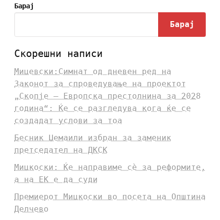
Барај
Барај
Скорешни написи
Мицевски:Симнат од дневен ред на
Законот за спроведување на проектот
„Скопје – Европска престолнина за 2028
година“: Ќе се разгледува кога ќе се
создадат услови за тоа
Бесник Џемаили избран за заменик
претседател на ДКСК
Мицкоски: Ќе направиме сè за реформите,
а на ЕК е да суди
Премиерот Мицкоски во посета на Општина
Делчево