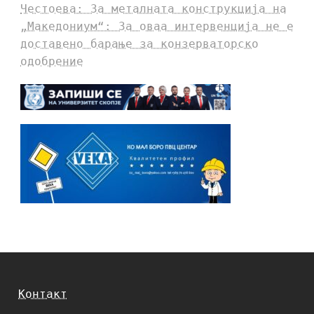
Честоева: За металната конструкција на
„Македониум“: За оваа интервенција не е
доставено барање за конзерваторско
одобрение
Контакт