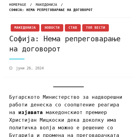
HOMEPAGE
МАКЕДОНИЈА
СОФИЈА: НЕМА РЕПРЕГОВАРАЊЕ НА ДОГОВОРОТ
МАКЕДОНИЈА
НОВОСТИ
СТАВ
ТОП ВЕСТИ
Софија: Нема репреговарање
на договорот
јуни 26, 2024
Бугарското Министерство за надворешни
работи денеска со соопштение реагира
на
изјавата
македонскиот премиер
Христијан Мицкоски дека доколку има
политичка волја можно е решение со
Бугарија и промена на преговарачката