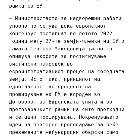
рамка со ЕУ.
– Министерството за надворешни работи
упорно потсетува дека европскиот
консензус постигнат во летото 2022
година меѓу 27-те земји-членки на ЕУ и
самата Северна Македонија јасно го
опишува чекорите за постигнување
вистински напредок во
евроинтегративниот процес на соседната
земја. Исто така, принципот на
едногласност во процесот на
проширување на ЕУ е вграден во
Договорот за Европската унија и во
преговарачките рамки на сите претходни
и сегашни проширувања. Покренувањето
идеи за повторно преговарање за веќе
преземените меѓународни обврски само