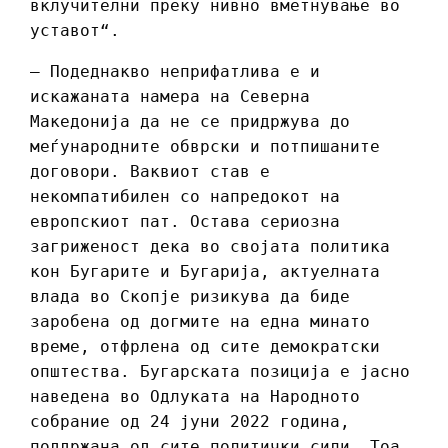
вклучителни преку нивно вметнување во
уставот“.
– Подеднакво неприфатлива е и
искажаната намера на Северна
Македонија да не се придржува до
меѓународните обврски и потпишаните
договори. Ваквиот став е
некомпатибилен со напредокот на
европскиот пат. Остава сериозна
загриженост дека во својата политика
кон Бугарите и Бугарија, актуелната
влада во Скопје ризикува да биде
заробена од догмите на една минато
време, отфрлена од сите демократски
општества. Бугарската позиција е јасно
наведена во Одлуката на Народното
собрание од 24 јуни 2022 година,
поддржана од сите политички сили. Тоа