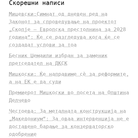
Скорешни написи
Мицевски:Симнат од дневен ред на
Законот за спроведување на проектот
„Скопје – Европска престолнина за 2028
година“: Ќе се разгледува кога ќе се
создадат услови за тоа
Бесник Џемаили избран за заменик
претседател на ДКСК
Мицкоски: Ќе направиме сè за реформите,
а на ЕК е да суди
Премиерот Мицкоски во посета на Општина
Делчево
Честоева: За металната конструкција на
„Македониум“: За оваа интервенција не е
доставено барање за конзерваторско
одобрение