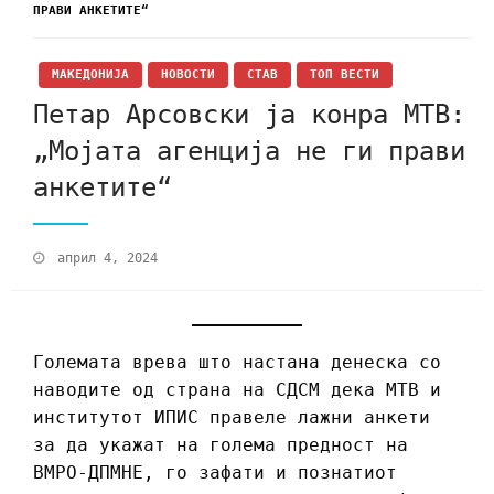
ПРАВИ АНКЕТИТЕ“
МАКЕДОНИЈА
НОВОСТИ
СТАВ
ТОП ВЕСТИ
Петар Арсовски ја конра МТВ:
„Мојата агенција не ги прави
анкетите“
април 4, 2024
Големата врева што настана денеска со
наводите од страна на СДСМ дека МТВ и
институтот ИПИС правеле лажни анкети
за да укажат на голема предност на
ВМРО-ДПМНЕ, го зафати и познатиот