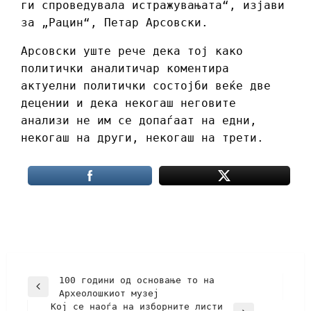
ги спроведувала истражувањата“, изјави
за „Рацин“, Петар Арсовски.
Арсовски уште рече дека тој како
политички аналитичар коментира
актуелни политички состојби веќе две
децении и дека некогаш неговите
анализи не им се допаѓаат на едни,
некогаш на други, некогаш на трети.
100 години од основање то на
Археолошкиот музеј
Кој се наоѓа на изборните листи