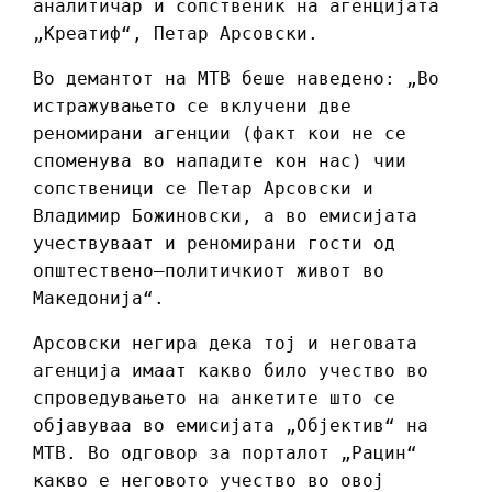
аналитичар и сопственик на агенцијата
„Креатиф“, Петар Арсовски.
Во демантот на МТВ беше наведено: „Во
истражувањето се вклучени две
реномирани агенции (факт кои не се
споменува во нападите кон нас) чии
сопственици се Петар Арсовски и
Владимир Божиновски, а во емисијата
учествуваат и реномирани гости од
општествено–политичкиот живот во
Македонија“.
Арсовски негира дека тој и неговата
агенција имаат какво било учество во
спроведувањето на анкетите што се
објавуваа во емисијата „Објектив“ на
МТВ. Во одговор за порталот „Рацин“
какво е неговото учество во овој