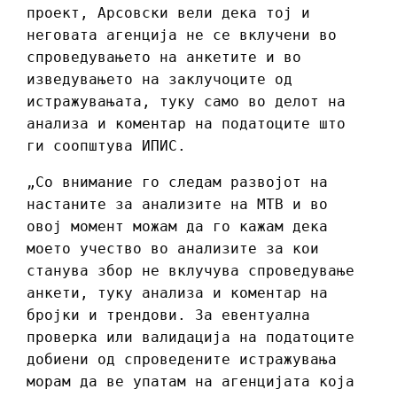
проект, Арсовски вели дека тој и
неговата агенција не се вклучени во
спроведувањето на анкетите и во
изведувањето на заклучоците од
истражувањата, туку само во делот на
анализа и коментар на податоците што
ги соопштува ИПИС.
„Со внимание го следам развојот на
настаните за анализите на МТВ и во
овој момент можам да го кажам дека
моето учество во анализите за кои
станува збор не вклучува спроведување
анкети, туку анализа и коментар на
бројки и трендови. За евентуална
проверка или валидација на податоците
добиени од спроведените истражувања
морам да ве упатам на агенцијата која