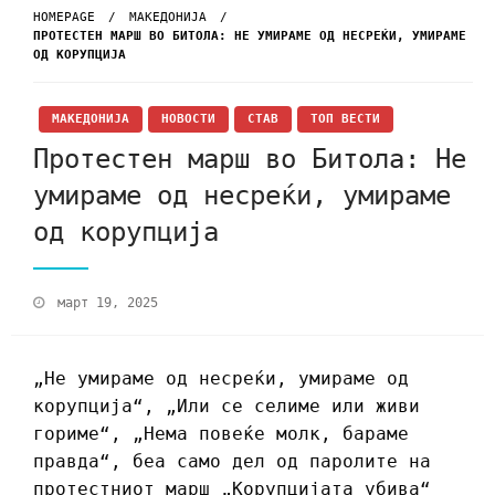
HOMEPAGE
МАКЕДОНИЈА
ПРОТЕСТЕН МАРШ ВО БИТОЛА: НЕ УМИРАМЕ ОД НЕСРЕЌИ, УМИРАМЕ
ОД КОРУПЦИЈА
МАКЕДОНИЈА
НОВОСТИ
СТАВ
ТОП ВЕСТИ
Протестен марш во Битола: Не
умираме од несреќи, умираме
од корупција
март 19, 2025
„Не умираме од несреќи, умираме од
корупција“, „Или се селиме или живи
гориме“, „Нема повеќе молк, бараме
правда“, беа само дел од паролите на
протестниот марш „Корупцијата убива“