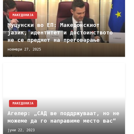
МАКЕДОНИЈА
Муцунски во ЕП: Македонскиот
јазик, идентитет и достоинството
не се предмет на преговарање
ноември 27, 2025
МАКЕДОНИЈА
Агелер: „САД ве поддржуваат, но не
можеме да го направиме место вас“
јуни 22, 2023