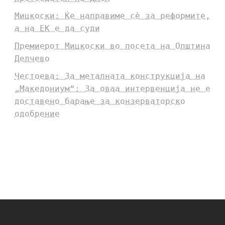
Мицкоски: Ќе направиме сè за реформите,
а на ЕК е да суди
Премиерот Мицкоски во посета на Општина
Делчево
Честоева: За металната конструкција на
„Македониум“: За оваа интервенција не е
доставено барање за конзерваторско
одобрение