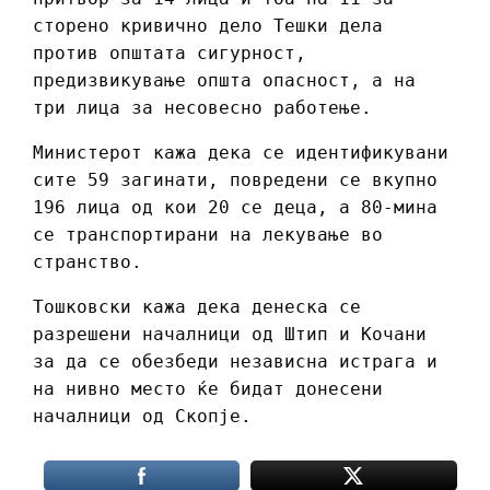
сторено кривично дело Тешки дела
против општата сигурност,
предизвикување општа опасност, а на
три лица за несовесно работење.
Министерот кажа дека се идентификувани
сите 59 загинати, повредени се вкупно
196 лица од кои 20 се деца, а 80-мина
се транспортирани на лекување во
странство.
Тошковски кажа дека денеска се
разрешени началници од Штип и Кочани
за да се обезбеди независна истрага и
на нивно место ќе бидат донесени
началници од Скопје.