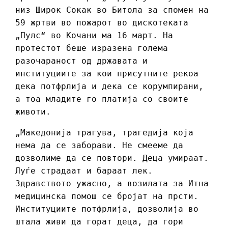
низ Широк Сокак во Битола за спомен на
59 жртви во пожарот во дискотеката
„Пулс“ во Кочани ма 16 март. На
протестот беше изразена голема
разочараност од државата и
институциите за кои присутните рекоа
дека потфрлија и дека се корумпирани,
а тоа младите го платија со своите
животи.
„Македонија трагува, трагедија која
нема да се заборави. Не смееме да
дозволиме да се повтори. Деца умираат.
Луѓе страдаат и бараат лек.
Здравството ужасно, а возилата за Итна
медицинска помош се бројат на прсти.
Институциите потфрлија, дозволија во
штала живи да горат деца, да гори