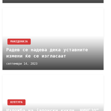
МАКЕДОНИЈА
Радев се надева дека уставните
измени ќе се изгласаат
септември 14, 2023
КУЛТУРА
Изложба на јапонски кукли „НИНГЈО“