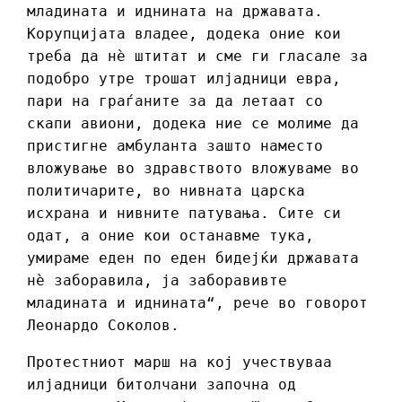
младината и иднината на државата.
Корупцијата владее, додека оние кои
треба да нѐ штитат и сме ги гласале за
подобро утре трошат илјадници евра,
пари на граѓаните за да летаат со
скапи авиони, додека ние се молиме да
пристигне амбуланта зашто наместо
вложување во здравството вложуваме во
политичарите, во нивната царска
исхрана и нивните патувања. Сите си
одат, а оние кои останавме тука,
умираме еден по еден бидејќи државата
нѐ заборавила, ја заборавивте
младината и иднината“, рече во говорот
Леонардо Соколов.
Протестниот марш на кој учествуваа
илјадници битолчани започна од