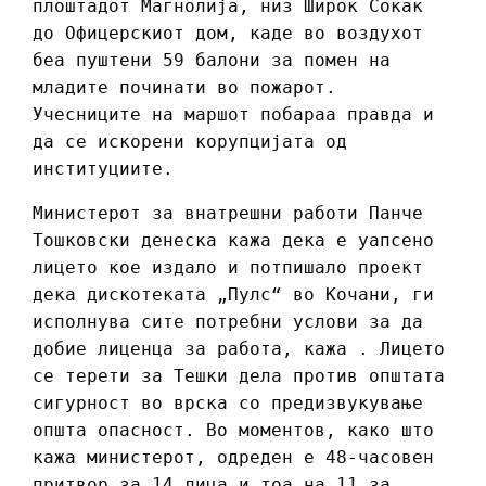
плоштадот Магнолија, низ Широк Сокак
до Офицерскиот дом, каде во воздухот
беа пуштени 59 балони за помен на
младите починати во пожарот.
Учесниците на маршот побараа правда и
да се искорени корупцијата од
институциите.
Министерот за внатрешни работи Панче
Тошковски денеска кажа дека е уапсено
лицето кое издало и потпишало проект
дека дискотеката „Пулс“ во Кочани, ги
исполнува сите потребни услови за да
добие лиценца за работа, кажа . Лицето
се терети за Тешки дела против општата
сигурност во врска со предизвукување
општа опасност. Во моментов, како што
кажа министерот, одреден е 48-часовен
притвор за 14 лица и тоа на 11 за