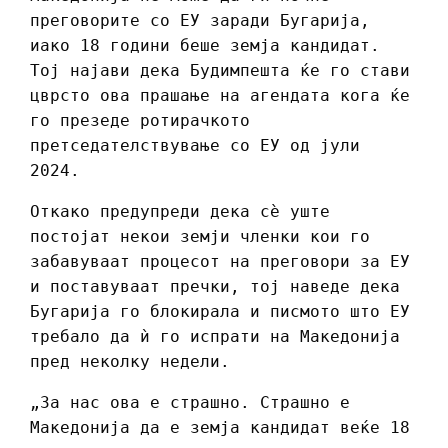
преговорите со ЕУ заради Бугарија,
иако 18 години беше земја кандидат.
Тој најави дека Будимпешта ќе го стави
цврсто ова прашање на агендата кога ќе
го презеде ротирачкото
претседателствување со ЕУ од јули
2024.
Откако предупреди дека сѐ уште
постојат некои земји членки кои го
забавуваат процесот на преговори за ЕУ
и поставуваат пречки, тој наведе дека
Бугарија го блокирала и писмото што ЕУ
требало да ѝ го испрати на Македонија
пред неколку недели.
„За нас ова е страшно. Страшно е
Македонија да е земја кандидат веќе 18