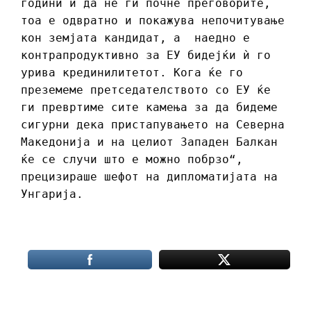
години и да не ги почне преговорите,
тоа е одвратно и покажува непочитување
кон земјата кандидат, а наедно е
контрапродуктивно за ЕУ бидејќи ѝ го
урива крединилитетот. Кога ќе го
преземеме претседателството со ЕУ ќе
ги превртиме сите камења за да бидеме
сигурни дека пристапувањето на Северна
Македонија и на целиот Западен Балкан
ќе се случи што е можно побрзо“,
прецизираше шефот на дипломатијата на
Унгарија.