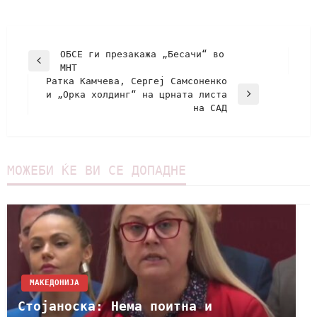
ОБСЕ ги презакажа „Бесачи“ во
МНТ
Ратка Камчева, Сергеј Самсоненко
и „Орка холдинг“ на црната листа
на САД
МОЖЕБИ ЌЕ ВИ СЕ ДОПАДНЕ
МАКЕДОНИЈА
Стојаноска: Нема поитна и