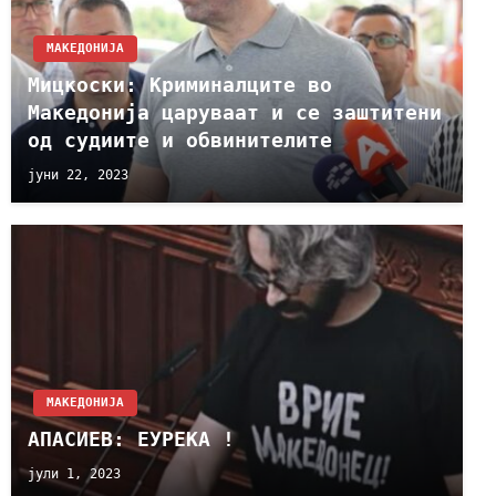
МАКЕДОНИЈА
Мицкоски: Криминалците во
Македонија царуваат и се заштитени
од судиите и обвинителите
јуни 22, 2023
МАКЕДОНИЈА
АПАСИЕВ: ЕУРЕКА !
јули 1, 2023