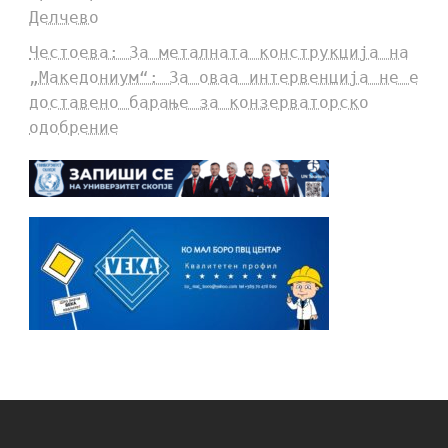
Делчево
Честоева: За металната конструкција на
„Македониум“: За оваа интервенција не е
доставено барање за конзерваторско
одобрение