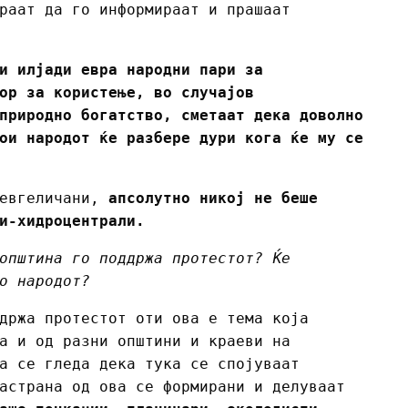
раат да го информираат и прашаат
и илјади евра народни пари за
ор за користење, во случајов
природно богатство, сметаат дека доволно
ои народот ќе разбере дури кога ќе му се
гевгеличани,
апсолутно никој не беше
и-хидроцентрали.
општина го поддржа протестот? Ќе
о народот?
држа протестот оти ова е тема која
а и од разни општини и краеви на
а се гледа дека тука се спојуваат
астрана од ова се формирани и делуваат