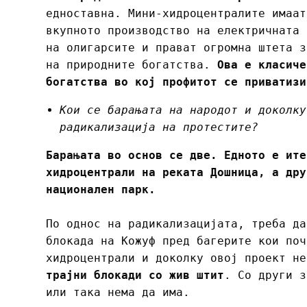
едноставна. Мини-хидроцентралите имаат
вкупното производство на електричната 
на олигарсите и прават огромна штета з
на природните богатства.
Ова е класиче
богатства во кој профитот се приватизи
Кои се барањата на народот и доколку
радикализација на протестите?
Барањата во основ се две. Едното е ите
хидроцентрали на реката Дошница, а дру
национален парк.
По однос на радикализацијата, треба да
блокада на Кожуф пред багерите кои поч
хидроцентрали и доколку овој проект н
трајни блокади со жив штит
. Со други з
или така нема да има.