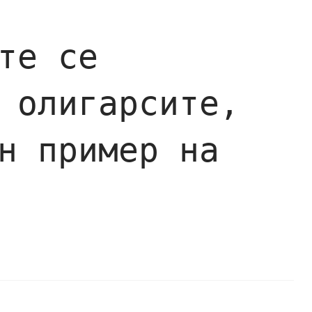
те се
 олигарсите,
н пример на