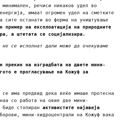
 минимален, речиси никаков удел во
енергија, имаат огромен удел на сметките
а сите останати во форма на уништување
н пример на експлоатација на природните
ра, а штетата се социјализира.
 не се исполнат дали може да очекуваме
н прекин на изградбата на двете мини-
гото е прогласување на Кожуф за
 се има предвид дека веќе имаше протесна
наа со работа на овие две мини-
е биде стопиран
активистите најавија
борови, мини-хидроцентрали на Кожуф вакa