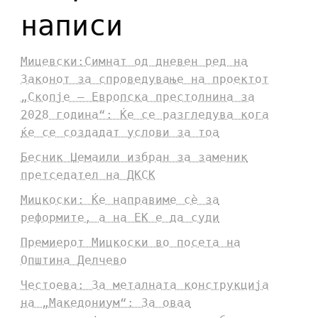
написи
Мицевски:Симнат од дневен ред на
Законот за спроведување на проектот
„Скопје – Европска престолнина за
2028 година“: Ќе се разгледува кога
ќе се создадат услови за тоа
Бесник Џемаили избран за заменик
претседател на ДКСК
Мицкоски: Ќе направиме сè за
реформите, а на ЕК е да суди
Премиерот Мицкоски во посета на
Општина Делчево
Честоева: За металната конструкција
на „Македониум“: За оваа