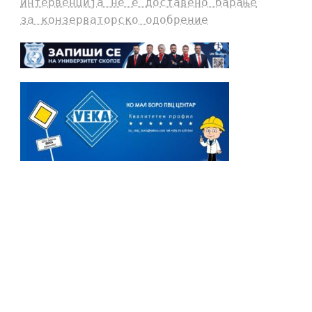
интервенција не е доставено барање
за конзерваторско одобрение