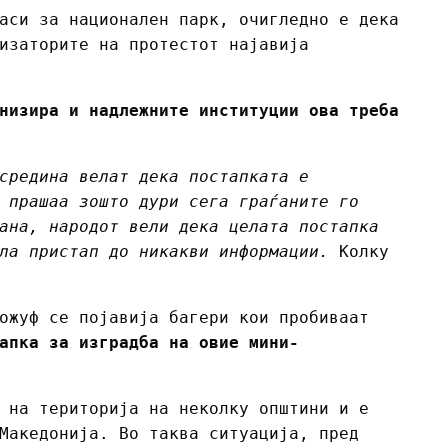
аси за национален парк, очигледно е дека
изаторите на протестот најавија
низира и надлежните институции ова треба
средина велат дека постапката е
 прашаа зошто дури сега граѓаните го
ана, народот вели дека целата постапка
ла пристап до никакви информации.
Колку
ожуф се појавија багери кои пробиваат
апка за изградба на овие мини-
 на територија на неколку општини и е
Македонија. Во таква ситуација, пред