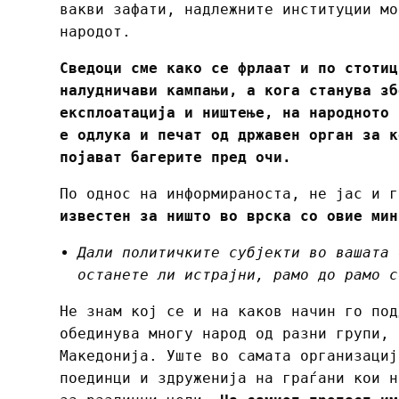
вакви зафати, надлежните институции мо
народот.
Сведоци сме како се фрлаат и по стотиц
налудничави кампањи, а кога станува зб
експлоатација и ништење, на народното 
е одлука и печат од државен орган за к
појават багерите пред очи.
По однос на информираноста, не јас и 
известен за ништо во врска со овие мин
Дали политичките субјекти во вашата 
останете ли истрајни, рамо до рамо с
Не знам кој се и на каков начин го под
обединува многу народ од разни групи, 
Македонија. Уште во самата организациј
поединци и здруженија на граѓани кои н