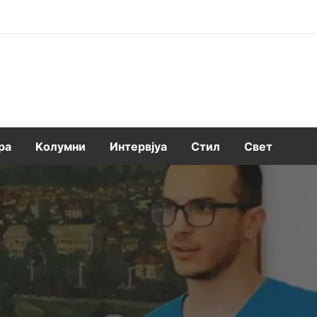
ра
Kолумни
Интервјуа
Стил
Свет