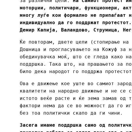
за различни цели.
На самиот протест им
моторџии, политичари, функционери, акт
многу луѓе кои формално не припаѓаат н
индивидуално да го поддржат протестот.
Демир Капија, Валандово, Струмица, Нег
Ќе повторам, двете цели (стопирање на 
Дошница и прогласувањето на Кожуф за н
обединувачка моќ, што се гледа како на
поддршка. Така што, на прашањето за по
било дека народот го поддржа протестот
Ова е движење кое уште во самиот зарод
квалитети на народно движење и не се с
истото веќе расте и ќе зема замав од т
фактори нема да се во можност да го иг
без тоа политички скапо да ги чини.
Засега имаме поддршка само од политичк