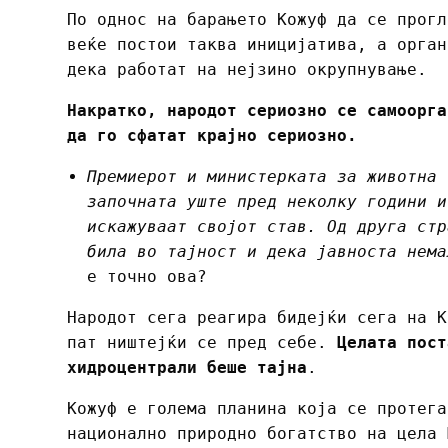
По однос на барањето Кожуф да се прогл
веќе постои таква иницијатива, а орган
дека работат на нејзино окрупнување.
Накратко, народот сериозно се самоорга
да го сфатат крајно сериозно.
Премиерот и министерката за животна 
започната уште пред неколку години и
искажуваат својот став. Од друга стр
била во тајност и дека јавноста нема
е точно ова?
Народот сега реагира бидејќи сега на К
пат ништејќи се пред себе.
Целата пост
хидроцентрали беше тајна
.
Кожуф е голема планина која се протега
национално природно богатство на цела 