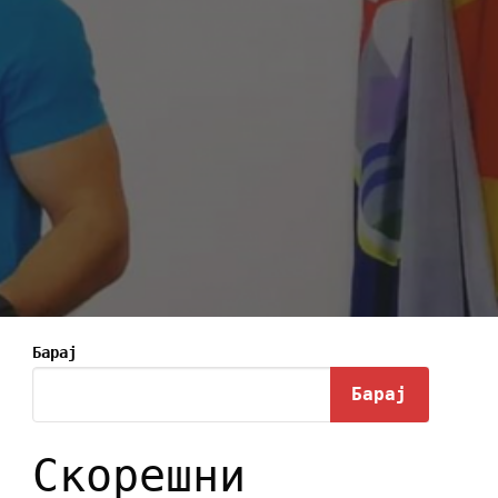
Барај
Барај
Скорешни