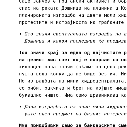
Саше Јанчев е граѓански активист и бор
спас на реката Дошница на планината Ко
планираната изградба на двете мали хид
протестите и истрајноста на граѓаните 
Што значи евентуалната изградба на д
Дошница и какви последици ќе предизв
Тоа значи крај за една од најчистите р
на целиот жив свет кој е поврзан со ов
хидроцентрала значи фаќање на цела рек
пушта вода колку да не биде без ич. Ни
По изградбата на мини-хидроцентралата,
со риби, ракчиња и брег на којшто имаш
буквално ништо. Има само црвеникава ка
Дали изградбата на овие мини-хидроце
уште еден предмет на бизнис интереси
Има придобивки само за банкарските сме