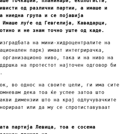
аше точкаџии, планинари, екологисти,
ивисти од различни партии, а имаше и
а ниедна група и се појавија
 Имаше луѓе од Гевгелија, Кавадарци,
отино и не знам точно уште од каде.
изградбата на мини-хидроцентралите на
ационален парк) имаат интегрирачка,
 организационо ниво, така и на ниво на
ддршка на протестот најточен одговор би
.
ок, во однос на своите цели, ги има сите
омневам дека тоа ќе успее затоа што
акви димензии што на крај одлучувачките
норираат или да му се спротиставуваат
ата партија Левица, тоа е сосема