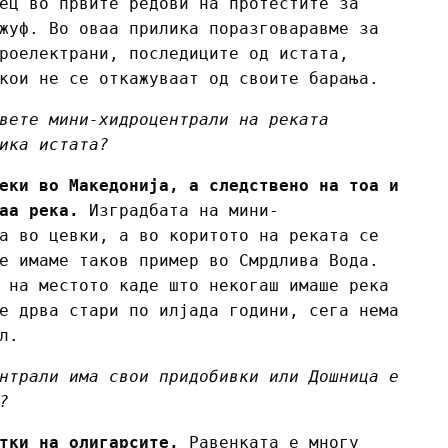
ец во првите редови на протестите за
жуф. Во оваа прилика поразговаравме за
роелектрани, последиците од истата,
кои не се откажуваат од своите барања.
вете мини-хидроцентрали на реката
ика истата?
еки во Македонија, а следствено на тоа и
аа река.
Изградбата на мини-
а во цевки, а во коритото на реката се
е имаме таков пример во Смрдлива Вода.
 на местото каде што некогаш имаше река
е дрва стари по илјада години, сега нема
л.
нтрали има свои придобивки или Дошница е
?
тки на олигарсите.
Равенката е многу