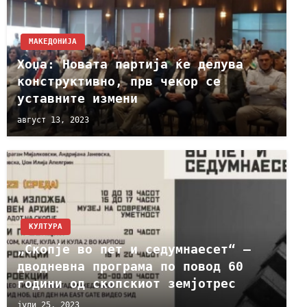
МАКЕДОНИЈА
Хоџа: Новата партија ќе делува
конструктивно, прв чекор се
уставните измени
август 13, 2023
КУЛТУРА
„Скопје во пет и седумнаесет“ –
дводневна програма по повод 60
години од скопскиот земјотрес
јули 25, 2023