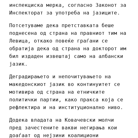
инспекциска мерка, согласно Законот за
Инспекторат за употреба на јазиците.
Потсетуваме дека претставката беше
поднесена од страна на правниот тим на
Левица, откако повеќе граѓани се
обратија дека од страна на докторот им
бил издаден извештај само на албански
јазик.
Деградирањето и непочитувањето на
македонскиот јазик во континуитет се
мотивира од страна на етничките
политички партии, како пракса која се
рефлектира и на институционално ниво.
Додека владата на Ковачевски молчи
пред зачестените вакви негирања кои
доаѓаат од нејзини коалициони