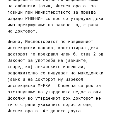
на албански јазик, Инспекторатот за
јазици при Министерството за правда
издаде РЕШЕНИЕ со кое се утврдува дека
има прекршување на законот од страна
на докторот.
Имено, Инспекторатот по извршениот
инспекциски надзор, констатирал дека
докторот го прекршил член 6, став 2 од
Законот за употреба на јазиците,
според кој лекарските извештаи,
задолжително се пишуваат на македонски
јазик и на докторот му изрекол
инспекциска МЕРКА – Опомена со рок за
отстанување на утврдените недостатоци.
Доколку во утврдениот рок докторот не
ги отстрани укажаните недостатоци,
Инспекторатот ќе донесе друга