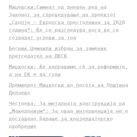
Мицевски:Симнат од дневен ред на
Законот за спроведување на проектот
„Скопје – Европска престолнина за 2028
година“: Ќе се разгледува кога ќе се
создадат услови за тоа
Бесник Џемаили избран за заменик
претседател на ДКСК
Мицкоски: Ќе направиме сè за реформите,
а на ЕК е да суди
Премиерот Мицкоски во посета на Општина
Делчево
Честоева: За металната конструкција на
„Македониум“: За оваа интервенција не е
доставено барање за конзерваторско
одобрение