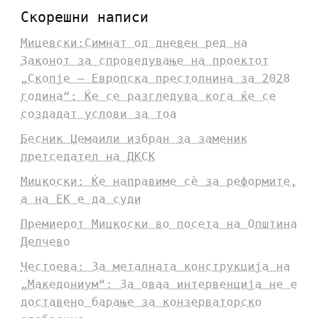
Скорешни написи
Мицевски:Симнат од дневен ред на
Законот за спроведување на проектот
„Скопје – Европска престолнина за 2028
година“: Ќе се разгледува кога ќе се
создадат услови за тоа
Бесник Џемаили избран за заменик
претседател на ДКСК
Мицкоски: Ќе направиме сè за реформите,
а на ЕК е да суди
Премиерот Мицкоски во посета на Општина
Делчево
Честоева: За металната конструкција на
„Македониум“: За оваа интервенција не е
доставено барање за конзерваторско