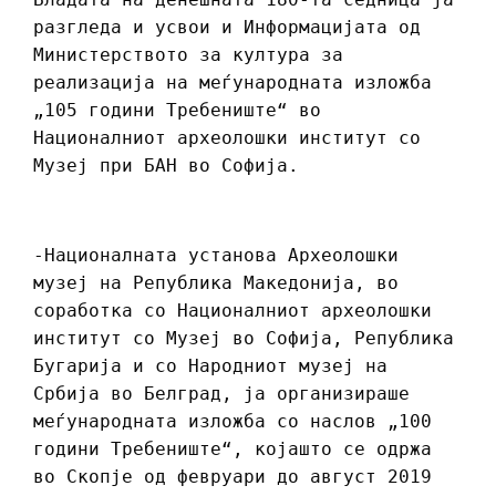
разгледа и усвои и Информацијата од
Министерството за култура за
реализација на меѓународната изложба
„105 години Требениште“ во
Националниот археолошки институт со
Музеј при БАН во Софија.
-Националната установа Археолошки
музеј на Република Македонија, во
соработка со Националниот археолошки
институт со Музеј во Софија, Република
Бугарија и со Народниот музеј на
Србија во Белград, ја организираше
меѓународната изложба со наслов „100
години Требениште“, којашто се одржа
во Скопје од февруари до август 2019