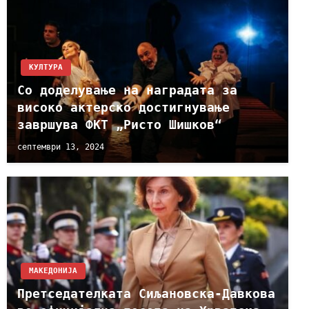
КУЛТУРА
Со доделување на наградата за
високо актерско достигнување
завршува ФКТ „Ристо Шишков“
септември 13, 2024
МАКЕДОНИЈА
Претседателката Сиљановска-Давкова