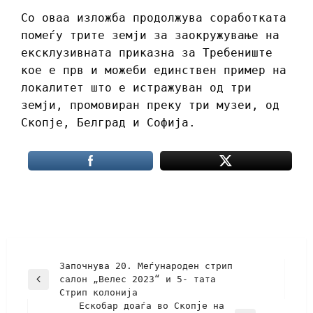
Со оваа изложба продолжува соработката
помеѓу трите земји за заокружување на
ексклузивната приказна за Требениште
кое е прв и можеби единствен пример на
локалитет што е истражуван од три
земји, промовиран преку три музеи, од
Скопје, Белград и Софија.
Започнува 20. Меѓународен стрип
салон „Велес 2023“ и 5- тата
Стрип колонија
Eскобар доаѓа во Скопје на