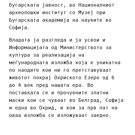
бугарската јавност, во Националниот
археолошки институт со Музеј при
Бугарската академија на науките во
Софија.
Владата ја разгледа и ја усвои и
Информацијата од Министерството за
култура за реализација на
меѓународната изложба која е уникатна
по наодите кои ни го претставуваат
животот покрај Охриското Езеро од 6
до 4 век пред нашата ера. Во
поставката се и прочуените златни
маски кои се чуваат во Белград, Софија
и една во Охрид, и кои за прв пат на
оваа изложба се изложуваат заедно.