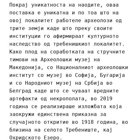
Покрај уникатноста на наодите, оваа
поставка е уникатна и по тоа што на
овој локалитет работеле археолози од
трите земји каде што преку своите
институции го афирмираат културното
наследство од требенишкиот локалитет.
Како плод на соработката на стручните
тимови на Археолошки музеј на
Македонија, со Националниот археолошки
институт со музеј во Софија, Бугарија
и со Народниот музеј на Србија во
Белград каде што се чуваат вредните
артефакти од некрополата, во 2019
година се реализираше изложбата која
заокружи единствена приказна за
случајното откритие во 1918 година, во
близина на селото Требениште, кај
Охридското Езеро.