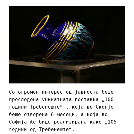
Со огромен интерес од јавноста беше
проследена уникатната поставка „100
години Требенеште“ , која во Скопје
беше отворена 6 месеци, а која во
Софија ќе биде реализирана како „105
години од Требенеште“.