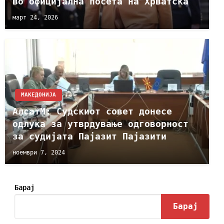
во официјална посета на Хрватска
март 24, 2026
МАКЕДОНИЈА
АлсатМ: Судскиот совет донесе
одлука за утврдување одговорност
за судијата Пајазит Пајазити
ноември 7, 2024
Барај
Барај