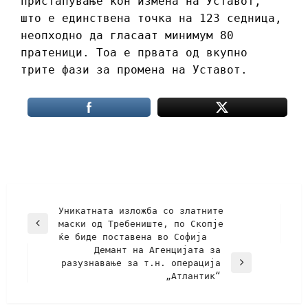
пристапување кон измена на Уставот,
што е единствена точка на 123 седница,
неопходно да гласаат минимум 80
пратеници. Тоа е првата од вкупно
трите фази за промена на Уставот.
Уникатната изложба со златните
маски од Требениште, по Скопје
ќе биде поставена во Софија
Демант на Агенцијата за
разузнавање за т.н. операција
„Атлантик“