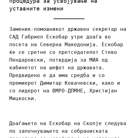
процедура за усвојување на
уставните измени
Заменик-помошникот државен секретар на
САД Габриел Ескобар утре доаѓа во
посета на Северна Македонија. Ескобар
ќе се сретне со претседателот Стево
Пендаровски, потврдија за МИА од
кабинетот на шефот на државата.
Предвидено е да има средба и со
премиерот Димитар Ковачевски, како и
со лидерот на ВМРО-ДПМНЕ, Христијан
Мицкоски.
Доаѓањето на Ескобар на Скопје следува
по започнувањето на собраниската