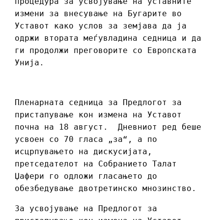
процедура за усвојување на уставните
измени за внесување на Бугарите во
Уставот како услов за земјава да ја
одржи втората меѓувладина седница и да
ги продолжи преговорите со Европската
Унија.
Пленарната седница за Предлогот за
пристапување кон измена на Уставот
почна на 18 август. Дневниот ред беше
усвоен со 70 гласа „за“, а по
исцрпувањето на дискусијата,
претседателот на Собранието Талат
Џафери го одложи гласањето до
обезбедување двотретинско мнозинство.
За усвојување на Предлогот за