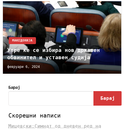
МАКЕДОНИЈА
Утре ќе се избира нов државен
обвинител и уставен судија
февруари 6, 2024
Барај
Барај
Скорешни написи
Мицевски:Симнат од дневен ред на