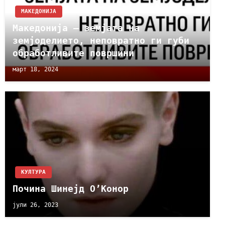
МАКЕДОНИЈА
Македонија – земјата на
земјоделието, неповратно ги губи
обработливите површини
март 18, 2024
КУЛТУРА
Почина Шинејд О’Конор
јули 26, 2023