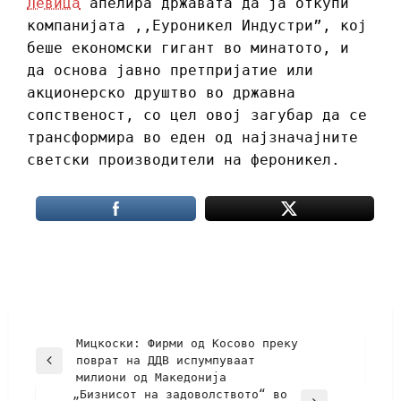
Левица
апелира државата да ја откупи
компанијата ,,Еуроникел Индустри”, кој
беше економски гигант во минатото, и
да основа јавно претпријатие или
акционерско друштво во државна
сопственост, со цел овој загубар да се
трансформира во еден од најзначајните
светски производители на фероникел.
Мицкоски: Фирми од Косово преку
поврат на ДДВ испумпуваат
милиони од Македонија
„Бизнисот на задоволството“ во