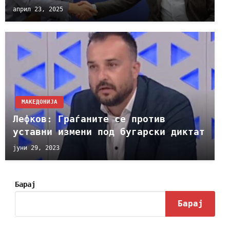
април 23, 2025
МАКЕДОНИЈА
Лефков: Граѓаните се против
уставни измени под бугарски диктат
јуни 29, 2023
Барај
Барај