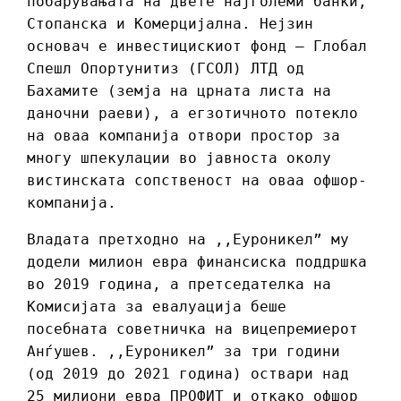
побарувањата на двете најголеми банки,
Стопанска и Комерцијална. Нејзин
основач е инвестицискиот фонд – Глобал
Спешл Опортунитиз (ГСОЛ) ЛТД од
Бахамите (земја на црната листа на
даночни раеви), а егзотичното потекло
на оваа компанија отвори простор за
многу шпекулации во јавноста околу
вистинската сопственост на оваа офшор-
компанија.
Владата претходно на ,,Еуроникел” му
додели милион евра финансиска поддршка
во 2019 година, а претседателка на
Комисијата за евалуација беше
посебната советничка на вицепремиерот
Анѓушев. ,,Еуроникел” за три години
(од 2019 до 2021 година) оствари над
25 милиони евра ПРОФИТ и откако офшор