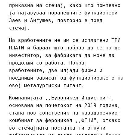
приказна на стечај, како што помпезно
ја најавуваа поранешните функционери
Заев и Анѓушев, повторно е пред
стечај.
На вработените не им се исплатени ТРИ
ПЛАТИ и бараат што побрзо да се најде
инвеститор, за фабриката да може да
продолжи со работа. Покрај
вработените, две илјади фирми и
поедници зависат од функционирањето на
овој металургиски гигант.
Компанијата ,,Еуроникел Индустри’’,
основана на почетокот на 2019 година,
стана нов сопственик на кавадаречкиот
комбинат за фероникел ,,ФЕНИ”, откако
во стечајната постапка ги откупи