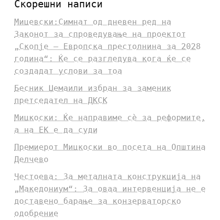
Скорешни написи
Мицевски:Симнат од дневен ред на
Законот за спроведување на проектот
„Скопје – Европска престолнина за 2028
година“: Ќе се разгледува кога ќе се
создадат услови за тоа
Бесник Џемаили избран за заменик
претседател на ДКСК
Мицкоски: Ќе направиме сè за реформите,
а на ЕК е да суди
Премиерот Мицкоски во посета на Општина
Делчево
Честоева: За металната конструкција на
„Македониум“: За оваа интервенција не е
доставено барање за конзерваторско
одобрение