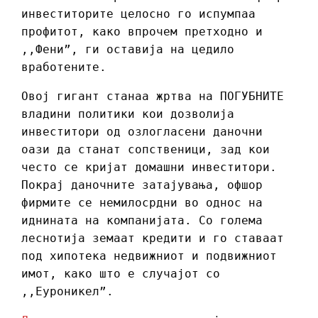
инвеститорите целосно го испумпаа
профитот, како впрочем претходно и
,,Фени”, ги оставија на цедило
вработените.
Овој гигант станаа жртва на ПОГУБНИТЕ
владини политики кои дозволија
инвеститори од озлогласени даночни
оази да станат сопственици, зад кои
често се кријат домашни инвеститори.
Покрај даночните затајувања, офшор
фирмите се немилосрдни во однос на
иднината на компанијата. Со голема
леснотија земаат кредити и го ставаат
под хипотека недвижниот и подвижниот
имот, како што е случајот со
,,Еуроникел”.