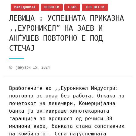
МАКЕДОНИЈА
НОВОСТИ
СТАВ
ТОП ВЕСТИ
ЛЕВИЦА : УСПЕШНАТА ПРИКАЗНА
,,ЕУРОНИКЕЛ” НА ЗАЕВ И
АНЃУШЕВ ПОВТОРНО Е ПОД
СТЕЧАЈ
јануари 15, 2024
Вработените во ,,Еуроникел Индустри:
повторно останаа без работа. Откако на
почетокот на декември, Комерцијална
банка ја активираше хипотекарната
гаранција во вредност од речиси 38
милиони евра, банката стана сопственик
на комбинатот. Сега најуспешната