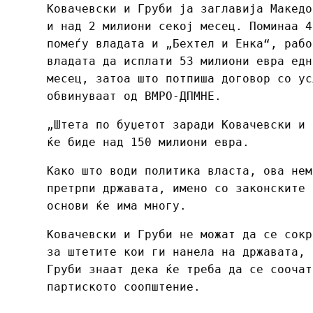
Ковачевски и Груби ја заглавија Македо
и над 2 милиони секој месец. Поминаа 4
помеѓу владата и „Бехтел и Енка“, рабо
владата да исплати 53 милиони евра едн
месец, затоа што потпиша договор со ус
обвинуваат од ВМРО-ДПМНЕ.
„Штета по буџетот заради Ковачевски и 
ќе биде над 150 милиони евра.
Како што води политика власта, ова нем
претрпи државата, имено со законските 
основи ќе има многу.
Ковачевски и Груби не можат да се сокр
за штетите кои ги нанела на државата, 
Груби знаат дека ќе треба да се соочат
партиското соопштение.