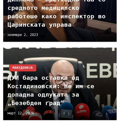
средното медицинско
работеше како инспектор во
Царинската управа
ноември 2, 2023
МАКЕДОНИЈА
ДУИ бара оставка од
Костадиновски: Не им се
допадна одлуката за
„Безебден град“
март 12, 2026