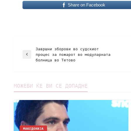
Share on Facebook
Завршни зборови во судскиот
процес за пожарот во модуларната
болница во Тетово
МОЖЕБИ ЌЕ ВИ СЕ ДОПАДНЕ
МАКЕДОНИЈА