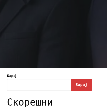
Барај
Барај
Скорешни