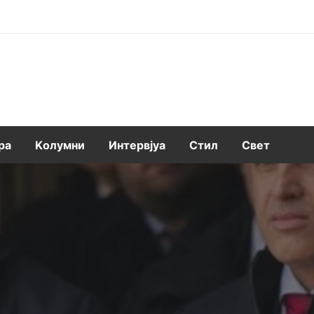
ра
Kолумни
Интервјуа
Стил
Свет