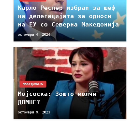
Kарло Реслер избран за шеф
на делегацијата за односи
на ЕУ со Северна Македонија
октомври 4, 2024
МАКЕДОНИЈА
Мојсоска: Зошто молчи
ДПМНЕ?
октомври 9, 2023