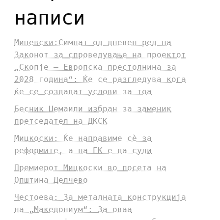
написи
Мицевски:Симнат од дневен ред на
Законот за спроведување на проектот
„Скопје – Европска престолнина за
2028 година“: Ќе се разгледува кога
ќе се создадат услови за тоа
Бесник Џемаили избран за заменик
претседател на ДКСК
Мицкоски: Ќе направиме сè за
реформите, а на ЕК е да суди
Премиерот Мицкоски во посета на
Општина Делчево
Честоева: За металната конструкција
на „Македониум“: За оваа