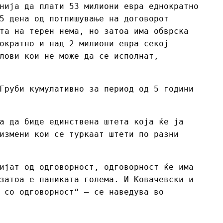
нија да плати 53 милиони евра еднократно
5 дена од потпишување на договорот
та на терен нема, но затоа има обврска
ократно и над 2 милиони евра секој
лови кои не може да се исполнат,
Груби кумулативно за период од 5 години
а да биде единствена штета која ќе ја
измени кои се туркаат штети по разни
ијат од одговорност, одговорност ќе има
затоа е паниката голема. И Ковачевски и
 со одговорност“ – се наведува во