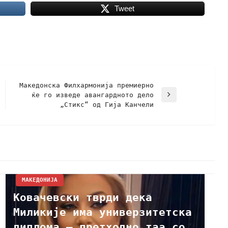
Tweet
Македонска Филхармонија премиерно
ќе го изведе авангардното дело
„Стикс“ од Гија Канчели
МАКЕДОНИЈА
Ковачевски тврди дека
Миликије има универзитетска
диплома – претходно таа со