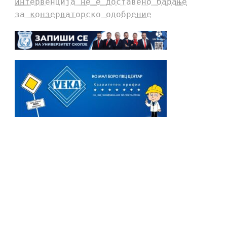
интервенција не е доставено барање
за конзерваторско одобрение