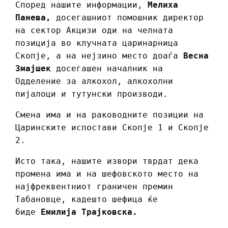
Според нашите информации,
Мелиха
Панева,
досегашниот помошник директор
на сектор Акцизи оди на челната
позиција во клучната царинарница
Скопје, а на нејзино место доаѓа
Весна
Змајшек
досегашен началник на
Одделение за алкохол, алкохолни
пијалоци и тутунски производи.
Смена има и на раководните позиции на
Царинските испостави Скопје 1 и Скопје
2.
Исто така, нашите извори тврдат дека
промена има и на шефовското место на
најфреквентниот граничен премин
Табановце, кадешто шефица ќе
биде
Емилија Трајковска.