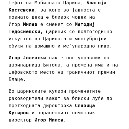
Шефот на Мобилната Царина,
Благоја
Крстевски
, за кого во јавноста е
познато дека е близок човек на
Игор
Милев
е сменет со
Методиј
Тедосиевски,
цариник со долгогодишно
искуство во Царината и многубројни
обуки на домашно и меѓународно ниво.
Игор Јолевски
пак е нов управник на
царинарница Битола, а промена има и на
шефовското место на граничниот премин
Блаце.
Во царинските кулари променетите
раководители важат за блиски луѓе до
претходната директорка
Славица
Кутиров
и поранешниот помошник
директор
Игор Милев
.