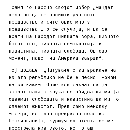
Трамп го нарече својот избор „мандат
целосно да се поништи ужасното
предавство и сите овие многу
предавства што се случија, и да се
врати на народот нивната вера, нивното
богатство, нивната демократија и
навистина, нивната слобода. Од овој
момент, падот на Америка заврши“.
Тој додаде: „Патувањето за враќање на
нашата република не беше лесно, можам
да ви кажам. Оние кои сакаат да ја
запрат нашата кауза се обидоа да ми ја
одземат слободата и навистина да ми го
одземат животот. Пред само неколку
месеци, во едно прекрасно поле во
Пенсилванија, куршум од атентатор ме
прострела низ увото, но тогаш