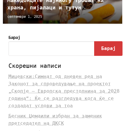
Македонците најмногу трошат на
храна, пијалаци и тутун
септември 1, 2025
Барај
Барај
Скорешни написи
Мицевски:Симнат од дневен ред на
Законот за спроведување на проектот
„Скопје – Европска престолнина за 2028
година“: Ќе се разгледува кога ќе се
создадат услови за тоа
Бесник Џемаили избран за заменик
претседател на ДКСК