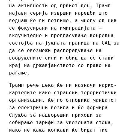
на активности од првиот ден, Трамп
најави серија извршни наредби што
веднаш ќе ги потпише, а многу од нив
се фокусирани на имиграцијата –
вклучително и прогласување вонредна
состојба на јужната граница на САД за
да се овозможи распоредување на
вооружените сили и обид да се стави
крај на државјанството со право на
раѓање.
Трамп рече дека ќе ги назначи нарко-
картелите како странски терористички
организации, ќе го отповика мандатот
за електрични возила и ќе формира
Служба за надворешни приходи за
собирање тарифи за увезената стока,
иако не кажа колкави ќе бидат тие