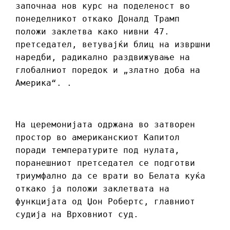
започнаа нов курс на поделеност во
понеделникот откако Доналд Трамп
положи заклетва како нивни 47.
претседател, ветувајќи блиц на извршни
наредби, радикално раздвижување на
глобалниот поредок и „златно доба на
Америка“. .
На церемонијата одржана во затворен
простор во американскиот Капитол
поради температурите под нулата,
поранешниот претседател се подготви
триумфално да се врати во Белата куќа
откако ја положи заклетвата на
функцијата од Џон Робертс, главниот
судија на Врховниот суд.