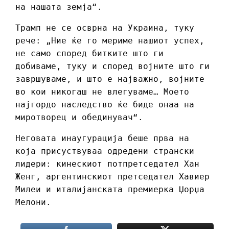
на нашата земја“.
Трамп не се осврна на Украина, туку
рече: „Ние ќе го мериме нашиот успех,
не само според битките што ги
добиваме, туку и според војните што ги
завршуваме, и што е најважно, војните
во кои никогаш не влегуваме… Моето
најгордо наследство ќе биде онаа на
миротворец и обединувач“.
Неговата инаугурација беше прва на
која присуствуваа одредени странски
лидери: кинескиот потпретседател Хан
Женг, аргентинскиот претседател Хавиер
Милеи и италијанската премиерка Џорџа
Мелони.