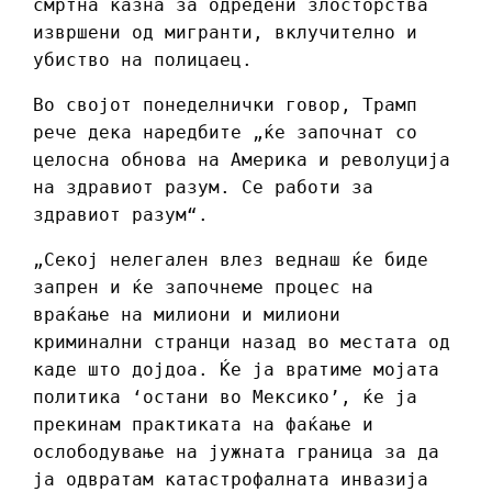
смртна казна за одредени злосторства
извршени од мигранти, вклучително и
убиство на полицаец.
Во својот понеделнички говор, Трамп
рече дека наредбите „ќе започнат со
целосна обнова на Америка и револуција
на здравиот разум. Се работи за
здравиот разум“.
„Секој нелегален влез веднаш ќе биде
запрен и ќе започнеме процес на
враќање на милиони и милиони
криминални странци назад во местата од
каде што дојдоа. Ќе ја вратиме мојата
политика ‘остани во Мексико’, ќе ја
прекинам практиката на фаќање и
ослободување на јужната граница за да
ја одвратам катастрофалната инвазија