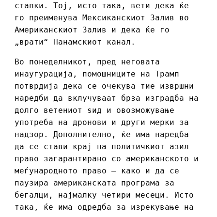
стапки. Тој, исто така, вети дека ќе
го преименува Мексиканскиот Залив во
Американскиот Залив и дека ќе го
„врати“ Панамскиот канал.
Во понеделникот, пред неговата
инаугурација, помошниците на Трамп
потврдија дека се очекува тие извршни
наредби да вклучуваат брза изградба на
долго ветениот ѕид и овозможување
употреба на дронови и други мерки за
надзор. Дополнително, ќе има наредба
да се стави крај на политичкиот азил –
право загарантирано со американското и
меѓународното право – како и да се
паузира американската програма за
бегалци, најмалку четири месеци. Исто
така, ќе има одредба за изрекување на