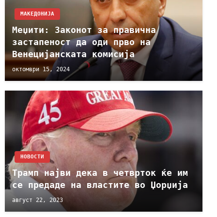
МАКЕДОНИЈА
Меџити: Законот за правична
застапеност да оди прво на
Венецијанската комисија
октомври 15, 2024
НОВОСТИ
Трамп најви дека в четврток ќе им
се предаде на властите во Џорџија
август 22, 2023