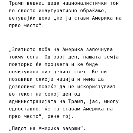
Трамп веднаш даде националистички тон
во своето инаугуративно обраќање,
ветувајќи дека „ќе ја стави Америка на
прво место“.
„Златното доба на Америка започнува
токму сега. Од овој ден, нашата земја
повторно ќе процвета и ќе биде
почитувана низ целиот свет. Ќе ни
позавиди секоја нација и нема да
дозволиме повеќе да не искористуваат
во текот на секој ден од
администрацијата на Трамп, јас, многу
едноставно, ќе ја ставам Америка на
прво место“, рече тој.
„Падот на Америка заврши“.