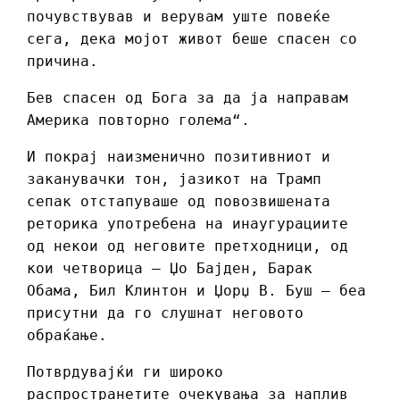
почувствував и верувам уште повеќе
сега, дека мојот живот беше спасен со
причина.
Бев спасен од Бога за да ја направам
Америка повторно голема“.
И покрај наизменично позитивниот и
заканувачки тон, јазикот на Трамп
сепак отстапуваше од повозвишената
реторика употребена на инаугурациите
од некои од неговите претходници, од
кои четворица – Џо Бајден, Барак
Обама, Бил Клинтон и Џорџ В. Буш – беа
присутни да го слушнат неговото
обраќање.
Потврдувајќи ги широко
распространетите очекувања за наплив