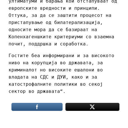
ултиматуми и барања кои отстапуваат од
европските вредности и принципи.
Оттука, за да се заштити процесот на
пристапување од билатерализација,
односите мора да се базираат на
Копенхагеншките критериуми со взаемна
почит, поддршка и соработка.
Гостите беа информирани и за високото
ниво на корупција во државата, за
криминалот но високите ешалони во
владата на СДС и ДУИ, како и за
катострофалните политики во секој
сектор во државата“.