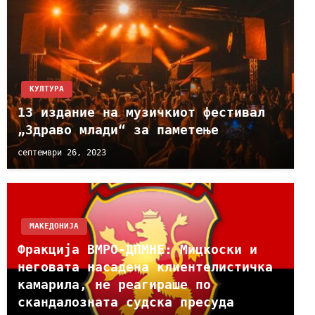
КУЛТУРА
13 издание на музичкиот фестивал
„Здраво млади“ за паметење
септември 26, 2023
МАКЕДОНИЈА
Фракција ВМРО-ДПМНЕ: Мицкоски и
неговата насадена клиентелистичка
камарила, не реагираше по
скандалозната судска пресуда