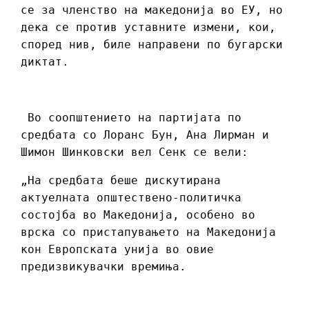
се за членство на македонија во ЕУ, но
дека се против уставните измени, кои,
според нив, биле направени по бугарски
диктат.
Во соопштението на партијата по
средбата со Лоранс Бун, Ана Лирман и
Шимон Шинковски вел Сенк се вели:
„На средбата беше дискутирана
актуелната општествено-политичка
состојба во Македонија, особено во
врска со пристапувањето на Македонија
кон Европската унија во овие
предизвикувачки времиња.