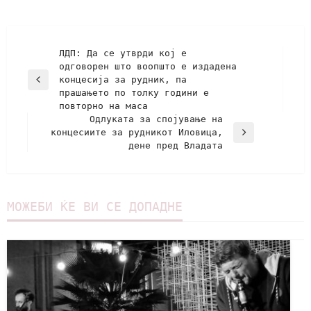
ЛДП: Да се утврди кој е
одговорен што воопшто е издадена
концесија за рудник, па
прашањето по толку години е
повторно на маса
Одлуката за спојување на
концесиите за рудникот Иловица,
дене пред Владата
МОЖЕБИ ЌЕ ВИ СЕ ДОПАДНЕ