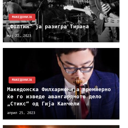
МАКЕДОНИЈА
„Фолтин“ ја разигра Тирана
мај 22, 2023
МАКЕДОНИЈА
Македонска Филхармонија премиерно
ќе го изведе авангардното дело
„Стикс“ од Гија Канчели
април 25, 2023