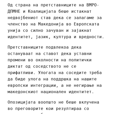
Од страна на претставниците на ВМРО-
ДПМНЕ и Коалицијата беше истакнат
недвојбениот став дека се залагаме за
членство на Македонија во Европската
унија со силно зачуван и зајакнат
идентитет, јазик, култура и вредности.
Претставниците подвлекоа дека
остануваат на ставот дека уставни
промени во околности на политички
диктат од соседството не се
прифатливи. Улогата на соседите треба
да биде улога на поддршка на нашите
европски интеграции, а не негирање на
македонскиот национален идентитет.
Опозицијата воопшто не беше вклучена
во преговорите кои резултираа со