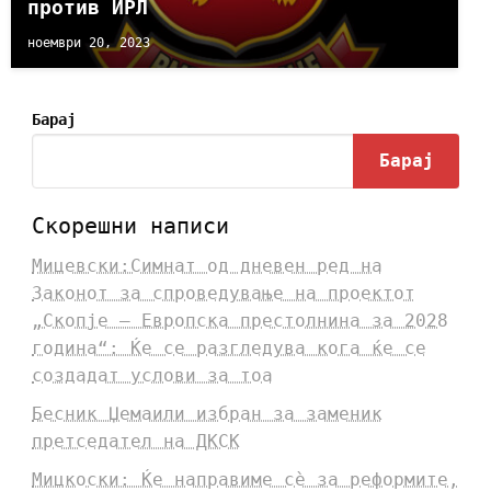
против ИРЛ
ноември 20, 2023
Барај
Барај
Скорешни написи
Мицевски:Симнат од дневен ред на
Законот за спроведување на проектот
„Скопје – Европска престолнина за 2028
година“: Ќе се разгледува кога ќе се
создадат услови за тоа
Бесник Џемаили избран за заменик
претседател на ДКСК
Мицкоски: Ќе направиме сè за реформите,