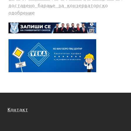
доставено барање за конзерваторско
одобрение
Контакт