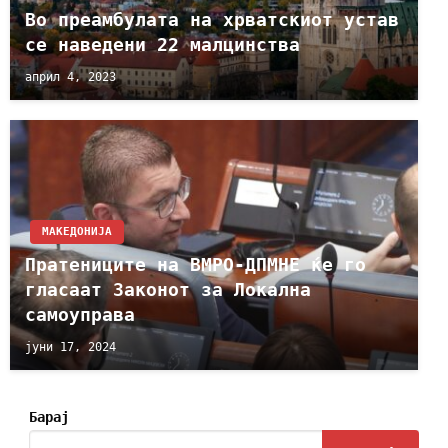
Во преамбулата на хрватскиот устав
се наведени 22 малцинства
април 4, 2023
МАКЕДОНИЈА
Пратениците на ВМРО-ДПМНЕ ќе го
гласаат Законот за Локална
самоуправа
јуни 17, 2024
Барај