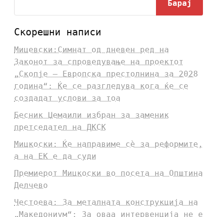
Барај
Скорешни написи
Мицевски:Симнат од дневен ред на
Законот за спроведување на проектот
„Скопје – Европска престолнина за 2028
година“: Ќе се разгледува кога ќе се
создадат услови за тоа
Бесник Џемаили избран за заменик
претседател на ДКСК
Мицкоски: Ќе направиме сè за реформите,
а на ЕК е да суди
Премиерот Мицкоски во посета на Општина
Делчево
Честоева: За металната конструкција на
„Македониум“: За оваа интервенција не е