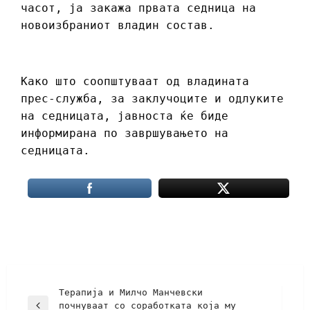
часот, ја закажа првата седница на
новоизбраниот владин состав.
Како што соопштуваат од владината
прес-служба, за заклучоците и одлуките
на седницата, јавноста ќе биде
информирана по завршувањето на
седницата.
Терапија и Милчо Манчевски
почнуваат со соработката која му