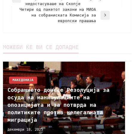
недостасуваше на Скопје
Четири од пакетот закони на МИОА
на собраниската Комисија за
европски прашања
МОЖЕБИ ЌЕ ВИ СЕ ДОПАДНЕ
МАКЕДОНИЈА
Собранието донесе Резолуција за
осуда на манипулациите на
опозицијата и за потврда на
политиките против нелегалната
миграција
декември 18, 2025