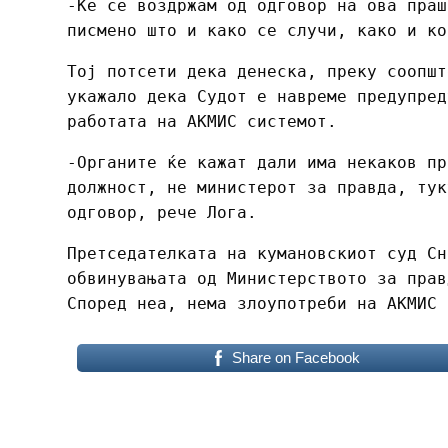
-Ќе се воздржам од одговор на ова праш
писмено што и како се случи, како и ко
Тој потсети дека денеска, преку соопшт
укажало дека Судот е навреме предупред
работата на АКМИС системот.
-Органите ќе кажат дали има некаков пр
должност, не министерот за правда, тук
одговор, рече Лога.
Претседателката на кумановскиот суд Сн
обвинувањата од Министерството за прав
Според неа, нема злоупотреби на АКМИС
Share on Facebook