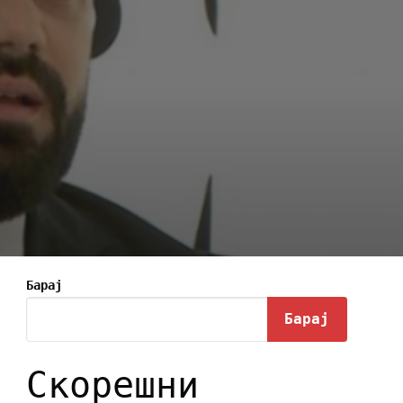
Барај
Барај
Скорешни