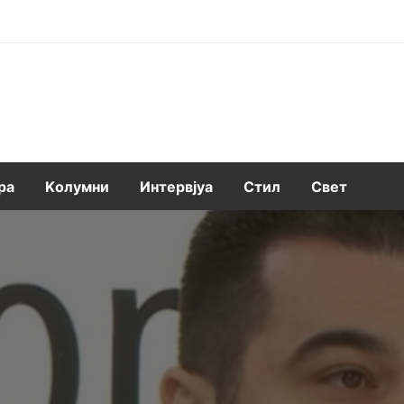
ра
Kолумни
Интервјуа
Стил
Свет