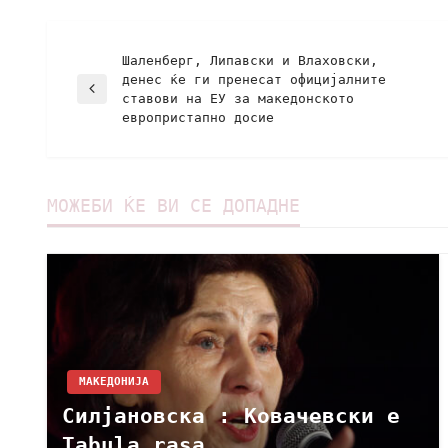
Шаленберг, Липавски и Влаховски,
денес ќе ги пренесат официјалните
ставови на ЕУ за македонското
европристапно досие
МОЖЕБИ ЌЕ ВИ СЕ ДОПАДНЕ
МАКЕДОНИЈА
Силјановска : Ковачевски е
Tabula rasa