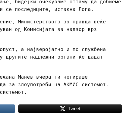
ање, бидејќи очекуваме оттаму да добиеме
и се последиците, истакна Лога.
ение, Министерството за правда веќе
уван од Комисијата за надзор врз
опуст, а најверојатно и по службена
у другите надлежни органи ќе дадат
ежана Манев вчера ги негираше
да за злоупотреби на АКМИС системот.
 системот.
Tweet