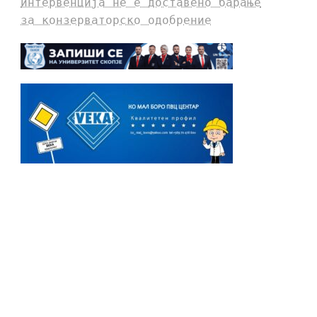
интервенција не е доставено барање
за конзерваторско одобрение