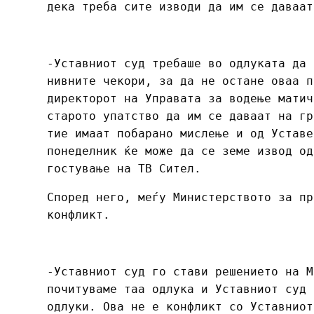
дека треба сите изводи да им се даваат
-Уставниот суд требаше во одлуката да 
нивните чекори, за да не остане оваа п
директорот на Управата за водење матич
старото упатство да им се даваат на гр
тие имаат побарано мислење и од Уставе
понеделник ќе може да се земе извод од
гостување на ТВ Сител.
Според него, меѓу Министерството за пр
конфликт.
-Уставниот суд го стави решението на М
почитуваме таа одлука и Уставниот суд 
одлуки. Ова не е конфликт со Уставниот