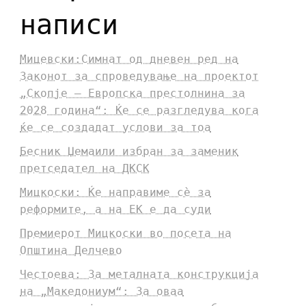
написи
Мицевски:Симнат од дневен ред на
Законот за спроведување на проектот
„Скопје – Европска престолнина за
2028 година“: Ќе се разгледува кога
ќе се создадат услови за тоа
Бесник Џемаили избран за заменик
претседател на ДКСК
Мицкоски: Ќе направиме сè за
реформите, а на ЕК е да суди
Премиерот Мицкоски во посета на
Општина Делчево
Честоева: За металната конструкција
на „Македониум“: За оваа