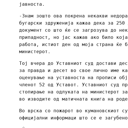
јавноста.
-Знам зошто ова покрена некакви недора
бугарски здруженија кажаа дека за 250 
документ со што ќе се загрозува до нек
припадност, но јас кажав ако било која
работа, истиот ден од моја страна ќе б
министерот.
Тој вчера до Уставниот суд достави дес
за правда и десет во свое лично име ка
оценување на уставноста на прописи обј
членот 52 од Уставот. Уставниот суд пр
стопирање на одлуката на министерот за
во изводите од матичната книга на ро
Во врска со пожарот во кумановскиот су
официјални информаци што се е загубено