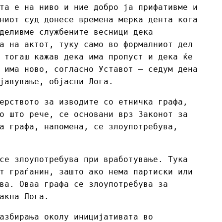
та е на ниво и ние добро ја прифативме и
ниот суд донесе времена мерка дента кога
деливме службените весници дека
а на актот, туку само во формалниот дел
 тогаш кажав дека има пропуст и дека ќе
 има ново, согласно Уставот – седум дена
јавување, објасни Лога.
ерството за изводите со етничка графа,
о што рече, се основани врз Законот за
а графа, напомена, се злоупотребува,
се злоупотребува при вработување. Тука
т граѓанин, зашто ако нема партиски или
ва. Оваа графа се злоупотребува за
акна Лога.
азбирања околу иницијативата во