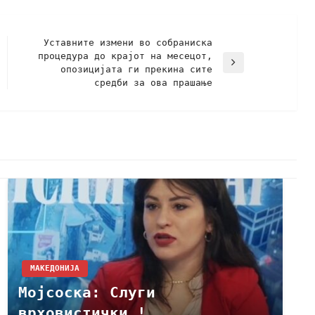
Уставните измени во собраниска
процедура до крајот на месецот,
опозицијата ги прекина сите
средби за ова прашање
МАКЕДОНИЈА
Мојсоска: Слуги
врховистички !