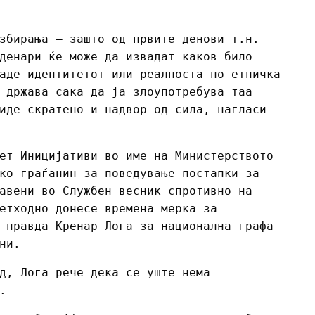
збирања – зашто од првите денови т.н.
денари ќе може да извадат каков било
аде идентитетот или реалноста по етничка
 држава сака да ја злоупотребува таа
иде скратено и надвор од сила, нагласи
ет Иницијативи во име на Министерството
ко граѓанин за поведување постапки за
авени во Службен весник спротивно на
етходно донесе времена мерка за
 правда Кренар Лога за национална графа
дени.
д, Лога рече дека се уште нема
.