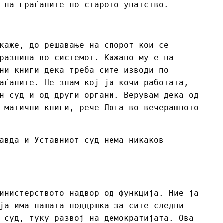
 на граѓаните по старото упатство.
каже, до решавање на спорот кои се
разнина во системот. Кажано му е на
ни книги дека треба сите изводи по
аѓаните. Не знам кој ја кочи работата,
н суд и од други органи. Верувам дека од
 матични книги, рече Лога во вечерашното
авда и Уставниот суд нема никаков
инистерството надвор од функција. Ние ја
ја има нашата поддршка за сите следни
 суд, туку развој на демократијата. Ова