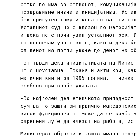
ретко го има во регионот, комуникација
поздравивме нивната иницијатива. Устав
бев присутен таму и кога со вас ги спо
Уставниот суд не е влезен во материјат
и дека не е почитуван уставниот рок. И
го повлечам упатството, како и дека ќе
од денот на потпишување до денот на об
Тој тврди дека иницијативата на Минист
не е неуставна. Покажа и акти кои, как
матични книги од 1995 година. Етничкат
особено при вработувањата.
-Во најголем дел етничката припадност 
сум да го заштитам првично македонскио
висок функционер не може да се вработу
одредени луѓе да влезат на работа, ист
Министерот објасни и зошто имало недор