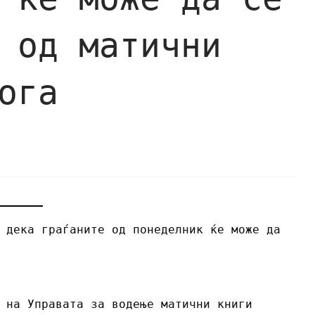
 од матични
ога
 дека граѓаните од понеделник ќе може да
 на Управата за водење матични книги