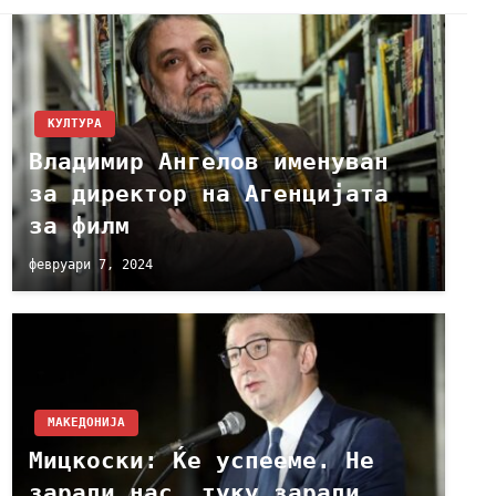
КУЛТУРА
Владимир Ангелов именуван
за директор на Агенцијата
за филм
февруари 7, 2024
МАКЕДОНИЈА
Мицкоски: Ќе успееме. Не
заради нас, туку заради