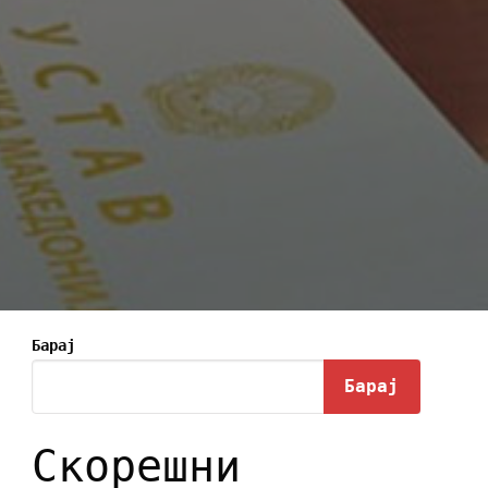
Барај
Барај
Скорешни