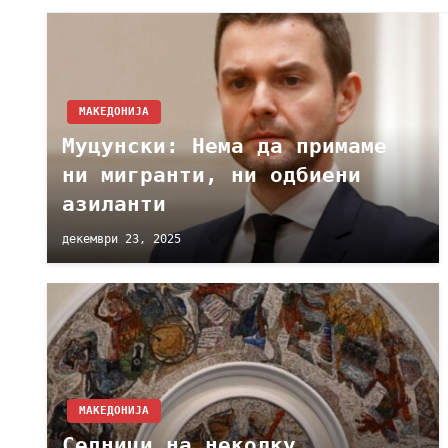
МАКЕДОНИЈА
Муцунски: Нема да примаме
ни мигранти, ни одбиени
азиланти
декември 23, 2025
МАКЕДОНИЈА
Седници на неколку