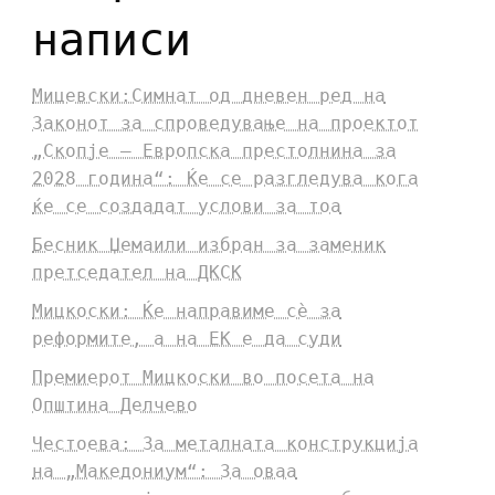
написи
Мицевски:Симнат од дневен ред на
Законот за спроведување на проектот
„Скопје – Европска престолнина за
2028 година“: Ќе се разгледува кога
ќе се создадат услови за тоа
Бесник Џемаили избран за заменик
претседател на ДКСК
Мицкоски: Ќе направиме сè за
реформите, а на ЕК е да суди
Премиерот Мицкоски во посета на
Општина Делчево
Честоева: За металната конструкција
на „Македониум“: За оваа