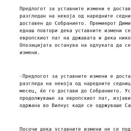
Предлогот за уставните измени е достав
разгледан на некоја од наредните седни
доставен до Собранието. Премиерот Дими
еднаш повтори дека уставните измени се
европскиот пат на државата и дека нико
Опозицијата останува на одлуката да се
измени.
-Предлогот за уставните измени е доста
разгледа на некоја од наредните седниц
месец, ќе го достави до Собранието. Ус
продолжување за европскиот пат, изјави
одржана во Вилнус каде се одржуваше Са
Посочи дека уставните измени не се под