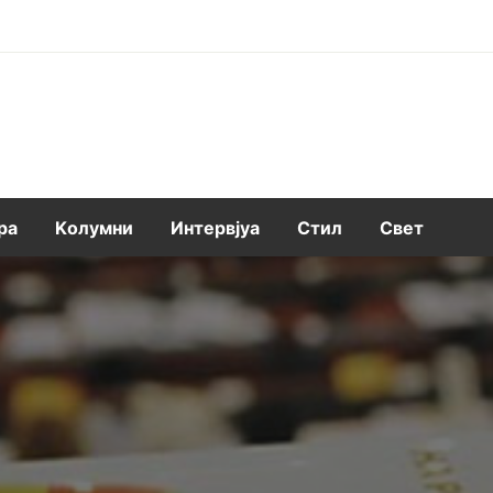
ра
Kолумни
Интервјуа
Стил
Свет