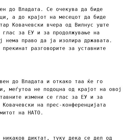
ен до Владата. Се очекува да биде
ци, а до крајот на месецот да биде
тар Ковачевски вчера од Вилнус уште
 глас за ЕУ и за продолжување на
ј нема право да ја изолира државата.
 прекинат разговорите за уставните
вен до Владата и откако таа ќе го
и, меѓутоа не подоцна од крајот на овој
тавните измени се глас за ЕУ и за
 Ковачевски на прес-конференцијата
митот на НАТО.
 никаков диктат, туку дека се дел од