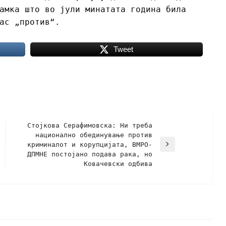
амка што во јули минатата година била
лас „против“.
Tweet
Стојкова Серафимовска: Ни треба
национално обединување против
криминалот и корупцијата, ВМРО-
ДПМНЕ постојано подава рака, но
Ковачевски одбива