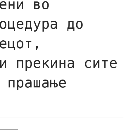
ени во
оцедура до
ецот,
и прекина сите
 прашање