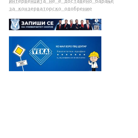
интервенција не е доставено барање
за конзерваторско одобрение