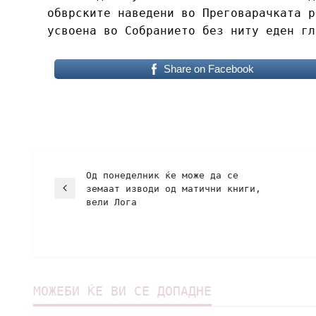
обврските наведени во Преговарачката р
усвоена во Собранието без ниту еден г
Share on Facebook
Од понеделник ќе може да се
земаат изводи од матични книги,
вели Лога
МОЖЕБИ ЌЕ ВИ СЕ ДОПАДНЕ