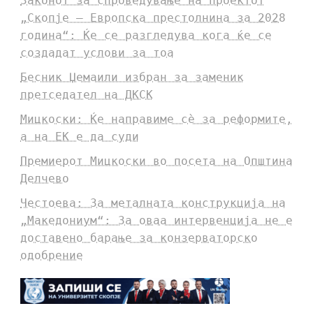
Законот за спроведување на проектот
„Скопје – Европска престолнина за 2028
година“: Ќе се разгледува кога ќе се
создадат услови за тоа
Бесник Џемаили избран за заменик
претседател на ДКСК
Мицкоски: Ќе направиме сè за реформите,
а на ЕК е да суди
Премиерот Мицкоски во посета на Општина
Делчево
Честоева: За металната конструкција на
„Македониум“: За оваа интервенција не е
доставено барање за конзерваторско
одобрение