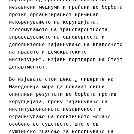
независни медиуми и граѓани во борбата
против организираниот криминал,
искоренувањето на корупцијата,
зголемувањето на транспарентноста,
спроведувањето на одговорноста и
дополнително зајакнување на владеењето
на правото и демократските
институции“, изјави портпарол на Стејт
департментот.
Во изјавата стои дека „ лидерите на
Македонија мора да покажат силни,
опипливи резултати во борбата против
корупцијата, преку зајакнување на
институционалната независност и
ограничување на политичкото мешање,
особено во судството, што е од
суштинско значење за исполнување на