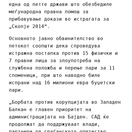
една од петте држави што обезбедиле
меѓународна правна помош за
прибавување докази во истрагата за
„Скопје 2014“.
Основното јавно обвинителство во
петокот соопшти дека спроведува
истражна постапка против 15 физички и
7 правни лица за злоупотреба на
службена положба и перење пари за 11
споменици, при што наводно биле
испрани над 16 милиони евра буџетски
пари.
„Борбата против корупцијата во Западен
Балкан е главен приоритет на
администрацијата на Бајден. САД ќе
продолжат да поддржуваат влади,
партнери од граѓанското општество,