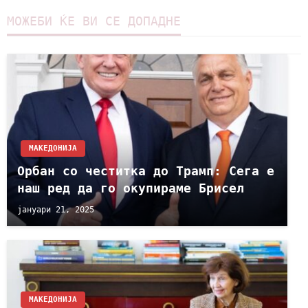
МОЖЕБИ ЌЕ ВИ СЕ ДОПАДНЕ
МАКЕДОНИЈА
Орбан со честитка до Трамп: Сега е
наш ред да го окупираме Брисел
јануари 21, 2025
МАКЕДОНИЈА