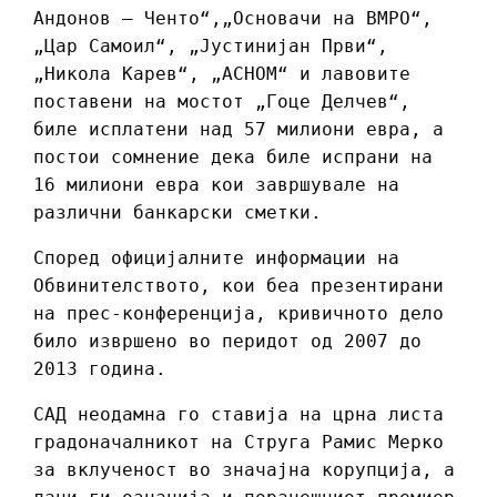
Андонов – Ченто“,„Основачи на ВМРО“,
„Цар Самоил“, „Јустинијан Први“,
„Никола Карев“, „АСНОМ“ и лавовите
поставени на мостот „Гоце Делчев“,
биле исплатени над 57 милиони евра, а
постои сомнение дека биле испрани на
16 милиони евра кои завршувале на
различни банкарски сметки.
Според официјалните информации на
Обвинителството, кои беа презентирани
на прес-конференција, кривичното дело
било извршено во перидот од 2007 до
2013 година.
САД неодамна го ставија на црна листа
градоначалникот на Струга Рамис Мерко
за вклученост во значајна корупција, а