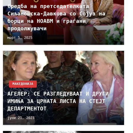
Средба на претседателката
Сиљановска-Давкова со Сојуз на
борци на НОАВМ и граѓани
продолжувачи
март 5, 2025
МАКЕДОНИЈА
АГЕЛЕР: СЕ РАЗГЛЕДУВААТ И ДРУГИ
ИМИЊА ЗА ЦРНАТА ЛИСТА НА СТЕЈТ
ДЕПАРТМЕНТОТ
јуни 21, 2023