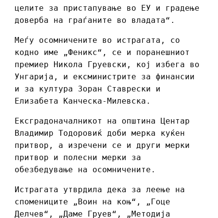
целите за пристапување во ЕУ и градење
доверба на граѓаните во владата“.
Меѓу осомничените во истрагата, со
кодно име „Феникс“, се и поранешниот
премиер Никола Груевски, кој избега во
Унгарија, и ексминистрите за финансии
и за култура Зоран Ставрески и
Елизабета Канческа-Милевска.
Ексградоначалникот на општина Центар
Владимир Тодоровиќ доби мерка куќен
притвор, а изречени се и други мерки
притвор и полесни мерки за
обезбедување на осомничените.
Истрагата утврдила дека за леење на
спомениците „Воин на коњ“, „Гоце
Делчев“, „Даме Груев“, „Методија