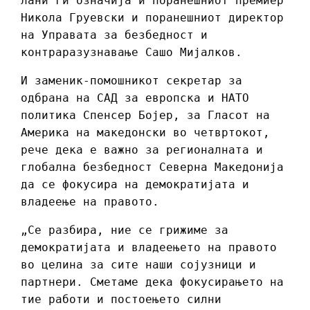
лани ги означија и поранешниот премиер
Никола Груевски и поранешниот директор
на Управата за безбедност и
контраразузнавање Сашо Мијалков.
И заменик-помошникот секретар за
одбрана на САД за европска и НАТО
политика Спенсер Бојер, за Гласот на
Америка на македонски во четвртокот,
рече дека е важно за регионалната и
глобална безбедност Северна Македонија
да се фокусира на демократијата и
владеење на правото.
„Се разбира, ние се грижиме за
демократијата и владеењето на правото
во целина за сите наши сојузници и
партнери. Сметаме дека фокусирањето на
тие работи и постоењето силни