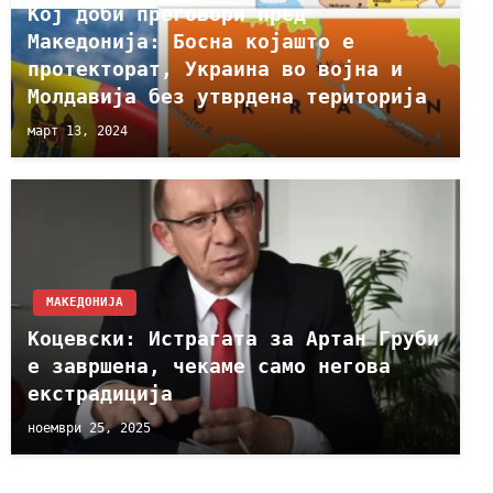
Кој доби преговори пред
Македонија: Босна којашто е
протекторат, Украина во војна и
Молдавија без утврдена територија
март 13, 2024
МАКЕДОНИЈА
Коцевски: Истрагата за Артан Груби
е завршена, чекаме само негова
екстрадиција
ноември 25, 2025