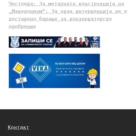
Честоева: За металната конструкција на
„Македониум“: За оваа интервенција не е
доставено барање за конзерваторско
одобрение
Контакт