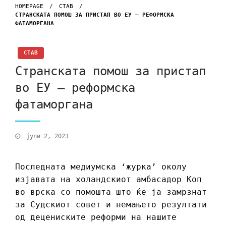
HOMEPAGE
СТАВ
СТРАНСКАТА ПОМОШ ЗА ПРИСТАП ВО ЕУ – РЕФОРМСКА
ФАТАМОРГАНА
СТАВ
Странската помош за пристап
во ЕУ – реформска
фатаморгана
јули 2, 2023
Последната медиумска ‘журка’ околу
изјавата на холандскиот амбасадор Коп
во врска со помошта што ќе ја замрзнат
за Судскиот совет и немањето резултати
од децениските реформи на нашите