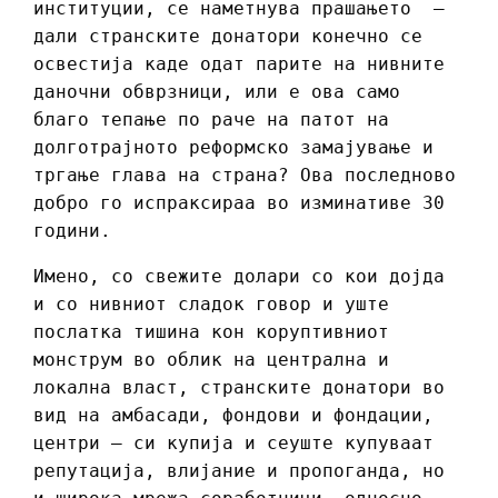
институции, се наметнува прашањето –
дали странските донатори конечно се
освестија каде одат парите на нивните
даночни обврзници, или е ова само
благо тепање по раче на патот на
долготрајното реформско замајување и
тргање глава на страна? Ова последново
добро го испраксираа во изминативе 30
години.
Имено, со свежите долари со кои дојда
и со нивниот сладок говор и уште
послатка тишина кон коруптивниот
монструм во облик на централна и
локална власт, странските донатори во
вид на амбасади, фондови и фондации,
центри – си купија и сеуште купуваат
репутација, влијание и пропоганда, но