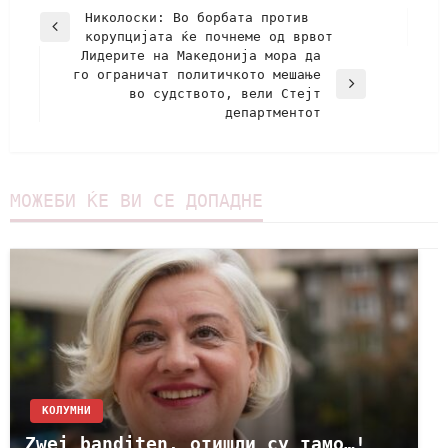
Николоски: Во борбата против
корупцијата ќе почнеме од врвот
Лидерите на Македонија мора да
го ограничат политичкото мешање
во судството, вели Стејт
департментот
МОЖЕБИ ЌЕ ВИ СЕ ДОПАДНЕ
KОЛУМНИ
Zwei banditen, отишли су тамо…!