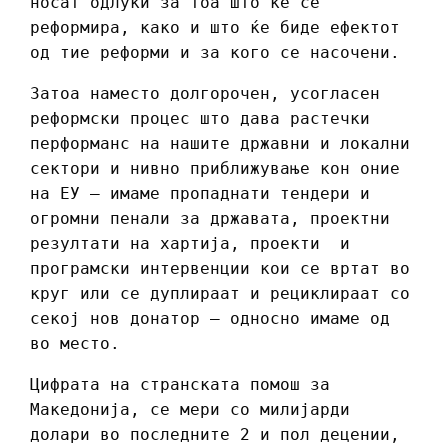
носат одлуки за тоа што ќе се
реформира, како и што ќе биде ефектот
од тие реформи и за кого се насочени.
Затоа наместо долгорочен, усогласен
реформски процес што дава растечки
перформанс на нашите државни и локални
сектори и нивно приближување кон оние
на ЕУ – имаме пропаднати тендери и
огромни пенали за државата, проектни
резултати на хартија, проекти и
програмски интервенции кои се вртат во
круг или се дуплираат и рециклираат со
секој нов донатор – односно имаме од
во место.
Цифрата на странската помош за
Македонија, се мери со милијарди
долари во последните 2 и пол децении,