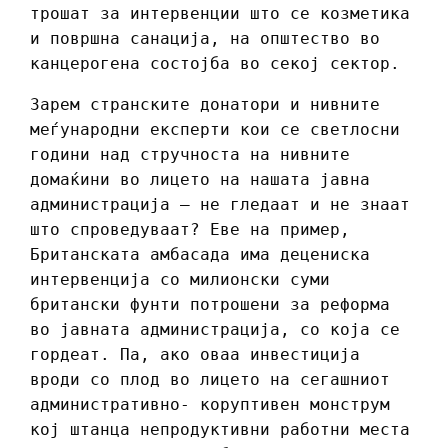
трошат за интервенции што се козметика
и површна санација, на општество во
канцерогена состојба во секој сектор.
Зарем странските донатори и нивните
меѓународни експерти кои се светлосни
години над стручноста на нивните
домаќини во лицето на нашата јавна
администрација – не гледаат и не знаат
што спроведуваат? Еве на пример,
Британската амбасада има децениска
интервенција со милионски суми
британски фунти потрошени за реформа
во јавната администрација, со која се
гордеат. Па, ако оваа инвестиција
вроди со плод во лицето на сегашниот
административно- коруптивен монструм
кој штанца непродуктивни работни места