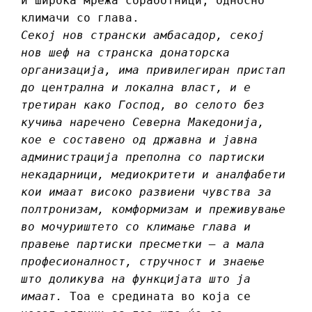
и широка мрежа соработници, односно
климачи со глава.
Секој нов странски амбасадор, секој
нов шеф на странска донаторска
организација, има привилегиран пристап
до централна и локална власт, и е
третиран како Господ, во селото без
кучиња наречено Северна Македонија,
кое е составено од државна и јавна
администрација преполна со партиски
некадарници, медиокритети и аналфабети
кои имаат високо развиени чувства за
полтронизам, комформизам и преживување
во мочуриштето со климање глава и
правење партиски пресметки – а мала
професионалност, стручност и знаење
што доликува на функцијата што ја
имаат.
Тоа е средината во која се