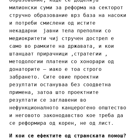
милионски суми за реформа на секторот
стручно образование врз база на насоки
и потреби смислени од истите
некадарни јавни тела преполни со
медиокритети чиј стручен дострел е
само во рамките на државата, и кои
штанцаат прирачници ,стратегии ,
методологии платени со хонорари од
донаторите – иако е тоа строго
забрането. Сите овие проектни
резултати остануваа без соодветна
примена, затоа што проектните
резултати се заглавени во
нефункционалното канцерогено општество
и неговото законодавство кое треба да
се реформира од корен, не од лист.
И кои се ефектите од странската помош?