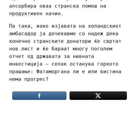
апсорбира оваа странска помош на
продуктивен начин.
Па така, иако изјавата на холандскиот
амбасадор ја дочекавме со надеж дека
конечно странските донатори ќе свртат
нов лист и ќе бараат многу поголем
отчет од државата за нивната
инвестиција – сепак останува горкото
прашање: Фатаморгана ли е или вистина
нема прогрес?