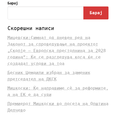
Барај
Барај
Скорешни написи
Мицевски:Симнат од дневен ред на
Законот за спроведување на проектот
„Скопје – Европска престолнина за 2028
година“: Ќе се разгледува кога ќе се
создадат услови за тоа
Бесник Џемаили избран за заменик
претседател на ДКСК
Мицкоски: Ќе направиме сè за реформите,
а на ЕК е да суди
Премиерот Мицкоски во посета на Општина
Делчево