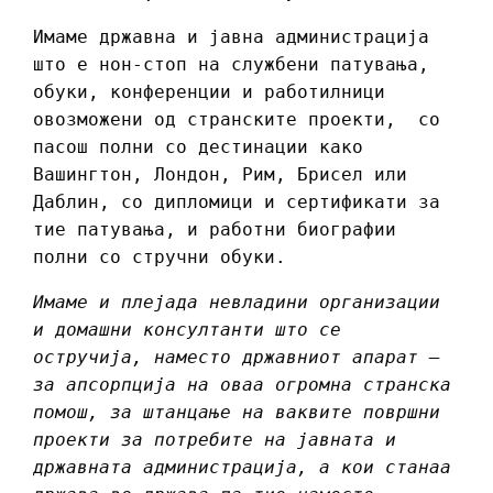
Имаме државна и јавна администрација
што е нон-стоп на службени патувања,
обуки, конференции и работилници
овозможени од странските проекти, со
пасош полни со дестинации како
Вашингтон, Лондон, Рим, Брисел или
Даблин, со дипломици и сертификати за
тие патувања, и работни биографии
полни со стручни обуки.
Имаме и плејада невладини организации
и домашни консултанти што се
остручија, наместо државниот апарат –
за апсорпција на оваа огромна странска
помош, за штанцање на ваквите површни
проекти за потребите на јавната и
државната администрација, а кои станаа