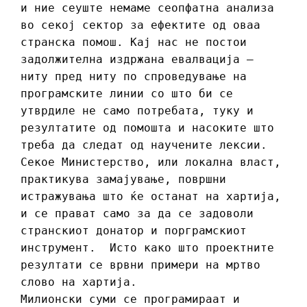
и ние сеуште немаме сеопфатна анализа
во секој сектор за ефектите од оваа
странска помош. Кај нас не постои
задолжителна издржана евалвација –
ниту пред ниту по спроведување на
програмските линии со што би се
утврдиле не само потребата, туку и
резултатите од помошта и насоките што
треба да следат од научените лексии.
Секое Министерство, или локална власт,
практикува замајување, површни
истражувања што ќе останат на хартија,
и се прават само за да се задоволи
странскиот донатор и порграмскиот
инструмент. Исто како што проектните
резултати се врвни примери на мртво
слово на хартија.
Милионски суми се програмираат и