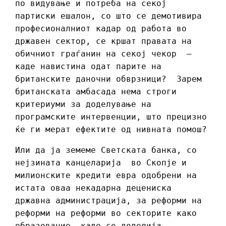
по видување и потреба на секој
партиски ешалон, со што се демотивира
професионалниот кадар од работа во
државен сектор, се кршат правата на
обичниот граѓанин на секој чекор –
каде навистина одат парите на
британските даночни обврзници? Зарем
британската амбасада нема строги
критериуми за доделување на
програмските интервенции, што прецизно
ќе ги мерат ефектите од нивната помош?
Или да ја земеме Светската банка, со
нејзината канцеларија во Скопје и
милионските кредити евра одобрени на
истата оваа некадарна децениска
државна администрација, за реформи на
реформи на реформи во секторите како
образование, каде се доделија