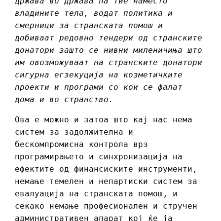
држава во држава па тие наместо
владините тела, водат политика и
смерници за странската помош и
добиваат редовно тендери од странските
донатори зашто се нивни миленичиња што
им овозможуваат на странските донатори
сигурна егзекуција на козметичките
проекти и програми со кои се фалат
дома и во странство.
Ова е можно и затоа што кај нас нема
систем за задолжителна и
бескомпромисна контрола врз
програмирањето и синхронизација на
ефектите од финансиските инструменти,
немање темелен и непартиски систем за
евалуација на странската помош, и
секако немање професионален и стручен
административен апарат кој ќе ја