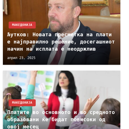
МАКЕДОНИЈА
Љутков: Новата пресметка на плати
е најправилно решение, досегашниот
начин на исплата е неодржлив
април 23, 2025
МАКЕДОНИЈА
Платите во основното и во средното
образовани ќе бидат повисоки од
овој месец