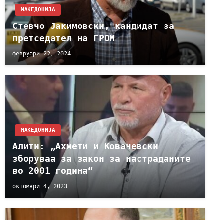
МАКЕДОНИЈА
Стевчо Јакимовски, кандидат за
претседател на ГРОМ
февруари 22, 2024
МАКЕДОНИЈА
Алити: „Ахмети и Ковачевски
зборуваа за закон за настраданите
во 2001 година“
октомври 4, 2023