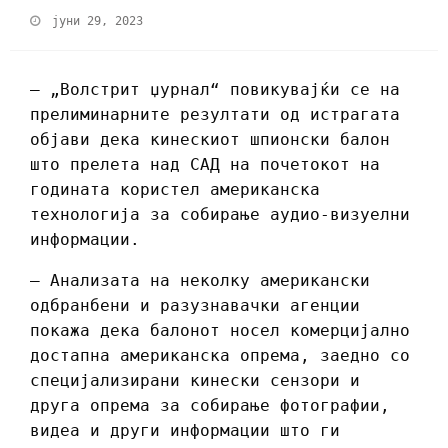
јуни 29, 2023
– „Волстрит џурнал“ повикувајќи се на
прелиминарните резултати од истрагата
објави дека кинескиот шпионски балон
што прелета над САД на почетокот на
годината користел американска
технологија за собирање аудио-визуелни
информации.
– Анализата на неколку американски
одбранбени и разузнавачки агенции
покажа дека балонот носел комерцијално
достапна американска опрема, заедно со
специјализирани кинески сензори и
друга опрема за собирање фотографии,
видеа и други информации што ги