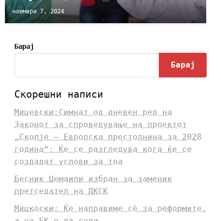
ноември 7, 2024
Барај
Барај
Скорешни написи
Мицевски:Симнат од дневен ред на
Законот за спроведување на проектот
„Скопје – Европска престолнина за 2028
година“: Ќе се разгледува кога ќе се
создадат услови за тоа
Бесник Џемаили избран за заменик
претседател на ДКСК
Мицкоски: Ќе направиме сè за реформите,
а на ЕК е да суди