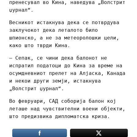
пренесувал во Кина, наведува „Волстрит
џурнал“.
Весникот истакнува дека се потврдува
заклучокот дека леталото било
шпионско, а не за метеоролошки цели,
како што тврди Кина.
– Сепак, се чини дека балонот не
испратил податоци до Кина за време на
осумдневниот прелет на Алјаска, Канада
и некои други земји, истакнува
„Волстрит џурнал“.
Во февруари, САД соборија балон кој
леташе над чувствителни воени објекти,
што предизвика дипломатска криза.