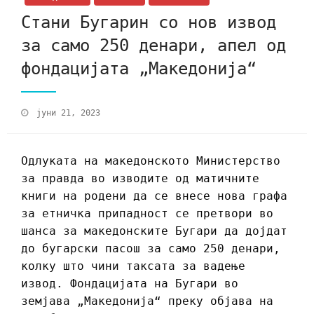
Стани Бугарин со нов извод
за само 250 денари, апел од
фондацијата „Македонија“
јуни 21, 2023
Одлуката на македонското Министерство
за правда во изводите од матичните
книги на родени да се внесе нова графа
за етничка припадност се претвори во
шанса за македонските Бугари да дојдат
до бугарски пасош за само 250 денари,
колку што чини таксата за вадење
извод. Фондацијата на Бугари во
земјава „Македонија“ преку објава на