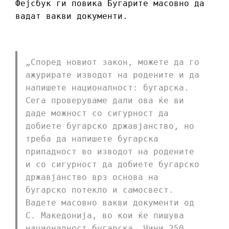
Фејсбук ги повика Бугарите масовно да
вадат вакви документи.
„Според новиот закон, можете да го
ажурирате изводот на родените и да
напишете националност: бугарска.
Сега проверуваме дали ова ќе ви
даде можност со сигурност да
добиете бугарско државјанство, но
треба да напишете бугарска
припадност во изводот на родените
и со сигурност да добиете бугарско
државјанство врз основа на
бугарско потекло и самосвест.
Вадете масовно вакви документи од
С. Македонија, во кои ќе пишува
националност бугарска. Чини 250