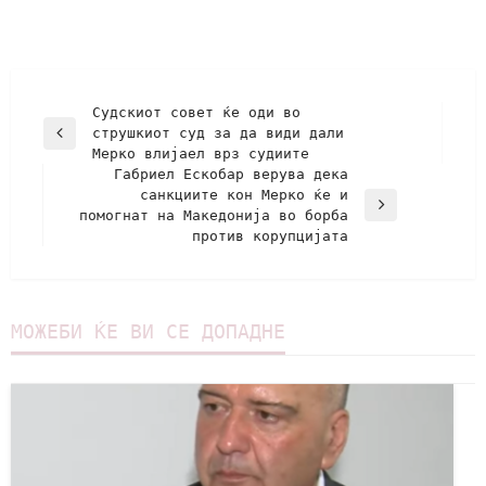
Судскиот совет ќе оди во
струшкиот суд за да види дали
Мерко влијаел врз судиите
Габриел Ескобар верува дека
санкциите кон Мерко ќе и
помогнат на Македонија во борба
против корупцијата
МОЖЕБИ ЌЕ ВИ СЕ ДОПАДНЕ