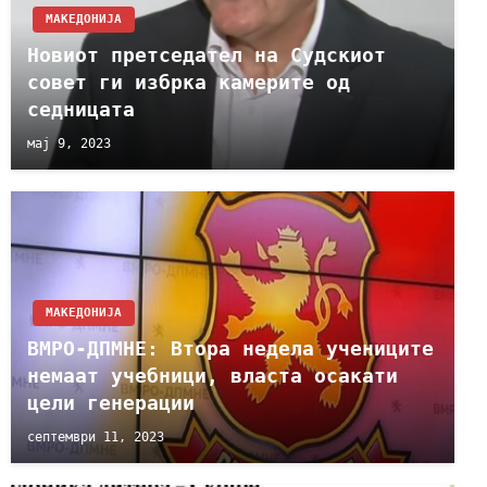
МАКЕДОНИЈА
Новиот претседател на Судскиот
совет ги избрка камерите од
седницата
мај 9, 2023
МАКЕДОНИЈА
ВМРО-ДПМНЕ: Втора недела учениците
немаат учебници, власта осакати
цели генерации
септември 11, 2023