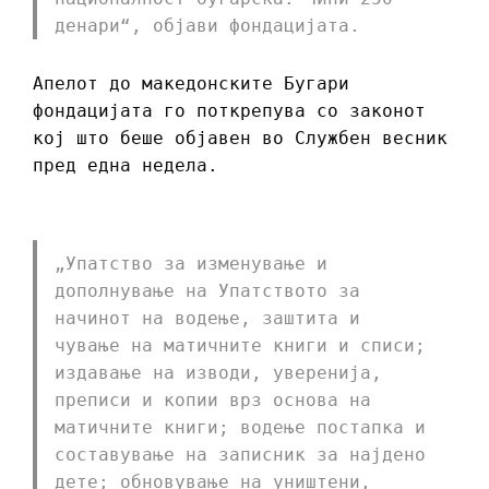
денари“, објави фондацијата.
Апелот до македонските Бугари
фондацијата го поткрепува со законот
кој што беше објавен во Службен весник
пред една недела.
„Упатство за изменување и
дополнување на Упатството за
начинот на водење, заштита и
чување на матичните книги и списи;
издавање на изводи, уверенија,
преписи и копии врз основа на
матичните книги; водење постапка и
составување на записник за најдено
дете; обновување на уништени,