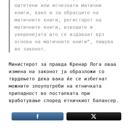
оштетени или исчезнати матични
книги, како и за обрасците на
матичните книги, регистарот на
матичните книги, изводите и
уверенијата што се издаваат врз
основа на матичните книги“, пишува
во законот.
Министерот за правда Кренар Лога оваа
измена на законот ја образложи со
тврдењето дека вака ќе се избегнат
можните злоупотреби на етничката
припадност во постапката при
вработување според етничкиот балансер.