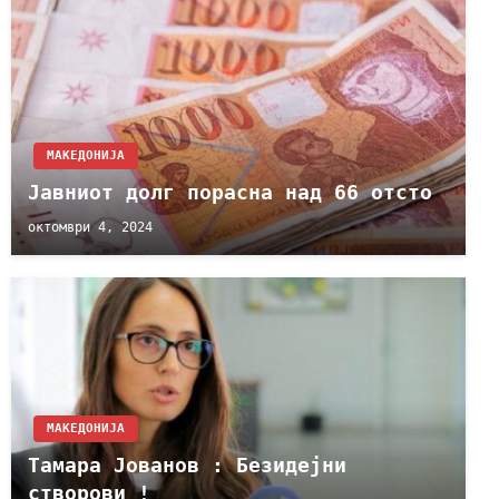
МАКЕДОНИЈА
Јавниот долг порасна над 66 отсто
октомври 4, 2024
МАКЕДОНИЈА
Тамара Јованов : Безидејни
створови !