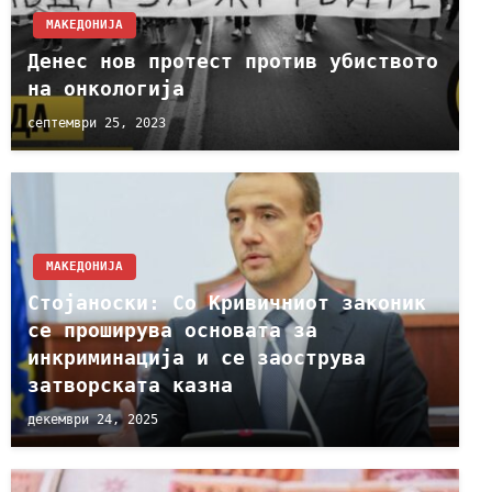
МАКЕДОНИЈА
Денес нов протест против убиството
на онкологија
септември 25, 2023
МАКЕДОНИЈА
Стојаноски: Со Кривичниот законик
се проширува основата за
инкриминација и се заострува
затворската казна
декември 24, 2025