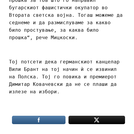
прошка за тоа што го направил
бугарскиот фашистички окупатор во
Втората светска војна. Тогаш можеме да
седнеме и да размислуваме за какво
било простување, за каква било
прошка“, рече Мицкоски.
Тој потсети дека германскиот канцелар
Вили Брант на тој начин ѝ се извинил
на Полска. Тој го повика и премиерот
Димитар Ковачевски да не се плаши да
излезе на избори.