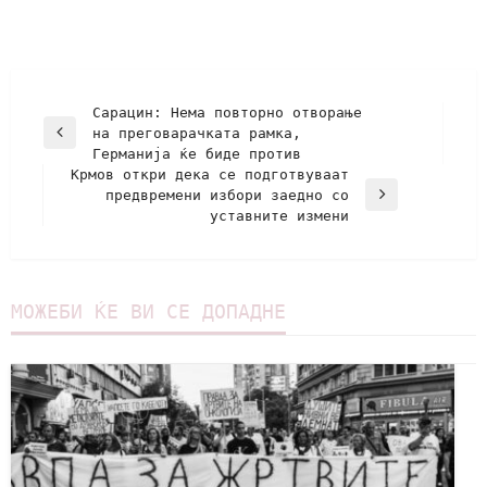
Сарацин: Нема повторно отворање
на преговарачката рамка,
Германија ќе биде против
Крмов откри дека се подготвуваат
предвремени избори заедно со
уставните измени
МОЖЕБИ ЌЕ ВИ СЕ ДОПАДНЕ