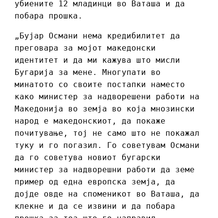
убиените 12 младинци во Ваташа и да
побара прошка.
„Бујар Османи нема кредибилитет да
преговара за мојот македонски
идентитет и да ми кажува што мисли
Бугарија за мене. Многупати во
минатото со своите постапки наместо
како министер за надворешени работи на
Македонија во земја во која мнозински
народ е македонскиот, да покаже
почитување, тој не само што не покажал
туку и го погазил. Го советувам Османи
да го советува новиот бугарски
министер за надворешни работи да земе
пример од една европска земја, да
дојде овде на споменикот во Ваташа, да
клекне и да се извини и да побара