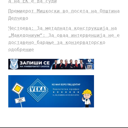
а на ЕК е да суди
Премиерот Мицкоски во посета на Општина
Делчево
Честоева: За металната конструкција на
„Македониум“: За оваа интервенција не е
доставено барање за конзерваторско
одобрение