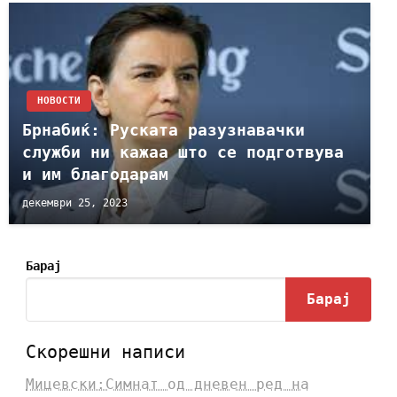
НОВОСТИ
Брнабиќ: Руската разузнавачки
служби ни кажаа што се подготвува
и им благодарам
декември 25, 2023
Барај
Барај
Скорешни написи
Мицевски:Симнат од дневен ред на