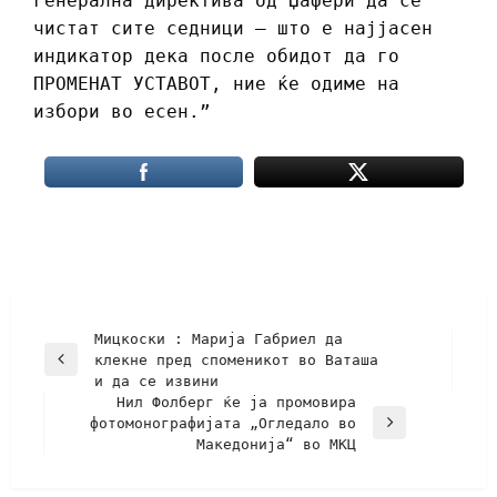
генерална директива од Џафери да се
чистат сите седници – што е најјасен
индикатор дека после обидот да го
ПРОМЕНАТ УСТАВОТ, ние ќе одиме на
избори во есен.”
Мицкоски : Марија Габриел да
клекне пред споменикот во Ваташа
и да се извини
Нил Фолберг ќе ја промовира
фотомонографијата „Огледало во
Македонија“ во МКЦ