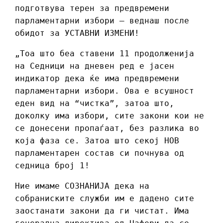
подготвува терен за предвремени
парламентарни избори – веднаш после
обидот за УСТАВНИ ИЗМЕНИ!
„Тоа што беа ставени 11 продолженија
на Седници на дневен ред е јасен
индикатор дека ќе има предвремени
парламентарни избори. Ова е всушност
еден вид на “чистка”, затоа што,
доколку има избори, сите закони кои не
се донесени пропаѓаат, без разлика во
која фаза се. Затоа што секој НОВ
парламентарен состав си почнува од
седница број 1!
Ние имаме СОЗНАНИЈА дека на
собраниските служби им е дадено сите
заостанати закони да ги чистат. Има