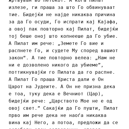
жртвуван во петокот. А кога Пилат
излезе, ги праша за што Го обвинуваат
тие. Бидејќи не најде никаква причина
за да Го осуди, Го испрати кај Кајафа,
а овој пак повторно кај Пилат, бидејќи
тој беше оној што копнееше да Го убие.
А Пилат им рече: „Земете Го вие и
распнете Го, и судете Му според вашиот
закон“. А тие повторно велеа: „Нам не
ни е дозволено никого да убиеме”,
поттикнувајќи го Пилата да го распне.
А Пилат Го праша Христа дали е Он
Царот на Јудеите. А Он не призна дека
е тоа, туку дека е Вечниот (Цар),
бидејќи рече: „Царството Мое не е од
овој свет.” Сакајќи да Го пушти, Пилат
прво им рече дека не наоѓа никаква
вина кај Него, а потоа, предложи да се