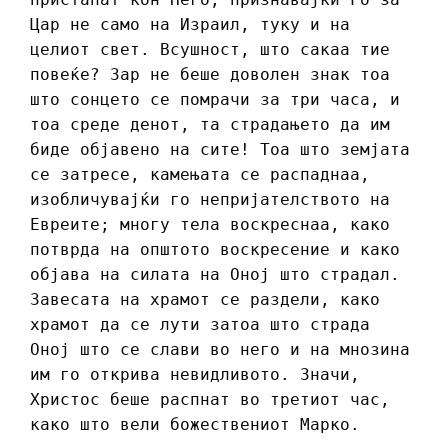
Цар не само на Израил, туку и на
целиот свет. Всушност, што сакаа тие
повеќе? Зар не беше доволен знак тоа
што сонцето се помрачи за три часа, и
тоа среде денот, та страдањето да им
биде објавено на сите! Тоа што земјата
се затресе, камењата се распаднаа,
изобличувајќи го непријателството на
Евреите; многу тела воскреснаа, како
потврда на општото воскресение и како
објава на силата на Оној што страдал.
Завесата на храмот се раздели, како
храмот да се лути затоа што страда
Оној што се слави во него и на мнозина
им го открива невидливото. Значи,
Христос беше распнат во третиот час,
како што вели божествениот Марко.