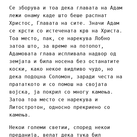
Се зборува и тоа дека главата на Адам
лежи онаму каде што беше распнат
Христос, Главата на сите. Значи Адам
се крсти со истечената крв на Христа.
Тоа место, пак, се нарекува Лобно
затоа што, за време на потопот,
Адамовата глава испливала надвор од
земјата и била носена без останатите
коски, како некое видливо чудо, но
дека подоцна Соломон, заради честа на
прататкото и со помош на својата
војска, ја покрил со многу камења.
Затоа тоа место се нарекува и
Литостротон, односно прекриено со
камења.
Некои големи светии, според некои
преданија, велат дека тука бил