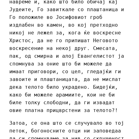
навреме и, како што било обичај кај
Јудеите, Го завиткале со плаштаница и
Го положиле во Јосифовиот гроб
издлабен во камен, во кој претходно
никој не лежел за, кога ќе воскресне
Христос, да не го припишат Неговото
воскресение на некој друг. Смесата,
пак, од смирна и алој Евангелистот ја
спомнува за оние што би можеле да
имаат приговори, со цел, гледајќи ги
завоите и плаштаницата, да не мислат
дека телото било украдено. Бидејќи,
како би можеле арамиите, кои не би
биле толку слободни, да ги извадат
овие платна прицврстени за телото?!
Затоа, се она што се случувало во тој
петок, богоносните отци ни заповедаа
да си спомнуваме за нив со скрушеност