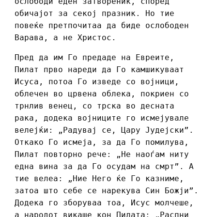
ослободи еден затвореник, според
обичајот за секој празник. Но тие
повеќе претпочитаа да биде ослободен
Варава, а не Христос.
Пред да им Го предаде на Евреите,
Пилат прво нареди да Го камшикуваат
Исуса, потоа Го изведе со војници,
облечен во црвена облека, покриен со
трнлив венец, со трска во десната
рака, додека војниците го исмејувале
велејќи: „Радувај се, Цару Јудејски”.
Откако Го исмеја, за да Го помилува,
Пилат повторно рече: „Не наоѓам ниту
една вина за да Го осудам на смрт”. А
тие велеа: „Ние Него ќе Го казниме,
затоа што себе се нарекува Син Божји”.
Додека го зборуваа тоа, Исус молчеше,
а народот викаше кон Пилата: „Распни