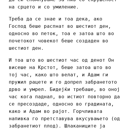
на срцето и со умиление.
Треба да се знае и тоа дека, ако
Господ беше распнат во шестиот ден,
односно во петок, тоа е затоа што во
почетокот човекот беше создаден во
шестиот ден.
И тоа што во шестиот час од денот Он
висеше на Крстот, беше затоа што во
тој час, како што велат, и Адам ги
пружил рацете и го допрел забранетото
дрво и умрел. Бидејќи требаше, во оној
час кога паднал, во истиот повторно да
се пресоздаде, односно во градината,
како и Адам во рајот. Горчливата
напивка го претставува вкусувањето (од
забранетиот плод). Шлаканиците ја