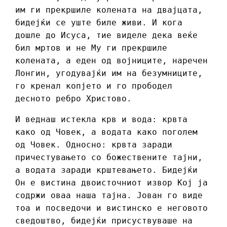
им ги прекршиле колената на двајцата,
бидејќи се уште биле живи. И кога
дошле до Исуса, тие виделе дека веќе
бил мртов и не Му ги прекршиле
колената, а еден од војниците, наречен
Лонгин, угодувајќи им на безумниците,
го кренал копјето и го прободел
десното ребро Христово.
И веднаш истекла крв и вода: крвта
како од Човек, а водата како поголем
од Човек. Односно: крвта заради
причестувањето со божествените тајни,
а водата заради крштевањето. Бидејќи
Он е вистина двоисточниот извор Кој ја
содржи оваа наша тајна. Јован го виде
тоа и посведочи и вистинско е неговото
сведоштво, бидејќи присуствуваше на