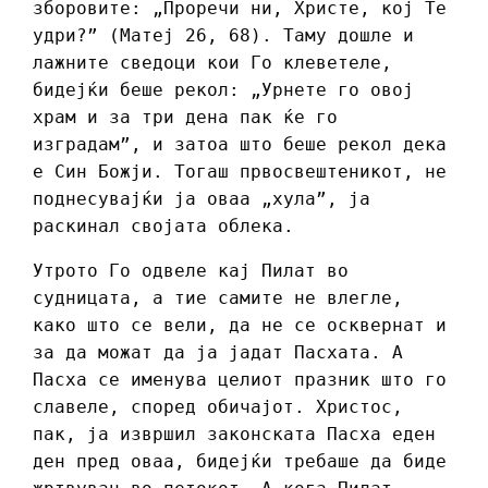
зборовите: „Проречи ни, Христе, кој Те
удри?” (Матеј 26, 68). Таму дошле и
лажните сведоци кои Го клеветеле,
бидејќи беше рекол: „Урнете го овој
храм и за три дена пак ќе го
изградам”, и затоа што беше рекол дека
е Син Божји. Тогаш првосвештеникот, не
поднесувајќи ја оваа „хула”, ја
раскинал својата облека.
Утрото Го одвеле кај Пилат во
судницата, а тие самите не влегле,
како што се вели, да не се осквернат и
за да можат да ја јадат Пасхата. А
Пасха се именува целиот празник што го
славеле, според обичајот. Христос,
пак, ја извршил законската Пасха еден
ден пред оваа, бидејќи требаше да биде