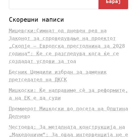
Барај
Скорешни написи
Мицевски:Симнат од дневен ред на
Законот за спроведување на проектот
„Скопје – Европска престолнина за 2028
година“: Ќе се разгледува кога ќе се
создадат услови за тоа
Бесник Џемаили избран за заменик
претседател на ДКСК
Мицкоски: Ќе направиме сè за реформите,
а на ЕК е да суди
Премиерот Мицкоски во посета на Општина
Делчево
Честоева: За металната конструкција на
„Македониум“: За оваа интервенција не е