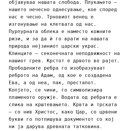
објавуваа нашата слобода. Плукањето –
нашето нечесно однесување, кое според
нас е чесно. Трновиот венец е
изгонување на клетвата од нас.
Пурпурната облека е наместо кожните
ризи, и за да ѝ го врати на нашата
природа нејзиниот царски украс.
Клинците – секонечната неподвижност на
нашиот грев. Крстот е дрвото во рајот.
Прободените ребра го изобразуваат
реброто на Адам, од кое е создадена
Ева, а од неа, пак, престапот.
Копјето, се чини, го символизира
пламеното оружје. Водата од ребрата е
слика на крштевањето. Крвта и трската
– со нив Христос, како Цар, со црвени
букви го потпишува документот со кој
ни ја дарува древната татковина.