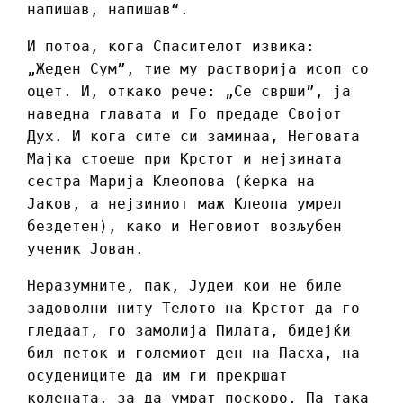
напишав, напишав“.
И потоа, кога Спасителот извика:
„Жеден Сум”, тие му растворија исоп со
оцет. И, откако рече: „Се сврши”, ја
наведна главата и Го предаде Својот
Дух. И кога сите си заминаа, Неговата
Мајка стоеше при Крстот и нејзината
сестра Марија Клеопова (ќерка на
Јаков, а нејзиниот маж Клеопа умрел
бездетен), како и Неговиот возљубен
ученик Јован.
Неразумните, пак, Јудеи кои не биле
задоволни ниту Телото на Крстот да го
гледаат, го замолија Пилата, бидејќи
бил петок и големиот ден на Пасха, на
осудениците да им ги прекршат
колената, за да умрат поскоро. Па така