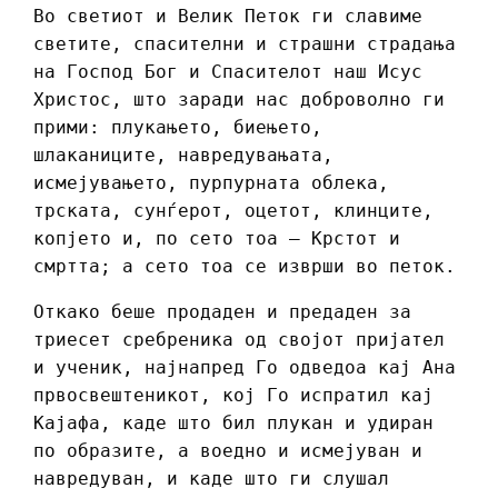
Во светиот и Велик Петок ги славиме
светите, спасителни и страшни страдања
на Господ Бог и Спасителот наш Исус
Христос, што заради нас доброволно ги
прими: плукањето, биењето,
шлаканиците, навредувањата,
исмејувањето, пурпурната облека,
трската, сунѓерот, оцетот, клинците,
копјето и, по сето тоа – Крстот и
смртта; а сето тоа се изврши во петок.
Откако беше продаден и предаден за
триесет сребреника од својот пријател
и ученик, најнапред Го одведоа кај Ана
првосвештеникот, кој Го испратил кај
Кајафа, каде што бил плукан и удиран
по образите, а воедно и исмејуван и
навредуван, и каде што ги слушал