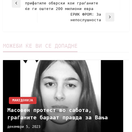
прифатиле обврски кои граѓаните
ќе ги оштети 200 милиони евра
ЕРИК ФРОМ: За
непослушноста
МОЖЕБИ ЌЕ ВИ СЕ ДОПАДНЕ
МАКЕДОНИЈА
Масовен протест во сабота,
граѓаните бараат правда за Вања
декември 5, 2023