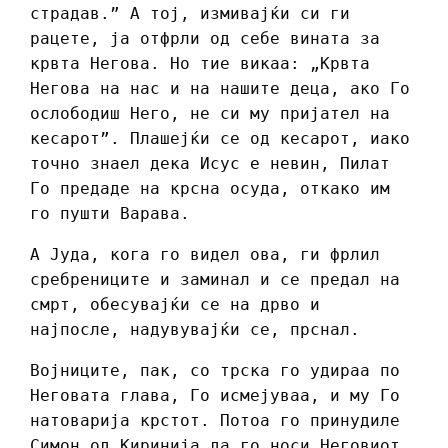
страдав.” А тој, измивајќи си ги
рацете, ја отфрли од себе вината за
крвта Негова. Но тие викаа: „Крвта
Негова на нас и на нашите деца, ако Го
ослободиш Него, не си му пријател на
кесарот”. Плашејќи се од кесарот, иако
точно знаел дека Исус е невин, Пилат
Го предаде на крсна осуда, откако им
го пушти Варава.
А Јуда, кога го видел ова, ги фрлил
сребрениците и заминал и се предал на
смрт, обесувајќи се на дрво и
најпосле, надувувајќи се, прснал.
Војниците, пак, со трска го удираа по
Неговата глава, Го исмејуваа, и му Го
натоварија крстот. Потоа го принудиле
Симон од Киринија да го носи Неговиот