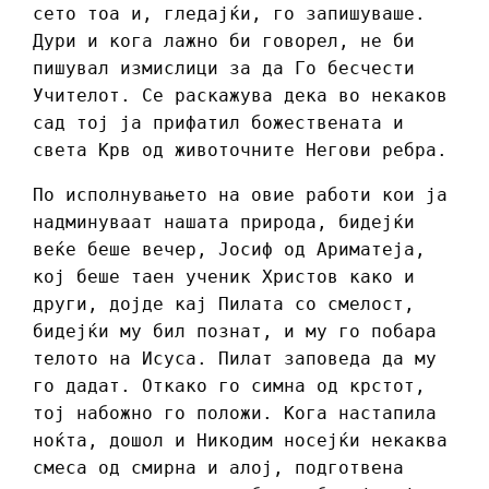
сето тоа и, гледајќи, го запишуваше.
Дури и кога лажно би говорел, не би
пишувал измислици за да Го бесчести
Учителот. Се раскажува дека во некаков
сад тој ја прифатил божествената и
света Крв од животочните Негови ребра.
По исполнувањето на овие работи кои ја
надминуваат нашата природа, бидејќи
веќе беше вечер, Јосиф од Ариматеја,
кој беше таен ученик Христов како и
други, дојде кај Пилата со смелост,
бидејќи му бил познат, и му го побара
телото на Исуса. Пилат заповеда да му
го дадат. Откако го симна од крстот,
тој набожно го положи. Кога настапила
ноќта, дошол и Никодим носејќи некаква
смеса од смирна и алој, подготвена