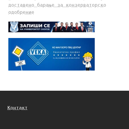
доставено барање за конзерваторско
одобрение
Контакт