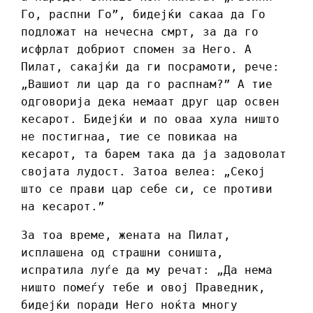
Го, распни Го”, бидејќи сакаа да Го
подложат на нечесна смрт, за да го
исфрлат добриот спомен за Него. А
Пилат, сакајќи да ги посрамоти, рече:
„Вашиот ли цар да го распнам?” А тие
одговорија дека немаат друг цар освен
кесарот. Бидејќи и по оваа хула ништо
не постигнаа, тие се повикаа на
кесарот, та барем така да ја задоволат
својата лудост. Затоа велеа: „Секој
што се прави цар себе си, се противи
на кесарот.”
За тоа време, жената на Пилат,
исплашена од страшни соништа,
испратила луѓе да му речат: „Да нема
ништо помеѓу тебе и овој Праведник,
бидејќи поради Него ноќта многу