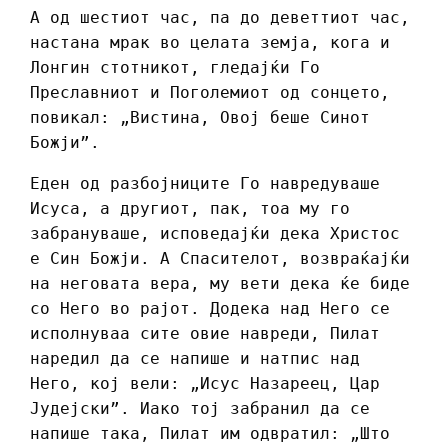
А од шестиот час, па до деветтиот час,
настана мрак во целата земја, кога и
Лонгин стотникот, гледајќи Го
Преславниот и Поголемиот од сонцето,
повикал: „Вистина, Овој беше Синот
Божји”.
Еден од разбојниците Го навредуваше
Исуса, а другиот, пак, тоа му го
забрануваше, исповедајќи дека Христос
е Син Божји. А Спасителот, возвраќајќи
на неговата вера, му вети дека ќе биде
со Него во рајот. Додека над Него се
исполнуваа сите овие навреди, Пилат
наредил да се напише и натпис над
Него, кој вели: „Исус Назареец, Цар
Јудејски”. Иако тој забранил да се
напише така, Пилат им одвратил: „Што