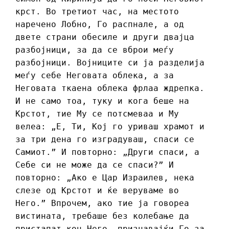
крст. Во третиот час, на местото
наречено Лобно, Го распнале, а од
двете страни обесиле и други двајца
разбојници, за да се вброи меѓу
разбојници. Војниците си ја разделија
меѓу себе Неговата облека, а за
Неговата ткаена облека фрлаа ждрепка.
И не само тоа, туку и кога беше на
Крстот, тие Му се потсмеваа и Му
велеа: „Е, Ти, Кој го уриваш храмот и
за три дена го изградуваш, спаси се
Самиот.” И повторно: „Други спаси, а
Себе си не може да се спаси?” И
повторно: „Ако е Цар Израилев, нека
слезе од Крстот и ќе веруваме во
Него.” Впрочем, ако тие ја говореа
вистината, требаше без колебање да
пристапат кон Него, признавајќи Го за