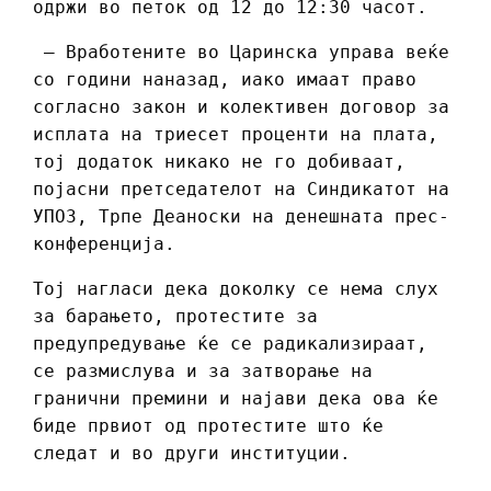
одржи во петок од 12 до 12:30 часот.
– Вработените во Царинска управа веќе
со години наназад, иако имаат право
согласно закон и колективен договор за
исплата на триесет проценти на плата,
тој додаток никако не го добиваат,
појасни претседателот на Синдикатот на
УПОЗ, Трпе Деаноски на денешната прес-
конференција.
Тој нагласи дека доколку се нема слух
за барањето, протестите за
предупредување ќе се радикализираат,
се размислува и за затворање на
гранични премини и најави дека ова ќе
биде првиот од протестите што ќе
следат и во други институции.