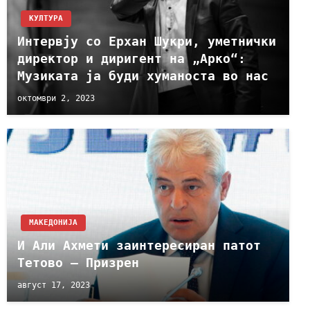
КУЛТУРА
Интервју со Ерхан Шукри, уметнички
директор и диригент на „Арко“:
Музиката ја буди хуманоста во нас
октомври 2, 2023
МАКЕДОНИЈА
И Али Ахмети заинтересиран патот
Тетово – Призрен
август 17, 2023