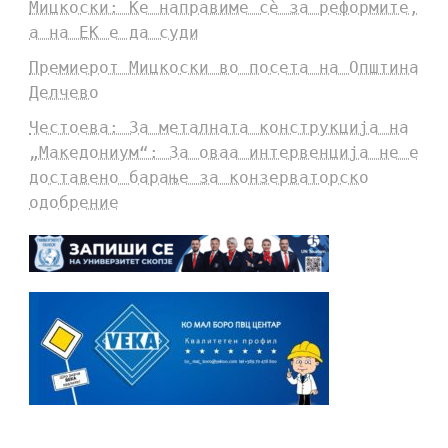
Мицкоски: Ќе направиме сè за реформите,
а на ЕК е да суди
Премиерот Мицкоски во посета на Општина
Делчево
Честоева: За металната конструкција на
„Македониум“: За оваа интервенција не е
доставено барање за конзерваторско
одобрение