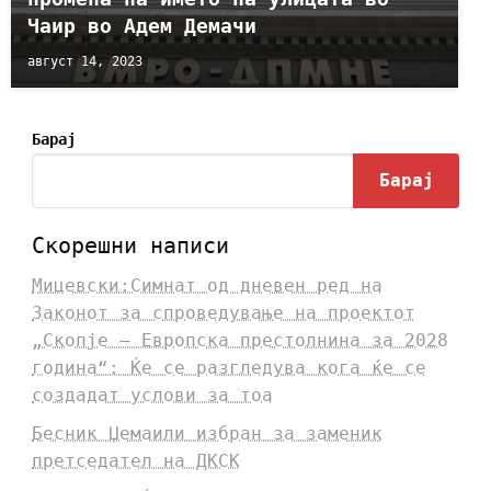
Чаир во Адем Демачи
август 14, 2023
Барај
Барај
Скорешни написи
Мицевски:Симнат од дневен ред на
Законот за спроведување на проектот
„Скопје – Европска престолнина за 2028
година“: Ќе се разгледува кога ќе се
создадат услови за тоа
Бесник Џемаили избран за заменик
претседател на ДКСК