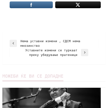
Нема уставни измени , СДСМ нема
мнозинство
Уставните измени се туркаат
преку убедување пратеници
МОЖЕБИ ЌЕ ВИ СЕ ДОПАДНЕ