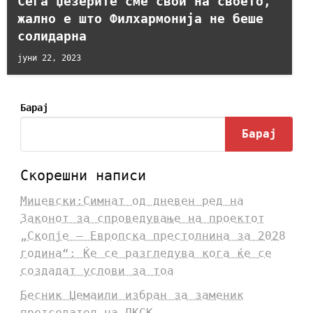
Сега џезерите сме свои на своето,
жално е што Филхармонија не беше
солидарна
јуни 22, 2023
Барај
Барај
Скорешни написи
Мицевски:Симнат од дневен ред на
Законот за спроведување на проектот
„Скопје – Европска престолнина за 2028
година“: Ќе се разгледува кога ќе се
создадат услови за тоа
Бесник Џемаили избран за заменик
претседател на ДКСК