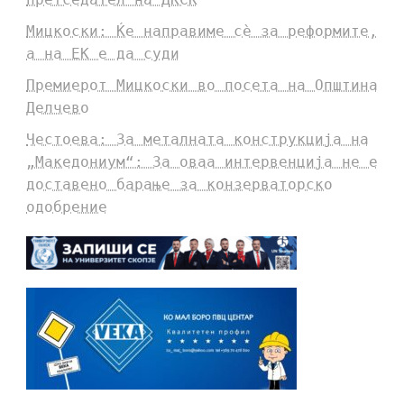
Мицкоски: Ќе направиме сè за реформите,
а на ЕК е да суди
Премиерот Мицкоски во посета на Општина
Делчево
Честоева: За металната конструкција на
„Македониум“: За оваа интервенција не е
доставено барање за конзерваторско
одобрение