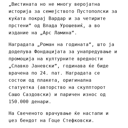
„Вистината но не многу веројатна
историја за семејството Пустополски за
куќата покрај Вардар и за четирите
прстени” од Влада Урошевиќ, а во
издание на „Арс Ламина”.
Наградата „Роман на годината”, што ја
доделува Фондацијата за унапредување и
промоција на културните вредности
„Славко Јаневски”, годинава ќе биде
врачена по 24. пат. Наградата се
состои од плакета, оригинална
статуетка (авторство на скулпторот
Сашо Саздовски) и паричен износ од
150.000 денари.
На Свеченото врачување ќе настапи и
џез бендот на Гоце Стефковски.