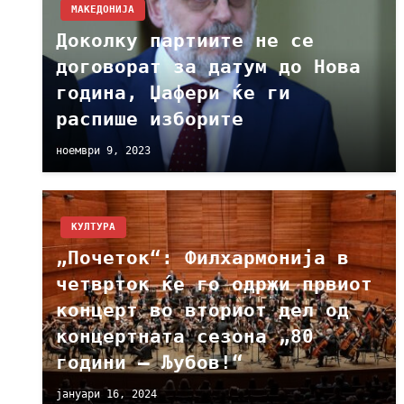
МАКЕДОНИЈА
Доколку партиите не се
договорат за датум до Нова
година, Џафери ќе ги
распише изборите
ноември 9, 2023
КУЛТУРА
„Почеток“: Филхармонија в
четврток ќе го одржи првиот
концерт во вториот дел од
концертната сезона „80
години – Љубов!“
јануари 16, 2024