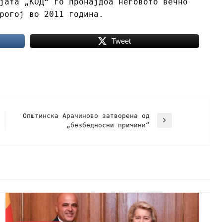
јата „КОД“ го пронајдоа неговото вечно
рогој во 2011 година.
Tweet
Општинска Арачиново затворена од
„безбедносни причини“