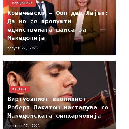
МАКЕДОНИЈА
Ковачевски – Фон дер Лајен:
Да не се пропушти
единствената шанса за
Македонија
август 22, 2023
КУЛТУРА
Виртуозниот виолинист
Роберт Лакатош настапува со
Македонската филхармонија
ноември 27, 2023