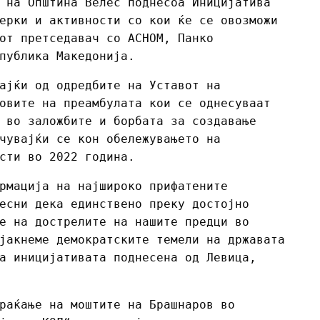
 на Општина Велес поднесоа Иницијатива
ерки и активности со кои ќе се овозможи
от претседавач со АСНОМ, Панко
публика Македонија.
ајќи од одредбите на Уставот на
овите на преамбулата кои се однесуваат
 во заложбите и борбата за создавање
чувајќи се кон обележувањето на
сти во 2022 година.
рмација на најшироко прифатените
есни дека единствено преку достојно
е на дострелите на нашите предци во
јакнеме демократските темели на државата
а иницијативата поднесена од Левица,
раќање на моштите на Брашнаров во