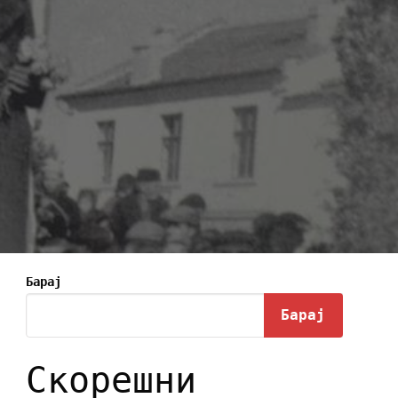
Барај
Барај
Скорешни