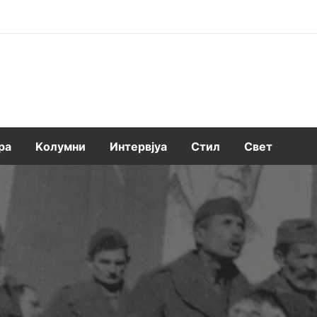
ра
Kолумни
Интервјуа
Стил
Свет