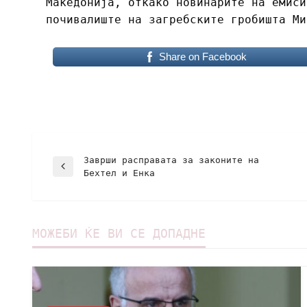
Македонија, откако новинарите на емиси
почивалиште на загребските гробишта Ми
Share on Facebook
Заврши расправата за законите на
Бехтел и Енка
МОЖЕБИ ЌЕ ВИ СЕ ДОПАДНЕ