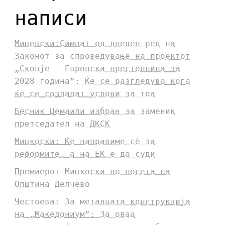
написи
Мицевски:Симнат од дневен ред на
Законот за спроведување на проектот
„Скопје – Европска престолнина за
2028 година“: Ќе се разгледува кога
ќе се создадат услови за тоа
Бесник Џемаили избран за заменик
претседател на ДКСК
Мицкоски: Ќе направиме сè за
реформите, а на ЕК е да суди
Премиерот Мицкоски во посета на
Општина Делчево
Честоева: За металната конструкција
на „Македониум“: За оваа