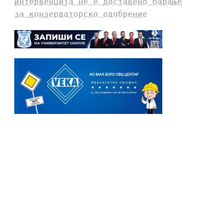
интервенција не е доставено барање
за конзерваторско одобрение