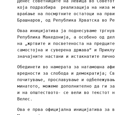
Денес советниците на Левица во Советот
која подразбира реализација на низа м
враќање на посмртните остатоци на први
Брашнаров, од Република Хрватска во Ре
Оваа иницијатива ја поднесуваме тргнув
Република Македонија, а особено од дел
на „жртвите и посветеноста на предците
самостојна и суверена држава“ и Приклу
значајните настани и истакнатите лично
Обединети во намерата за натамошна афи
вредности за слобода и демократија; Св
почитување, прославување и одбележувањ
минатото, можеме дополнително да ги за
и на општеството- се вели во текстот н
Велес.
Ова е прва официјална иницијатива за в