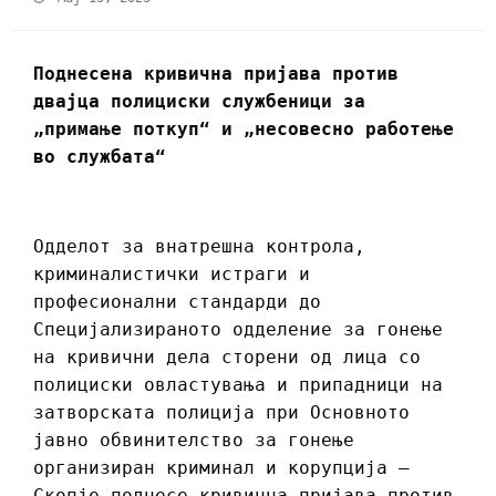
Поднесена кривична пријава против
двајца полициски службеници за
„примање поткуп“ и „несовесно работење
во службата“
Одделот за внатрешна контрола,
криминалистички истраги и
професионални стандарди до
Специјализираното одделение за гонење
на кривични дела сторени од лица со
полициски овластувања и припадници на
затворската полиција при Основното
јавно обвинителство за гонење
организиран криминал и корупција –
Скопје поднесе кривична пријава против