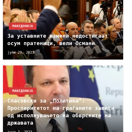
МАКЕДОНИЈА
За уставните измени недостигаат
осум пратеници, вели Османи
јули 29, 2023
МАКЕДОНИЈА
Спасовски за „Политика“:
Просперитетот на граѓаните зависи
од исполнувањето на обврските на
државата