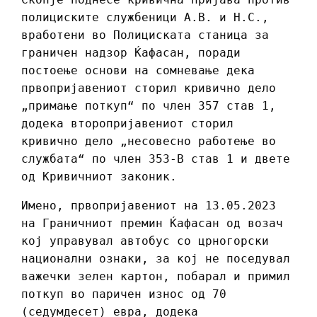
полициските службеници А.В. и Н.С.,
вработени во Полициската станица за
граничен надзор Ќафасан, поради
постоење основи на сомневање дека
првопријавениот сторил кривично дело
„примање поткуп“ по член 357 став 1,
додека второпријавениот сторил
кривично дело „несовесно работење во
службата“ по член 353-В став 1 и двете
од Кривичниот законик.
Имено, првопријавениот на 13.05.2023
на Граничниот премин Ќафасан од возач
кој управувал автобус со црногорски
национални ознаки, за кој не поседувал
важечки зелен картон, побарал и примил
поткуп во паричен износ од 70
(седумдесет) евра, додека