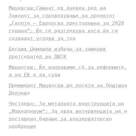
Мицевски:Симнат од дневен ред на
Законот за спроведување на проектот
„Скопје – Европска престолнина за 2028
година“: Ќе се разгледува кога ќе се
создадат услови за тоа
Бесник Џемаили избран за заменик
претседател на ДКСК
Мицкоски: Ќе направиме сè за реформите,
а на ЕК е да суди
Премиерот Мицкоски во посета на Општина
Делчево
Честоева: За металната конструкција на
„Македониум“: За оваа интервенција не е
доставено барање за конзерваторско
одобрение