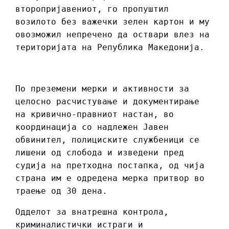
второпријавениот, го пропуштил
возилото без важечки зелен картон и му
овозможил непречено да оствари влез на
територијата на Република Македонија.
По преземени мерки и активности за
целосно расчистување и документирање
на кривично-правниот настан, во
координација со надлежен Јавен
обвинител, полициските службеници се
лишени од слобода и изведени пред
судија на претходна постапка, од чија
страна им е одредена мерка притвор во
траење од 30 дена.
Одделот за внатрешна контрола,
криминалистички истраги и