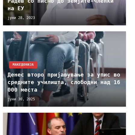
Радев со писмо до земјите-членки
на ЕУ
јуни 28, 2023
МАКЕДОНИЈА
Денес второ пријавување за упис во
средните училишта, слободни над 16
000 места
јуни 30, 2025