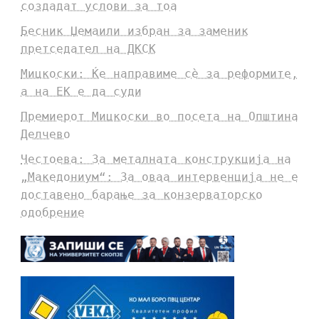
создадат услови за тоа
Бесник Џемаили избран за заменик
претседател на ДКСК
Мицкоски: Ќе направиме сè за реформите,
а на ЕК е да суди
Премиерот Мицкоски во посета на Општина
Делчево
Честоева: За металната конструкција на
„Македониум“: За оваа интервенција не е
доставено барање за конзерваторско
одобрение