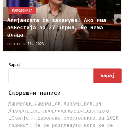
МАКЕДОНИЈА
Алијансата се заканува: Ако има
амнестија за 27 април, ќе нема
влада
септември 16, 2023
Барај
Барај
Скорешни написи
Мицевски:Симнат од дневен ред на
Законот за спроведување на проектот
„Скопје – Европска престолнина за 2028
година“: Ќе се разгледува кога ќе се