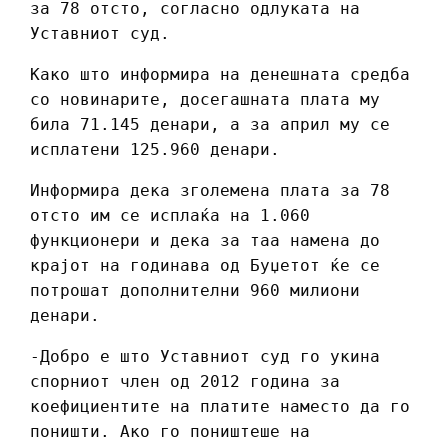
за 78 отсто, согласно одлуката на
Уставниот суд.
Како што информира на денешната средба
со новинарите, досегашната плата му
била 71.145 денари, а за април му се
исплатени 125.960 денари.
Информира дека зголемена плата за 78
отсто им се исплаќа на 1.060
функционери и дека за таа намена до
крајот на годинава од Буџетот ќе се
потрошат дополнителни 960 милиони
денари.
-Добро е што Уставниот суд го укина
спорниот член од 2012 година за
коефициентите на платите наместо да го
поништи. Ако го поништеше на