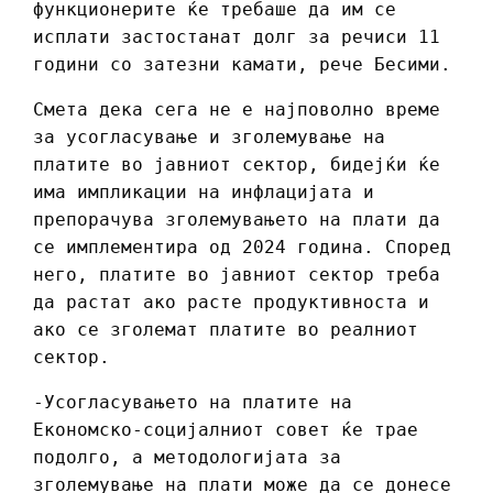
функционерите ќе требаше да им се
исплати застостанат долг за речиси 11
години со затезни камати, рече Бесими.
Смета дека сега не е најповолно време
за усогласување и зголемување на
платите во јавниот сектор, бидејќи ќе
има импликации на инфлацијата и
препорачува зголемувањето на плати да
се имплементира од 2024 година. Според
него, платите во јавниот сектор треба
да растат ако расте продуктивноста и
ако се зголемат платите во реалниот
сектор.
-Усогласувањето на платите на
Економско-социјалниот совет ќе трае
подолго, а методологијата за
зголемување на плати може да се донесе