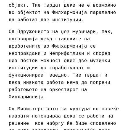
објект. Тие тврдат дека не е возможно
во објектот на Филхармонија паралелно
да работат две институции.
Од Здружението на џез музичари, пак,
одговорија дека ставовите на
вработените во Филхармонија се
неоправдани и неприфатливи и според
нив постои можност овие две музички
институции да соработуваат и
функционираат заедно. Тие тврдат и
дека нивната работа нема да попречи
работењето на оркестарот на
Филхармонија.
Од Министерството за култура во повеќе
наврати потенцираа дека се работи на
решение кое набргу ќе биде споделено