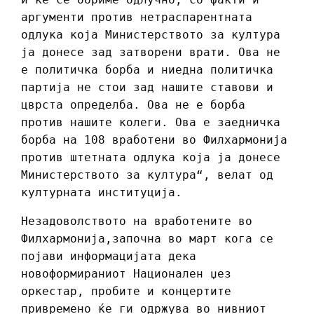
аргументи против нетраспарентната
одлука која Министерството за култура
ја донесе зад затворени врати. Ова не
е политичка борба и ниедна политичка
партија не стои зад нашите ставови и
цврста определба. Ова не е борба
против нашите колеги. Ова е заедничка
борба на 108 вработени во Филхармонија
против штетната одлука која ја донесе
Министерството за култура“, велат од
културната институција.
Незадоволството на вработените во
Филхармонија,започна во март кога се
појави информацијата дека
новоформираниот Национален џез
оркестар, пробите и концертите
привремено ќе ги одржува во нивниот