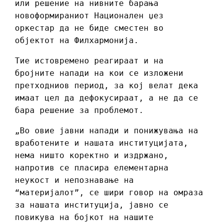
или решение на нивните барања
новоформираниот Национален џез
оркестар да не биде сместен во
објектот на Филхармонија.
Тие истовремено реагираат и на
бројните напади на кои се изложени
претходниов период, за кој велат дека
имаат цел да дефокусираат, а не да се
бара решение за проблемот.
„Во овие јавни напади и понижувања на
вработените и нашата институцијата,
нема ништо коректно и издржано,
напротив се пласира елементарна
неукост и непознавање на
“материјалот”, се шири говор на омраза
за нашата институција, јавно се
повикува на бојкот на нашите