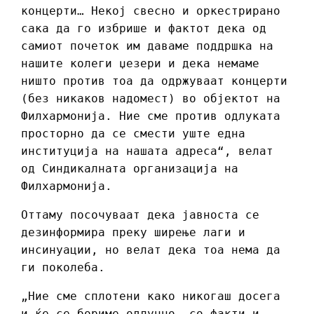
концерти… Некој свесно и оркестрирано
сака да го избрише и фактот дека од
самиот почеток им даваме поддршка на
нашите колеги џезери и дека немаме
ништо против тоа да одржуваат концерти
(без никаков надомест) во објектот на
Филхармонија. Ние сме против одлуката
просторно да се смести уште една
институција на нашата адреса“, велат
од Синдикалната организација на
Филхармонија.
Оттаму посочуваат дека јавноста се
дезинформира преку ширење лаги и
инсинуации, но велат дека тоа нема да
ги поколеба.
„Ние сме сплотени како никогаш досега
и ќе се бориме одлучно, со факти и