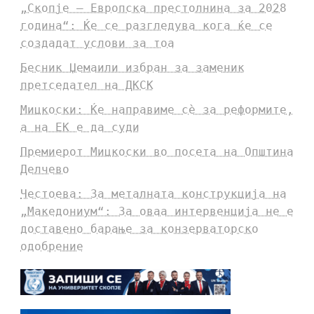
„Скопје – Европска престолнина за 2028
година“: Ќе се разгледува кога ќе се
создадат услови за тоа
Бесник Џемаили избран за заменик
претседател на ДКСК
Мицкоски: Ќе направиме сè за реформите,
а на ЕК е да суди
Премиерот Мицкоски во посета на Општина
Делчево
Честоева: За металната конструкција на
„Македониум“: За оваа интервенција не е
доставено барање за конзерваторско
одобрение