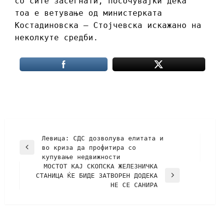
со сите засегнати, посочувајќи дека
тоа е ветување од министерката
Костадиновска – Стојчевска искажано на
неколкуте средби.
Левица: СДС дозволува елитата и
во криза да профитира со
купување недвижности
МОСТОТ КАЈ СКОПСКА ЖЕЛЕЗНИЧКА
СТАНИЦА ЌЕ БИДЕ ЗАТВОРЕН ДОДЕКА
НЕ СЕ САНИРА