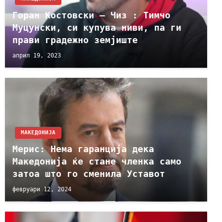
Горан Костовски – Чиз : Тимчо
Муцунски, си купува ниви, па ги
прави градежно земјиште
април 19, 2023
МАКЕДОНИЈА
Мерис: Нема гаранција дека
Македонија ќе стане членка само
затоа што го сменила Уставот
февруари 12, 2024