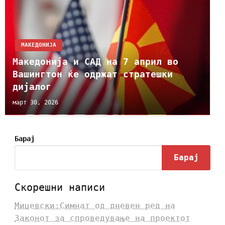
МАКЕДОНИЈА
Македонија и САД на 7 април во
Вашингтон ќе одржат стратешки
дијалог
март 30, 2026
Барај
Барај
Скорешни написи
Мицевски:Симнат од дневен ред на
Законот за спроведување на проектот