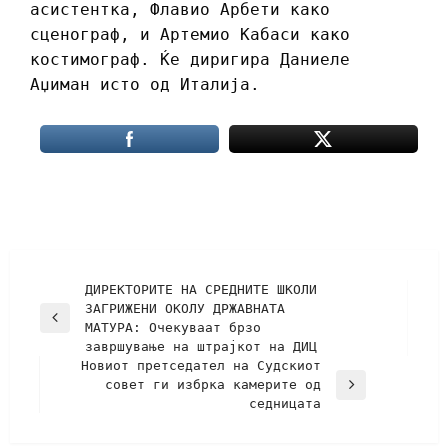
асистентка, Флавио Арбети како
сценограф, и Артемио Кабаси како
костимограф. Ќе диригира Даниеле
Аџиман исто од Италија.
ДИРЕКТОРИТЕ НА СРЕДНИТЕ ШКОЛИ
ЗАГРИЖЕНИ ОКОЛУ ДРЖАВНАТА
МАТУРА: Очекуваат брзо
завршување на штрајкот на ДИЦ
Новиот претседател на Судскиот
совет ги избрка камерите од
седницата