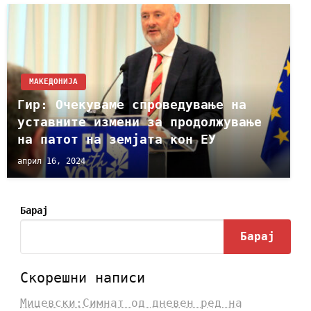
МАКЕДОНИЈА
Гир: Очекуваме спроведување на
уставните измени за продолжување
на патот на земјата кон ЕУ
април 16, 2024
Барај
Барај
Скорешни написи
Мицевски:Симнат од дневен ред на