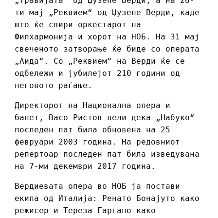
„Травијата“ од Џузепе Верди, а на 26-
ти мај „Реквием“ од Џузепе Верди, каде
што ќе свири оркестарот на
Филхармонија и хорот на НОБ. На 31 мај
свеченото затворање ќе биде со операта
„Аида“. Со „Реквием“ на Верди ќе се
одбележи и јубилејот 210 години од
неговото раѓање.
Директорот на Национална опера и
балет, Васо Ристов вели дека „Набуко“
последен пат била обновена на 25
февруари 2003 година. На редовниот
репертоар последен пат била изведувана
на 7-ми декември 2017 година.
Вердиевата опера во НОБ ја постави
екипа од Италија: Ренато Бонајуто како
режисер и Тереза Гаргано како