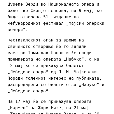
Џузепе Верди во Националната опера и
балет во Скопје вечерва, на 9 мај, ќе
биде отворено 51. издание на
меѓународниот фестивал „Мајски оперски
вечери“.
Фестивалскиот оган за време на
свеченото отворање ќе го запали
маестро Томислав Шопов и ќе следи
премиерата на операта „Набуко“, а на
12 мај ќе се прикажува балетот
„Лебедово езеро“ од П. И. Чајковски.
Поради големиот интерес на публиката,
распродадени се билетите за „Набуко“ и
„Лебедово езеро“.
На 17 мај ќе се прикажува операта
„Кармен“ на Жорж Бизе, на 21 мај